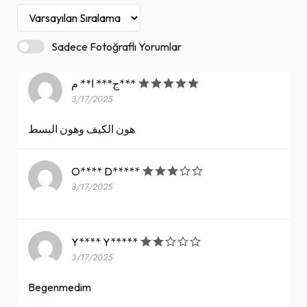
Sadece Fotoğraflı Yorumlar
ج*** ا** م***
3/17/2025
هون الكيف وهون البسط
O**** D*****
3/17/2025
Y**** Y*****
3/17/2025
Begenmedim