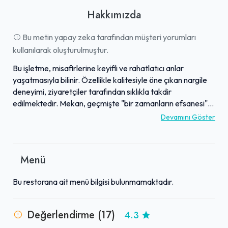
Hakkımızda
Bu metin yapay zeka tarafından müşteri yorumları
kullanılarak oluşturulmuştur.
Bu işletme, misafirlerine keyifli ve rahatlatıcı anlar
yaşatmasıyla bilinir. Özellikle kalitesiyle öne çıkan nargile
deneyimi, ziyaretçiler tarafından sıklıkla takdir
edilmektedir. Mekan, geçmişte "bir zamanların efsanesi"
olarak tanımlanan, köklü ve bilinen bir yerdir. Ziyaretçiler,
Devamını Göster
burayı hoş vakit geçirmek ve tavsiye etmek için uygun bir
mekan olarak görmektedir. Genel olarak, sağladığı keyifli
ortam ve kaliteli servisiyle tanınmaktadır.
Menü
Bu restorana ait menü bilgisi bulunmamaktadır.
Değerlendirme (17)
4.3