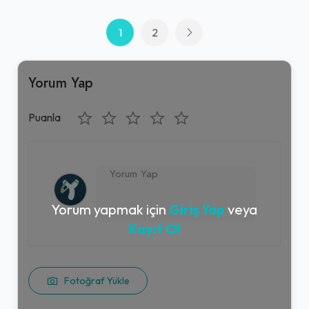
1
2
Yorum Yap
Puanla
Yorum yapmak için
Giriş Yap
veya
Kayıt Ol
Fotoğraf Yükle