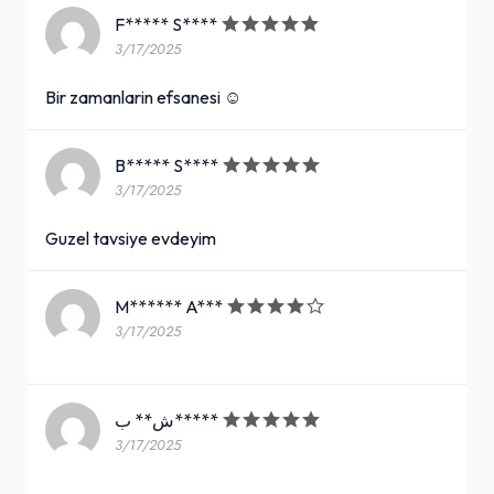
F***** S****
3/17/2025
Bir zamanlarin efsanesi ☺
B***** S****
3/17/2025
Guzel tavsiye evdeyim
M****** A***
3/17/2025
ش** ب*****
3/17/2025