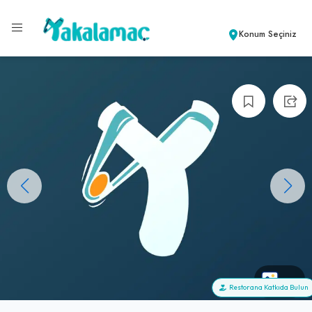
Konum Seçiniz
+0
Restorana Katkıda Bulun