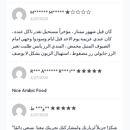
M****** M*****
2/27/2025
كان قبل شهور ممتاز ، مؤخراً مستحيل تقدر تاكل عنده ،
كان عندي عزيمة يوم الاحد قبل ايام وسودوا وجهي امام
الضيوف المتبل محمض ، المندي الرز يابس طلبت تغير
الرز جابولي رز مضغوط ، استهبال الزبون بشكل لا يوصف
R*** A****** R*** I**
2/27/2025
Nice Arabic Food
و*** ط**
2/27/2025
"شكرًا جزيلاً لزيارتك ولمشاركتك تجربتك معنا. نسعى دائمًا