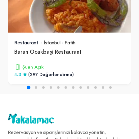
Restaurant
İstanbul
-
Fatih
Baran Ocakbaşi Restaurant
Şuan Açık
4.3
(297 Değerlendirme)
Rezervasyon ve siparişlerinizi kolayca yönetin,