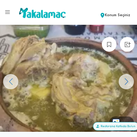
Konum Seçiniz
+58
Restorana Katkıda Bulun