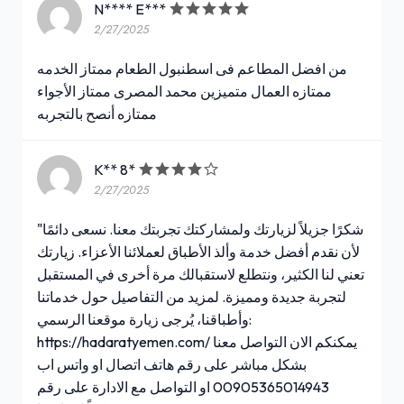
N**** E***
2/27/2025
من افضل المطاعم فى اسطنبول الطعام ممتاز الخدمه
ممتازه العمال متميزين محمد المصرى ممتاز الأجواء
ممتازه أنصح بالتجربه
K** 8*
2/27/2025
"شكرًا جزيلاً لزيارتك ولمشاركتك تجربتك معنا. نسعى دائمًا
لأن نقدم أفضل خدمة وألذ الأطباق لعملائنا الأعزاء. زيارتك
تعني لنا الكثير، ونتطلع لاستقبالك مرة أخرى في المستقبل
لتجربة جديدة ومميزة. لمزيد من التفاصيل حول خدماتنا
وأطباقنا، يُرجى زيارة موقعنا الرسمي:
https://hadaratyemen.com/ يمكنكم الان التواصل معنا
بشكل مباشر على رقم هاتف اتصال او واتس اب
00905365014943 او التواصل مع الادارة على رقم