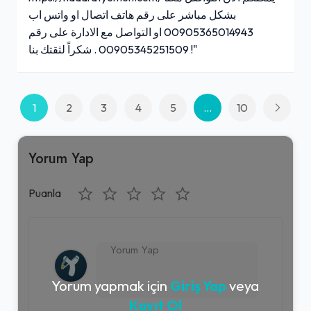
بشكل مباشر على رقم هاتف اتصال او واتس اب
00905365014943 او التواصل مع الادارة على رقم
00905345251509 . شكراً لثقتك بنا !"
1
2
3
4
5
...
10
Yorum Yap
Puanla
Yorum yapmak için
Giriş Yap
veya
Kayıt Ol