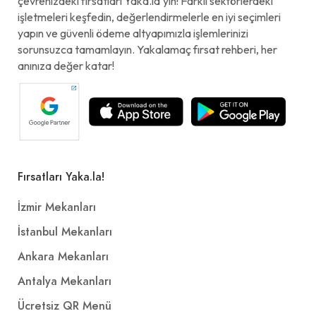
çevrenizdeki fırsatları Yaka.la'yın! Farklı sektörlerdeki
işletmeleri keşfedin, değerlendirmelerle en iyi seçimleri
yapın ve güvenli ödeme altyapımızla işlemlerinizi
sorunsuzca tamamlayın. Yakalamaç fırsat rehberi, her
anınıza değer katar!
Fırsatları Yaka.la!
İzmir Mekanları
İstanbul Mekanları
Ankara Mekanları
Antalya Mekanları
Ücretsiz QR Menü