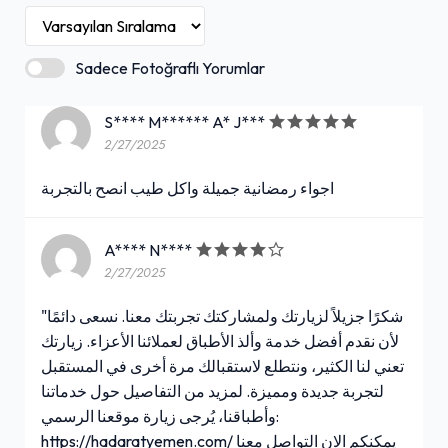
Sadece Fotoğraflı Yorumlar
S**** M****** A* J***
2/27/2025
اجواء رمضانية جميلة واكل طيب انصح بالتجربة
A**** N****
2/27/2025
"شكرًا جزيلاً لزيارتك ولمشاركتك تجربتك معنا. نسعى دائمًا
لأن نقدم أفضل خدمة وألذ الأطباق لعملائنا الأعزاء. زيارتك
تعني لنا الكثير، ونتطلع لاستقبالك مرة أخرى في المستقبل
لتجربة جديدة ومميزة. لمزيد من التفاصيل حول خدماتنا
وأطباقنا، يُرجى زيارة موقعنا الرسمي:
https://hadaratyemen.com/ يمكنكم الان التواصل معنا