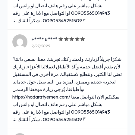
بشكل مباشر على رقم هاتف اتصال او واتس اب
00905365014943 او التواصل مع الادارة على رقم
00905345251509 . شكراً لثقتك بنا !"
F**** B****
2/27/2025
"شكرًا جزيلاً لزيارتك ولمشاركتك تجربتك معنا. نسعى دائمًا
لأن نقدم أفضل خدمة وألذ الأطباق لعملائنا الأعزاء. زيارتك
تعني لنا الكثير، ونتطلع لاستقبالك مرة أخرى في المستقبل
لتجربة جديدة ومميزة. لمزيد من التفاصيل حول خدماتنا
وأطباقنا، يُرجى زيارة موقعنا الرسمي:
https://hadaratyemen.com/ يمكنكم الان التواصل معنا
بشكل مباشر على رقم هاتف اتصال او واتس اب
00905365014943 او التواصل مع الادارة على رقم
00905345251509 . شكراً لثقتك بنا !"