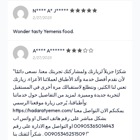
N**** A* J*****
2/27/2025
Wonder tasty Yemenis food.
A**** A******
2/27/2025
"شكرًا جزيلاً لزيارتك ولمشاركتك تجربتك معنا. نسعى دائمًا
لأن نقدم أفضل خدمة وألذ الأطباق لعملائنا الأعزاء. زيارتك
تعني لنا الكثير، ونتطلع لاستقبالك مرة أخرى في المستقبل
لتجربة جديدة ومميزة. لمزيد من التفاصيل حول خدماتنا
وأطباقنا، يُرجى زيارة موقعنا الرسمي:
https://hadaratyemen.com/ يمكنكم الان التواصل معنا
بشكل مباشر على رقم هاتف اتصال او واتس اب
00905365014943 او التواصل مع الادارة على رقم
00905345251509 . شكراً لثقتك بنا !"