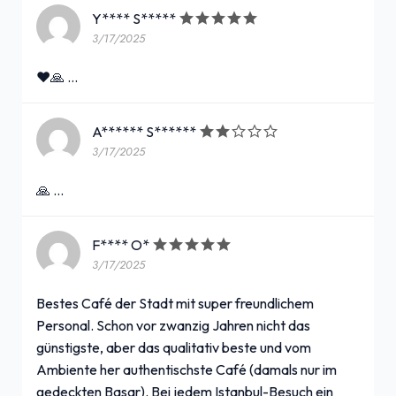
Y**** S*****
3/17/2025
❤️🙏 …
A****** S******
3/17/2025
🙏 …
F**** O*
3/17/2025
Bestes Café der Stadt mit super freundlichem
Personal. Schon vor zwanzig Jahren nicht das
günstigste, aber das qualitativ beste und vom
Ambiente her authentischste Café (damals nur im
gedeckten Basar). Bei jedem Istanbul-Besuch ein