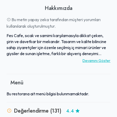
Hakkımızda
Bu metin yapay zeka tarafından müşteri yorumları
kullanılarak oluşturulmuştur.
Fes Cafe, sıcak ve samimi karşılamasıyla dikkat çeken,
şirin ve davetkar bir mekandır. Tasarım ve kalite bilincine
sahip ziyaretçiler için özenle seçilmiş iç mimari ürünler ve
giysiler de sunan işletme, farklı bir alışveriş deneyimi
yaşatır. Menüsünde, İstanbul'un en iyileri arasında
Devamını Göster
gösterilen lezzetli Salep'in yanı sıra, keçi peynirli sandviçler
ve yaratıcı tatlara sahip özel tatlılar bulunmaktadır.
Misafirperver personeliyle rahatlatıcı bir atmosfer sunan
Menü
kafe, modern Türk kimliğini semtin dokusuyla
harmanlayarak özgün bir konsept sunar. Bu yönleriyle Fes
Bu restorana ait menü bilgisi bulunmamaktadır.
Cafe, yerel ve uluslararası misafirler için eşsiz ve keyifli bir
durak olarak öne çıkmaktadır.
Değerlendirme (131)
4.4