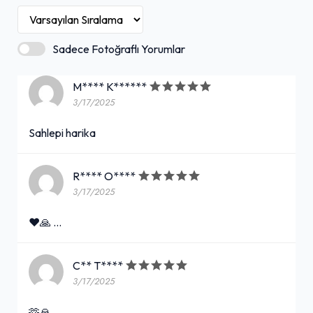
Sadece Fotoğraflı Yorumlar
M**** K******
3/17/2025
Sahlepi harika
R**** O****
3/17/2025
❤️🙏 …
C** T****
3/17/2025
🫶🙏 …