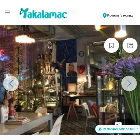
Konum Seçiniz
+86
Restorana Katkıda Bulun