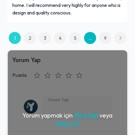
home. I will recommend very highly for anyone who is
design and quality conscious.
1
2
3
4
5
...
9
Yorum Yap
Puanla
Yorum yapmak için
Giriş Yap
veya
Kayıt Ol