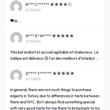
R*** C******
3/17/2025
❤️🙏 …
N*** E* M****
3/17/2025
Très bel endroit et accueil agréable et chaleureux. Le
Salèpe est délicieux 😋 l'un des meilleurs d'Istanbul …
D**** Y******
3/17/2025
In general, there are not much things to purchase
eagerly in Turkey due to differences in taste between
there and NYC. But I always find something special
with very good taste for me there to bring back to my