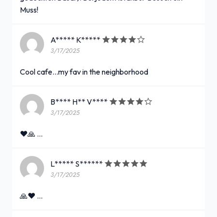
Muss!
A***** K*****
3/17/2025
Cool cafe...my fav in the neighborhood
B**** H** V****
3/17/2025
❤️🙏 …
L***** S******
3/17/2025
🙏❤️ …