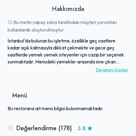
Hakkımızda
Bu metin yapay zeka tarafından müşteri yorumları
kullanılarak oluşturulmuştur.
İstanbul'da bulunan bu işletme, özellikle geç saatlere
kadar açık kalmasıyla dikkat çekmekte ve gece geç
saatlerde yemek yemek isteyenler için cazip bir seçenek
sunmaktadır. Menüdeki yemekler arasında öne çıkan
lezzetlerden biri, menemenin özel hazırlanış biçimidir.
Devamını Göster
Yumurtaların sosa mükemmel bir şekilde yedirilmiş olması,
sıradan menemen anlayışından farklılaşarak, ekmekle
birlikte eşsiz bir deneyim sunmaktadır. Mekanda çeşitli
Menü
yemek seçeneklerinin yanı sıra, nargile keyfi yapma imkanı
da mevcuttur. İşletmenin dış cephesinde görülen sevimli bir
Bu restorana ait menü bilgisi bulunmamaktadır.
sokak kedisinin de katkısıyla, genel atmosferin samimi ve
hoş bir ambiyans sunduğu belirtilmektedir.
Değerlendirme (178)
3.8