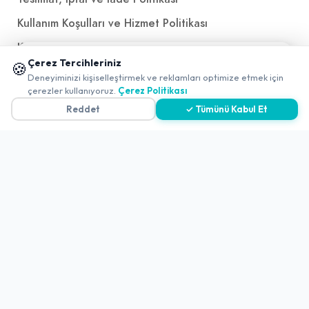
Kullanım Koşulları ve Hizmet Politikası
KVKK Politikası
📱 Mobil uygulamamızı keşfedin!
Çerez Tercihleriniz
🍪
Kişisel Verileri Aydınlatma Metni
✖
Deneyiminizi kişiselleştirmek ve reklamları optimize etmek için
0
çerezler kullanıyoruz.
Çerez Politikası
Referanslarımız
Reddet
✓ Tümünü Kabul Et
İletişim
E-Posta
iletisim@yakalamac.com.tr
Dokuz Eylül Üniversitesi Teknoparkı Adatepe Mah.
Doğuş Cad. No:207 Z İç Kapı No:1 Buca/İzmir