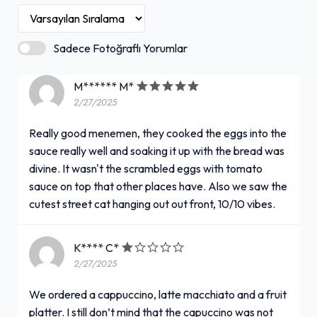
Sadece Fotoğraflı Yorumlar
M****** M*
2/27/2025
Really good menemen, they cooked the eggs into the
sauce really well and soaking it up with the bread was
divine. It wasn't the scrambled eggs with tomato
sauce on top that other places have. Also we saw the
cutest street cat hanging out out front, 10/10 vibes.
K**** C*
2/27/2025
We ordered a cappuccino, latte macchiato and a fruit
platter. I still don’t mind that the capuccino was not