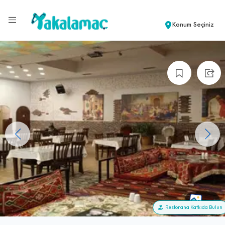
Konum Seçiniz
+5
Restorana Katkıda Bulun