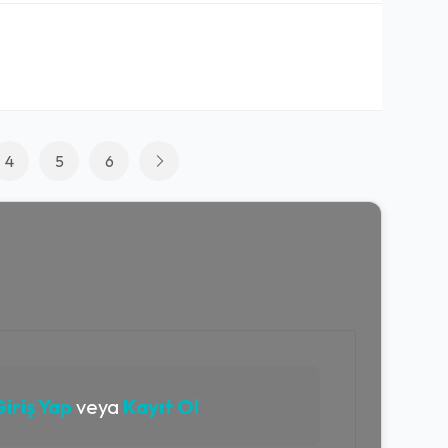
4
5
6
iriş Yap
veya
Kayıt Ol