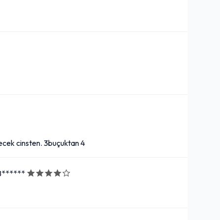
yecek cinsten. 3buçuktan 4
 B******