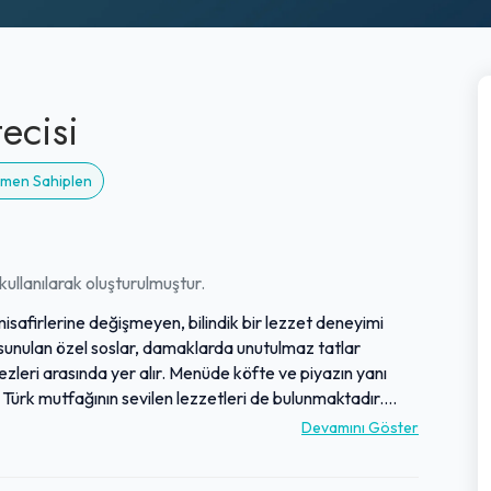
ecisi
Hemen Sahiplen
ullanılarak oluşturulmuştur.
 misafirlerine değişmeyen, bilindik bir lezzet deneyimi
sunulan özel soslar, damaklarda unutulmaz tatlar
zleri arasında yer alır. Menüde köfte ve piyazın yanı
bi Türk mutfağının sevilen lezzetleri de bulunmaktadır.
 uygun ve makul fiyatlarla deneyimleme fırsatı
Devamını Göster
yle tam bir aile işletmesi havası taşıyan mekan, yıllardır
n ilk tercihi olmaya devam etmektedir. Dışarıdan