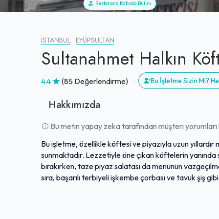
Restorana Katkıda Bulun
İSTANBUL
EYÜPSULTAN
Sultanahmet Halkın Köft
4.4
(85 Değerlendirme)
Bu İşletme Sizin Mi? 
Hakkımızda
Bu metin yapay zeka tarafından müşteri yorumları k
Bu işletme, özellikle köftesi ve piyazıyla uzun yıllardır
sunmaktadır. Lezzetiyle öne çıkan köftelerin yanında 
bırakırken, taze piyaz salatası da menünün vazgeçilme
sıra, başarılı terbiyeli işkembe çorbası ve tavuk şiş gi
Misafirler, sunulan kaliteli ve eşsiz lezzetleri oldukça
bulmaktadır. Güleryüzlü çalışanları ve samimi atmosferi
süregelen kalitesi ve hizmet anlayışıyla pek çok kişini