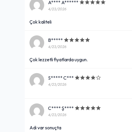
A**** A******
4/23/2026
Çok kaliteli
B*****
4/23/2026
Çok lezzetli fiyatlarda uygun.
S***** C***
4/23/2026
C**** Ş****
4/23/2026
Adi var sonuçta