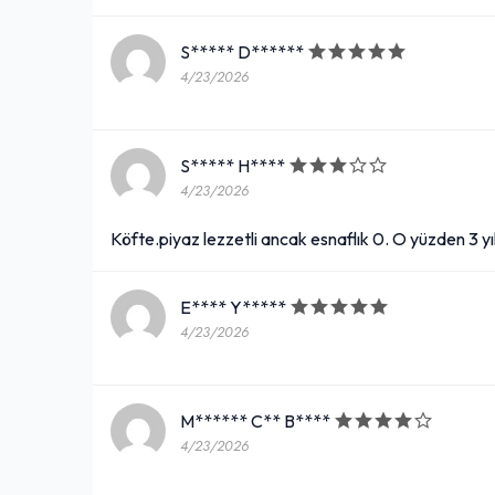
S***** D******
4/23/2026
S***** H****
4/23/2026
Köfte.piyaz lezzetli ancak esnaflık 0. O yüzden 3 yıl
E**** Y*****
4/23/2026
M****** C** B****
4/23/2026