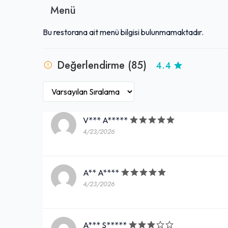
bakıldığında yanıltıcı olabilen bu yer, lezzet arayanlar 
Menü
Bu restorana ait menü bilgisi bulunmamaktadır.
Değerlendirme (85)
4.4
V*** A*****
4/23/2026
A** A****
4/23/2026
A*** S*****