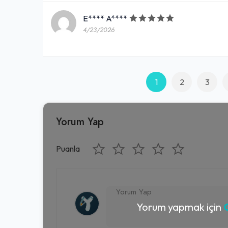
E**** A****
4/23/2026
1
2
3
Yorum Yap
Puanla
Yorum yapmak için
G