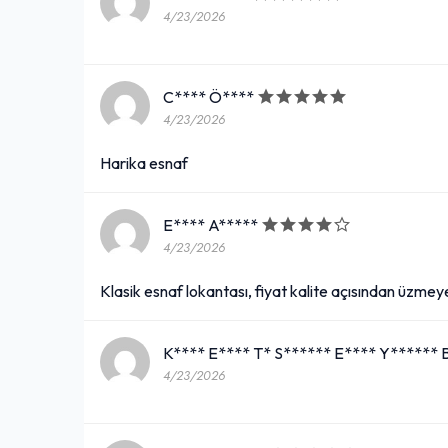
4/23/2026
C**** Ö****
4/23/2026
Harika esnaf
E**** A*****
4/23/2026
Klasik esnaf lokantası, fiyat kalite açısından üzme
K**** E**** T* S****** E**** Y******
4/23/2026