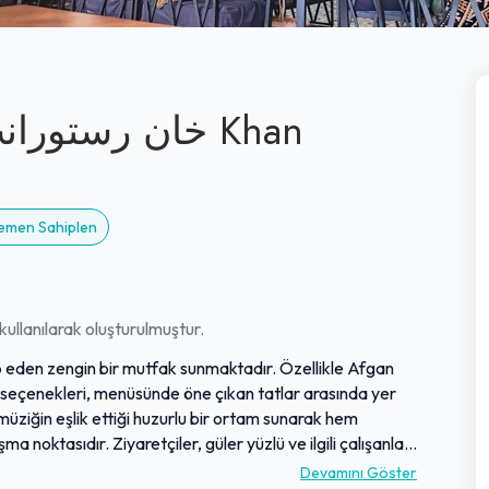
Hemen Sahiplen
ullanılarak oluşturulmuştur.
ap eden zengin bir mutfak sunmaktadır. Özellikle Afgan
ı seçenekleri, menüsünde öne çıkan tatlar arasında yer
müziğin eşlik ettiği huzurlu bir ortam sunarak hem
a noktasıdır. Ziyaretçiler, güler yüzlü ve ilgili çalışanlar
aşamaktadır. Kaliteli yemekleri, konforlu ortamı ve
Devamını Göster