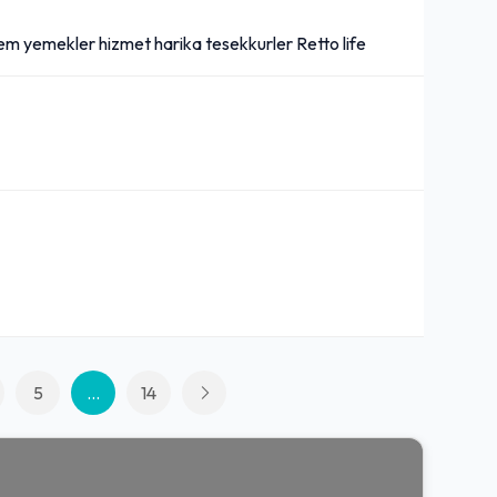
 yemekler hizmet harika tesekkurler Retto life
5
...
14