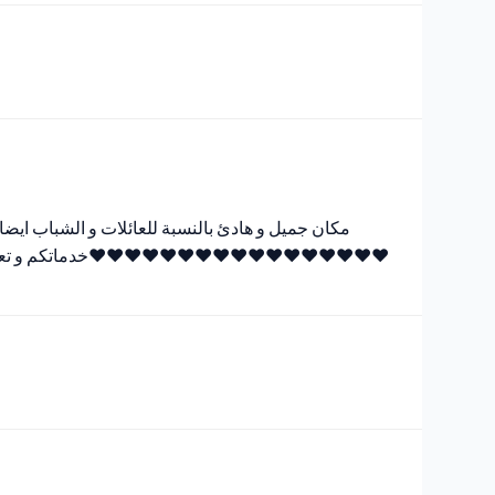
مكان جميل و هادئ بالنسبة للعائلات و الشباب ا..
❤❤❤❤❤❤❤❤❤❤❤❤❤❤❤❤