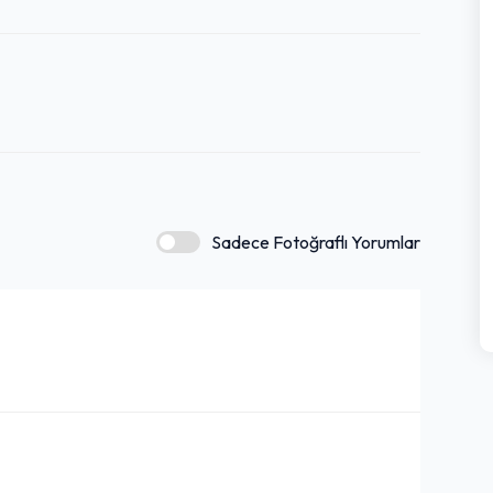
steyenler için tercih edilen bir mekandır.
Sadece Fotoğraflı Yorumlar