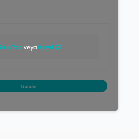
iriş Yap
veya
Kayıt Ol