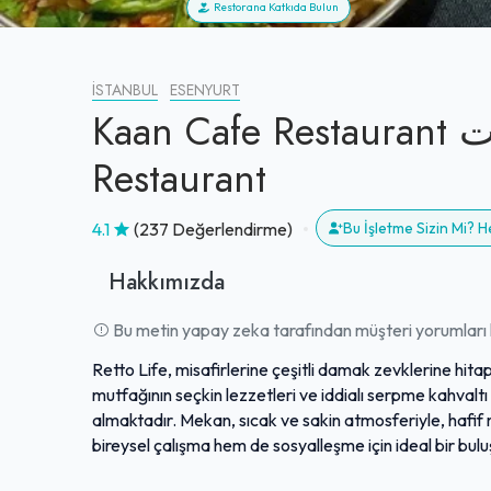
Restorana Katkıda Bulun
İSTANBUL
ESENYURT
Kaan Cafe Restaurant خان رستورانت Khan
Restaurant
4.1
(237 Değerlendirme)
Bu İşletme Sizin Mi? 
Hakkımızda
Bu metin yapay zeka tarafından müşteri yorumları k
Retto Life, misafirlerine çeşitli damak zevklerine hit
mutfağının seçkin lezzetleri ve iddialı serpme kahvalt
almaktadır. Mekan, sıcak ve sakin atmosferiyle, hafif 
bireysel çalışma hem de sosyalleşme için ideal bir buluşm
sayesinde özenli ve profesyonel bir hizmet deneyimi y