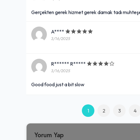
Gerçekten gerek hizmet gerek damak tadı muhteşem
A****
3/16/2025
R****** R*****
3/16/2025
Good food just a bit slow
1
2
3
4
Yorum Yap