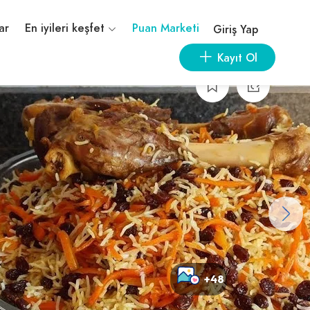
ar
En iyileri keşfet
Puan Marketi
Giriş Yap
Kayıt Ol
+48