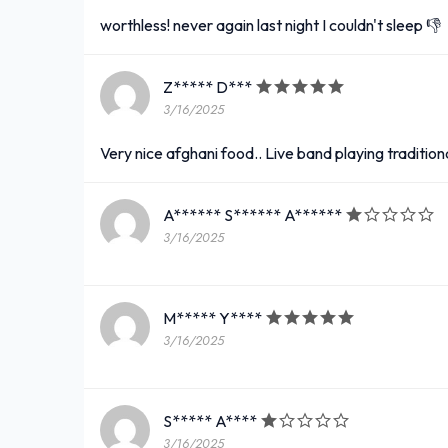
worthless! never again last night I couldn't sleep 👎
Z***** D***
3/16/2025
Very nice afghani food.. Live band playing traditiona
A****** S****** A******
3/16/2025
M***** Y****
3/16/2025
S***** A****
3/16/2025