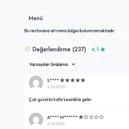
samimi yaklaşımıyla Retto Life, keyifli anlar geçirmek i
Menü
Bu restorana ait menü bilgisi bulunmamaktadır.
Değerlendirme (237)
4.1
S****
3/16/2025
Çok güzel bi kafe kesinlikle gelin
A**** M******
3/16/2025