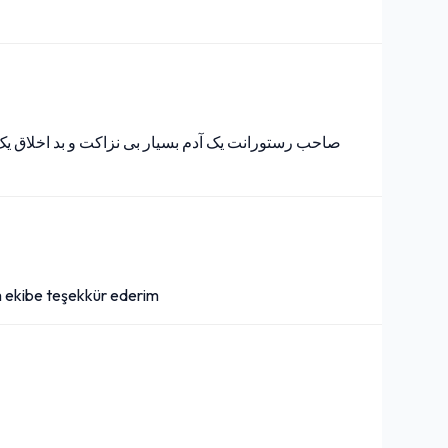
صاحب رستورانت یک آدم بسیار بی نزاکت و بد اخلاق یک
m ekibe teşekkür ederim