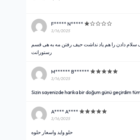
F***** N*****
3/16/2025
 سلام دادن را هم یاد نداشت حیف رفتن مه به هی قسم
رستورانت
M****** B******
3/16/2025
Sizin sayenizde harika bir doğum günü geçirdim tü
A**** A****
3/16/2025
حلو وايد واسعار حلوه