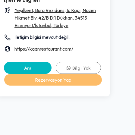
Yeşilkent, Bura Rezidans, Ic Kapi, Nazım
Hikmet Blv. 42/B D:1 Dükkan, 34515
Esenyurt/İstanbul, Türkiye
İletişim bilgisi mevcut değil.
https://kaanrestaurant.com/
Ara
Bilgi Yok
Rezervasyon Yap