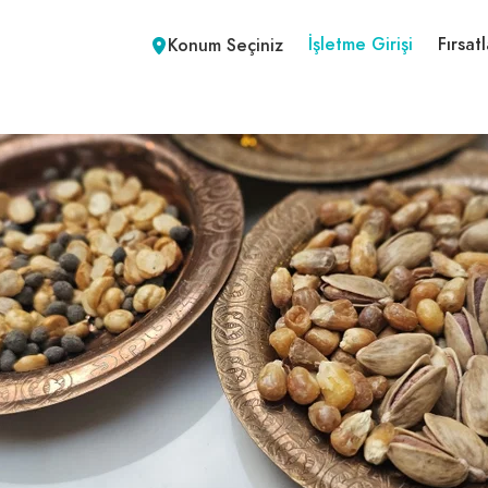
İşletme Girişi
Fırsatl
Konum Seçiniz