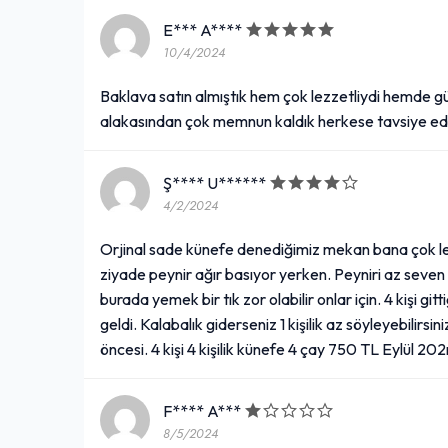
E*** A****
10/4/2024
Baklava satın almıştık hem çok lezzetliydi hemde güle
alakasından çok memnun kaldık herkese tavsiye ed
Ş**** U******
4/2/2024
Orjinal sade künefe denediğimiz mekan bana çok lez
ziyade peynir ağır basıyor yerken. Peyniri az seven
burada yemek bir tık zor olabilir onlar için. 4 kişi gi
geldi. Kalabalık giderseniz 1 kişilik az söyleyebilirs
öncesi. 4 kişi 4 kişilik künefe 4 çay 750 TL Eylül 202
F**** A***
8/5/2024