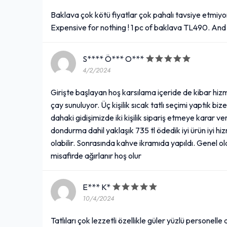
Baklava çok kötü fiyatlar çok pahalı tavsiye etmiy
S**** Ö*** O***
4/2/2024
Girişte başlayan hoş karsılama içeride de kibar hi
çay sunuluyor. Üç kişilik sıcak tatlı seçimi yaptık bize 
dahaki gidişimizde iki kişilik sipariş etmeye karar verd
dondurma dahil yaklaşık 735 tl ödedik iyi ürün iyi hi
olabilir. Sonrasında kahve ikramıda yapıldı. Genel 
misafirde ağırlanır hoş olur
E*** K*
10/4/2024
Tatlıları çok lezzetli özellikle güler yüzlü personelle