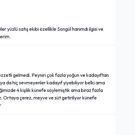
r yüzlü satış ekibi özellikle Songül hanımdı ilgisi ve
erim.
zetli gelmedi. Peyniri çok fazla yoğun ve kadayıftan
 ya da hiç sevmeyenler kadayıf yiyebiliyor belki ama
ttiğimizde 4 kişilik künefe söylemiştik ama biraz fazla
iniz. Ortaya çerez, meyve ve süt getiriliyor künefe
r