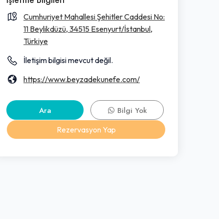
Cumhuriyet Mahallesi Şehitler Caddesi No:
11 Beylikdüzü, 34515 Esenyurt/İstanbul,
Türkiye
İletişim bilgisi mevcut değil.
https://www.beyzadekunefe.com/
Ara
Bilgi Yok
Rezervasyon Yap