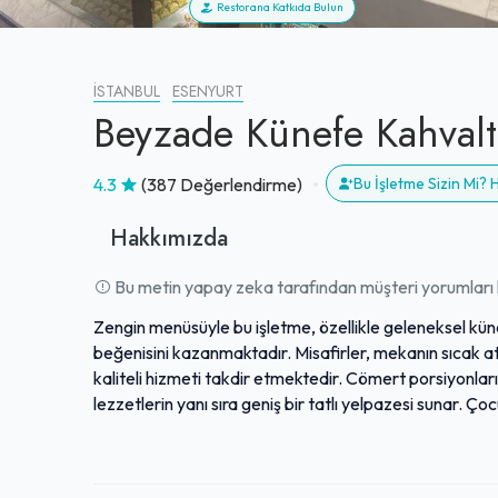
Restorana Katkıda Bulun
İSTANBUL
ESENYURT
Beyzade Künefe Kahvalt
4.3
(387 Değerlendirme)
Bu İşletme Sizin Mi?
Hakkımızda
Bu metin yapay zeka tarafından müşteri yorumları k
Zengin menüsüyle bu işletme, özellikle geleneksel küne
beğenisini kazanmaktadır. Misafirler, mekanın sıcak atm
kaliteli hizmeti takdir etmektedir. Cömert porsiyonlar
lezzetlerin yanı sıra geniş bir tatlı yelpazesi sunar. Ço
hale getiren önemli bir detaydır. Sunulan premium deney
tutkunları için ideal bir durak olarak gösterilmektedir.