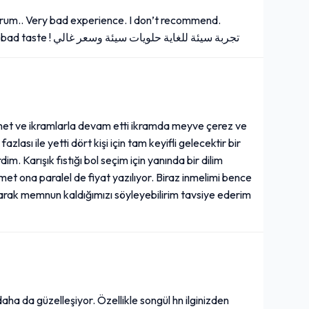
orum.. Very bad experience. I don’t recommend.
Expensive for nothing ! 1 pc of baklava TL490. And bad taste ! تجربة سيئة للغاية حلويات سيئة وسعر غالي
zmet ve ikramlarla devam etti ikramda meyve çerez ve
fazlası ile yetti dört kişi için tam keyifli gelecektir bir
im. Karışık fıstığı bol seçim için yanında bir dilim
zmet ona paralel de fiyat yazılıyor. Biraz inmelimi bence
olarak memnun kaldığımızı söyleyebilirim tavsiye ederim
 daha da güzelleşiyor. Özellikle songül hn ilginizden