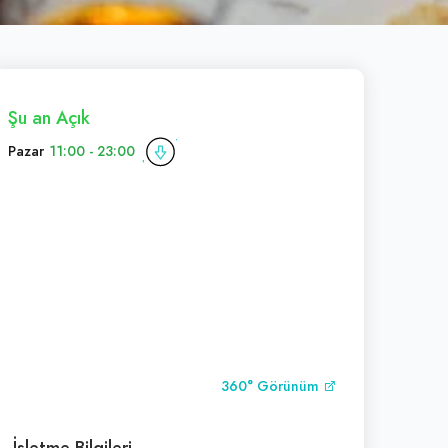
Şu an Açık
Pazar
11:00 - 23:00
360° Görünüm
İşletme Bilgileri