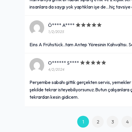
insanlara da saygı yok yaptıkları işe de…hiç tavsiy
Ö**** A****
1/2/2025
Eins A Frühstück..tam Antep Yöresinin Kahvaltısı. 
O****** S****
4/2/2024
Perşembe sabahı gittik gerçekten servis, yemekler ço
şekilde tekrar isteyebiliyorsunuz.Butun çalışanlara ç
tekrardan kesin gidicem.
1
2
3
4