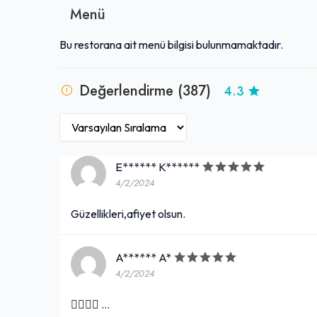
Menü
Bu restorana ait menü bilgisi bulunmamaktadır.
Değerlendirme (387)
4.3
E****** K******
4/2/2024
Güzellikleri,afiyet olsun.
A****** A*
4/2/2024
👍🏼👍🏼 …