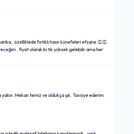
harika.. özelliklede fıstıklı hasır künefeleri efsane 👏👏
eğim.. fiyat olarak bi tık yüksek gelebilir ama her
ana yakın. Mekan temiz ve oldukça şık. Tavsiye ederim
servis istedik malesef talebimiz karşılanmadı…yaşlı