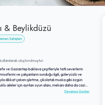
ı & Beylikdüzü
 Hemen Sahiplen
ullanılarak oluşturulmuştur.
fe ve Gaziantep baklava çeşitleriyle tatlı severlerin
osferini ve çalışanların sunduğu ilgili, güleryüzlü ve
ıyla dikkat çeken işletme, çikolatalı muska gibi özgün
cuklu aileler için ayrılan oyun alanı, mekanı daha da cazip
im ve lezzet kalitesiyle öne çıkan işletme, tatlı
Devamını Göster