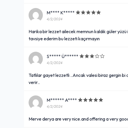
M**** K*****
4/2/2024
Harika bir lezzet ailecek memnun kaldık güler yüzü 
tavsiye ederim bu lezzeti kaçırmayın
S***** Ü******
4/2/2024
Tatlılar gayet lezzetli ..Ancak valesi biraz gergin b
verir..
M****** A****
4/2/2024
Merve derya are very nice.and offering a very goo