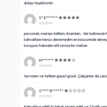
dolayı teşekkürler
S* E******
4/2/2024
personeli, mekanı tatlıları, ikramları.. tek kelimeyle 
kahvaltısını henüz denemedim en kısa sürede deneyec
kuruşunu hakeden elit seviye bir mekan
M******
4/2/2024
Servisleri ve tatlıları gayet güzel. Çalışanlar da c
S**** B******
2/1/2025
Kahvaltıya gittik bi tabak sipariş ettik ve 2 kişilik 