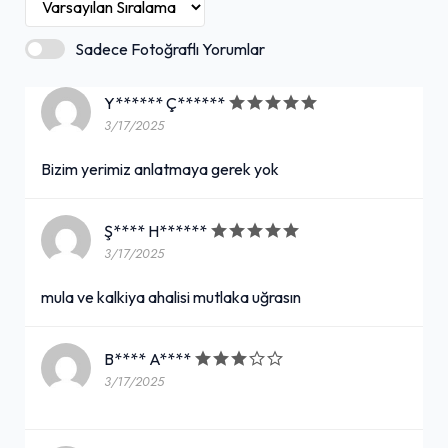
Sadece Fotoğraflı Yorumlar
Y****** Ç******
3/17/2025
Bizim yerimiz anlatmaya gerek yok
Ş**** H******
3/17/2025
mula ve kalkiya ahalisi mutlaka uğrasın
B**** A****
3/17/2025