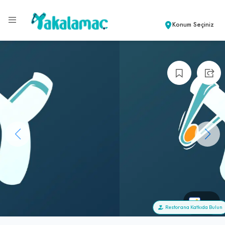
Konum Seçiniz
+0
Restorana Katkıda Bulun