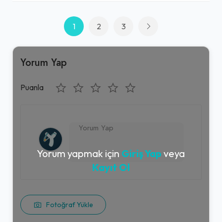
1
2
3
Yorum Yap
Puanla
Yorum yapmak için
Giriş Yap
veya
Kayıt Ol
Fotoğraf Yükle