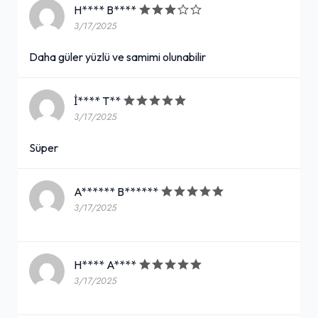
H**** B****
3/17/2025
Daha güler yüzlü ve samimi olunabilir
İ**** T**
3/17/2025
Süper
A****** B******
3/17/2025
H**** A****
3/17/2025