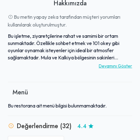
Hakkımızda
Bu metin yapay zeka tarafından müşteri yorumları
kullanılarak oluşturulmuştur.
Bu işletme, ziyaretçilerine rahat ve samimi bir ortam
sunmaktadır. Özellikle sohbet etmek ve 101 okey gibi
oyunlar oynamak isteyenler için ideal bir atmosfer
sağlamaktadır. Mula ve Kalkiya bölgesinin sakinleri
arasında popüler bir buluşma noktası olarak bilinen bu
Devamını Göster
mekan, pek çok kişi tarafından "bizim yerimiz" olarak
benimsenmiştir. Ziyaretçiler tarafından "süper mekan"
olarak nitelendirilen işletme, samimi sohbetlerin ve keyifli
Menü
vakit geçirmelerin adresi haline gelmiştir. Misafirlerin
kendilerini evlerinde gibi hissedebilecekleri, huzurlu ve
Bu restorana ait menü bilgisi bulunmamaktadır.
sosyal bir alan sunmaktadır.
Değerlendirme (32)
4.4