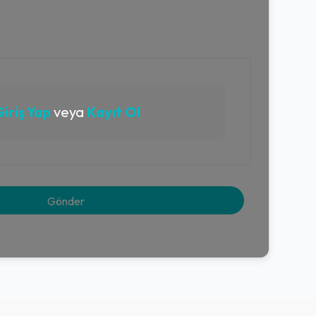
iriş Yap
veya
Kayıt Ol