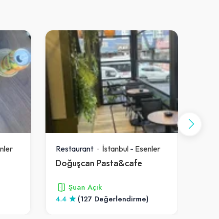
nler
Restaurant
İstanbul
-
Esenler
Rest
Doğuşcan Pasta&cafe
Yüzy
Şuan Açık
4.4
(127 Değerlendirme)
2.8