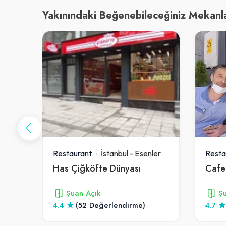
Yakınındaki Beğenebileceğiniz Mekanl
ler
Restaurant
İstanbul
-
Esenler
Resta
Has Çiğköfte Dünyası
Cafe
Şuan Açık
Şu
4.4
(52 Değerlendirme)
4.7