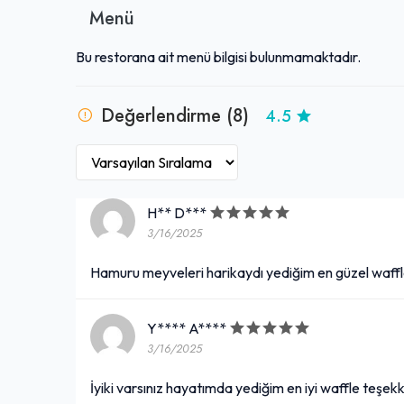
Menü
Bu restorana ait menü bilgisi bulunmamaktadır.
Değerlendirme (8)
4.5
H** D***
3/16/2025
Hamuru meyveleri harikaydı yediğim en güzel waff
Y**** A****
3/16/2025
İyiki varsınız hayatımda yediğim en iyi waffle teşe