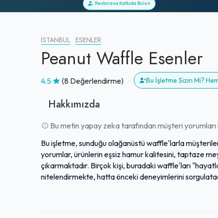
Restorana Katkıda Bulun
İSTANBUL
ESENLER
Peanut Waffle Esenler
4.5
(8 Değerlendirme)
Bu İşletme Sizin Mi? He
Hakkımızda
Bu metin yapay zeka tarafından müşteri yorumları k
Bu işletme, sunduğu olağanüstü waffle'larla müşterile
yorumlar, ürünlerin eşsiz hamur kalitesini, taptaze meyv
çıkarmaktadır. Birçok kişi, buradaki waffle'ları "hayatl
nitelendirmekte, hatta önceki deneyimlerini sorgulata
gelen ilk yerlerden biri haline gelmiş, benzersiz ve un
görmesine rağmen, mekanın ürün kalitesinden ödün v
kılmaktadır.