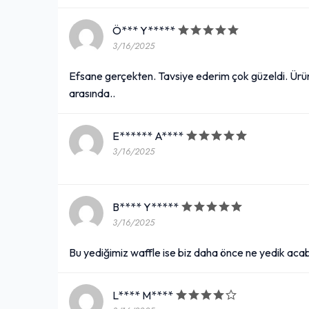
Ö*** Y*****
3/16/2025
Efsane gerçekten. Tavsiye ederim çok güzeldi. Ürün
arasında..
E****** A****
3/16/2025
B**** Y*****
3/16/2025
Bu yediğimiz waffle ise biz daha önce ne yedik acab
L**** M****