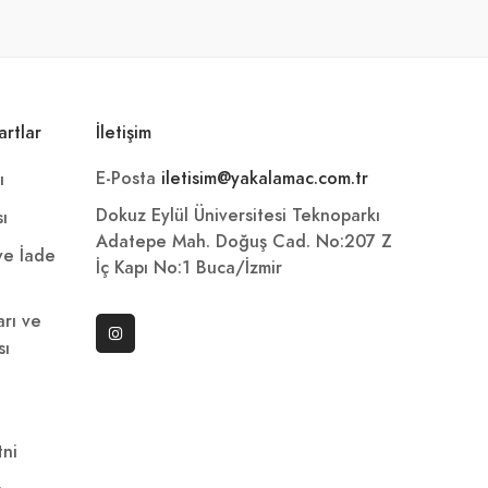
artlar
İletişim
E-Posta
iletisim@yakalamac.com.tr
ı
Dokuz Eylül Üniversitesi Teknoparkı
sı
Adatepe Mah. Doğuş Cad. No:207 Z
 ve İade
İç Kapı No:1 Buca/İzmir
arı ve
sı
ni