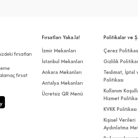
Fırsatları Yaka.la!
Politikalar ve Ş
İzmir Mekanları
Çerez Politikas
zdeki fırsatları
İstanbul Mekanları
Gizlilik Politika
ödeme
Ankara Mekanları
Teslimat, İptal
alamaç fırsat
Politikası
Antalya Mekanları
Kullanım Koşull
Ücretsiz QR Menü
Hizmet Politika
KVKK Politikası
Kişisel Verileri
Aydınlatma Met