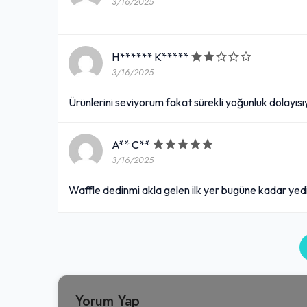
3/16/2025
H****** K*****
3/16/2025
Ürünlerini seviyorum fakat sürekli yoğunluk dolayısıyl
A** C**
3/16/2025
Waffle dedinmi akla gelen ilk yer bugüne kadar yed
Yorum Yap