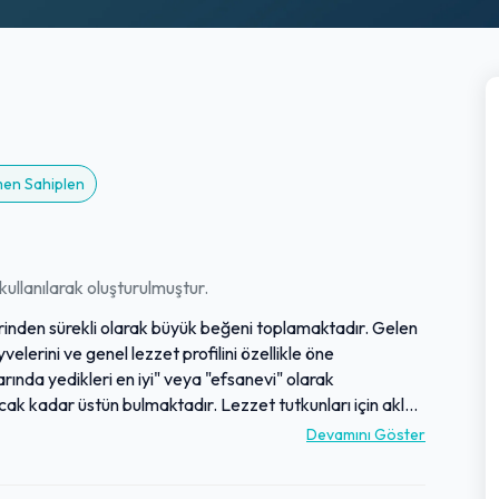
men Sahiplen
ullanılarak oluşturulmuştur.
rinden sürekli olarak büyük beğeni toplamaktadır. Gelen
elerini ve genel lezzet profilini özellikle öne
arında yedikleri en iyi" veya "efsanevi" olarak
cak kadar üstün bulmaktadır. Lezzet tutkunları için akla
utulmaz bir tatlı deneyimi sunmaktadır. Yüksek talep
Devamını Göster
ermeden sunduğu eşsiz lezzetler, onu vazgeçilmez