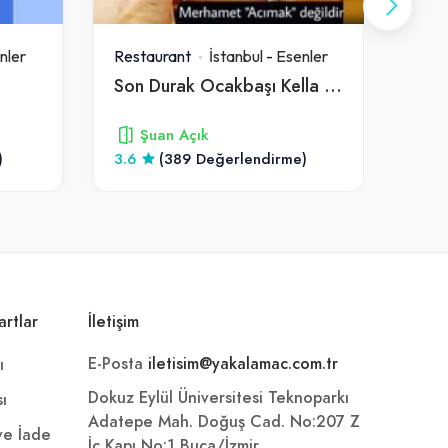
nler
Restaurant
İstanbul
-
Esenler
Rest
Son Durak Ocakbaşı Kella Paça
Sul
Şuan Açık
)
3.6
(389 Değerlendirme)
4
artlar
İletişim
E-Posta
iletisim@yakalamac.com.tr
ı
Dokuz Eylül Üniversitesi Teknoparkı
sı
Adatepe Mah. Doğuş Cad. No:207 Z
 ve İade
İç Kapı No:1 Buca/İzmir