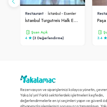
ler
Restaurant
İstanbul
-
Esenler
Resta
at
İstanbul Turgutreis Halk Ekmek Büfesi
Şuan Açık
Şu
4
(3 Değerlendirme)
3.4
Rezervasyon ve siparişlerinizi kolayca yönetin, çevreni
Yaka.la'yın! Farklı sektörlerdeki işletmeleri keşfedin,
değerlendirmelerle en iyi seçimleri yapın ve güvenli 
altyapımızla işlemlerinizi sorunsuzca tamamlayın. Yak