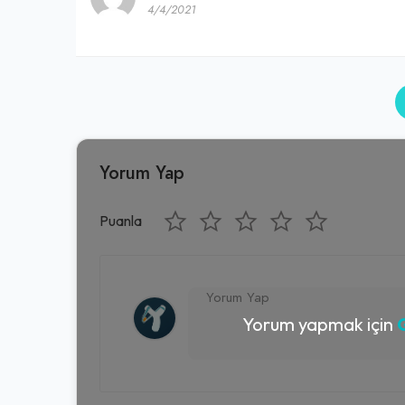
4/4/2021
Yorum Yap
Puanla
Yorum yapmak için
G