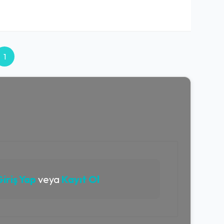
1
iriş Yap
veya
Kayıt Ol