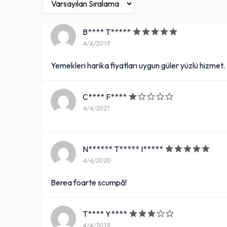
B**** T*****
4/4/2019
Yemekleri harika fiyatları uygun güler yüzlü hizmet.
C**** F****
4/4/2021
N****** T***** I*****
4/4/2020
Berea foarte scumpă!
T**** Y****
4/4/2019