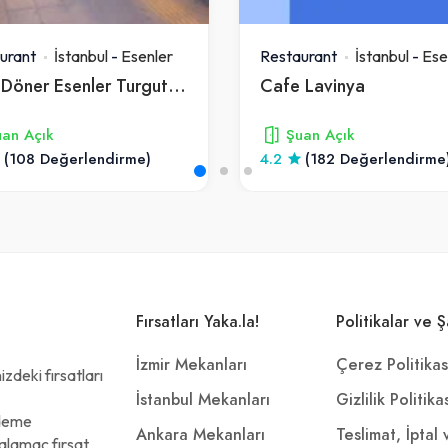
urant
İstanbul
-
Esenler
Restaurant
İstanbul
-
Ese
Paşa Döner Esenler Turgut Reis
Cafe Lavinya
an Açık
Şuan Açık
(108 Değerlendirme)
4.2
(182 Değerlendirme
Fırsatları Yaka.la!
Politikalar ve Ş
İzmir Mekanları
Çerez Politikas
zdeki fırsatları
İstanbul Mekanları
Gizlilik Politika
ödeme
Ankara Mekanları
Teslimat, İptal
alamaç fırsat