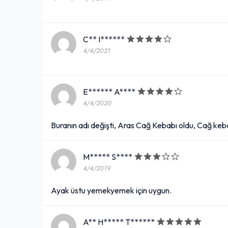
C** I******
4/4/2021
E****** A****
4/4/2020
Buranın adı değişti, Aras Cağ Kebabı oldu, Cağ keba
M***** S****
4/4/2019
Ayak üstu yemekyemek için uygun.
A** H***** T******