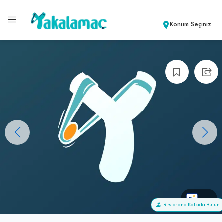
Konum Seçiniz
+0
Restorana Katkıda Bulun