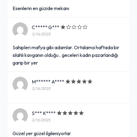
Esenlerin en güzide mekanı
C***** G***
3/16/2025
Sahipleri mafya gibi adamlar. Ortalama haftada bir
silahlı kavganın olduğu.. geceleri kadın pazarlandığı
garip bir yer
M****** A****
3/16/2025
S*** K****
3/16/2025
Güzel yer güzel ilgileniyorlar