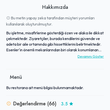
Hakkımızda
Bu metin yapay zeka tarafından müşteri yorumları
kullanılarak oluşturulmuştur.
Bu işletme, misafirlerine gösterdiği özen ve alaka ile dikkat
çekmektedir. Ziyaretçiler, burada kendilerini güvende ve
adeta bir aile ortamında gibi hissettiklerini belirtmektedir.
Esenler'in önemli mekanlarından biri olarak konumlanan
işletme, personelin yaklaşımıyla da takdir toplamaktadır.
Devamını Göster
Gelen yorumlar, çalışanların misafirperverliğini ve genel
atmosferin güzelliğini vurgulamaktadır. İşletme, samimi ve
sıcak bir deneyim sunma hedefiyle hizmet vermektedir.
Menü
Bu restorana ait menü bilgisi bulunmamaktadır.
Değerlendirme (66)
3.5