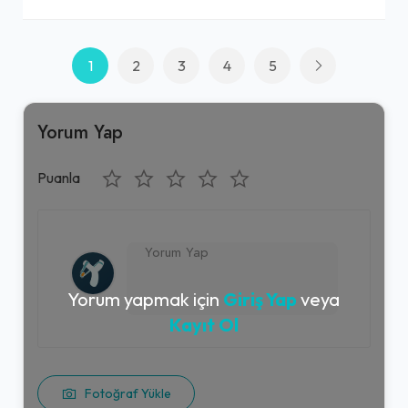
1
2
3
4
5
Yorum Yap
Puanla
Yorum yapmak için
Giriş Yap
veya
Kayıt Ol
Fotoğraf Yükle