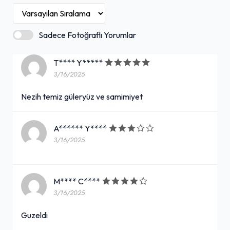
Sadece Fotoğraflı Yorumlar
T**** Y*****
3/16/2025
Nezih temiz güleryüz ve samimiyet
A****** Y****
3/16/2025
M**** C****
3/16/2025
Guzeldi