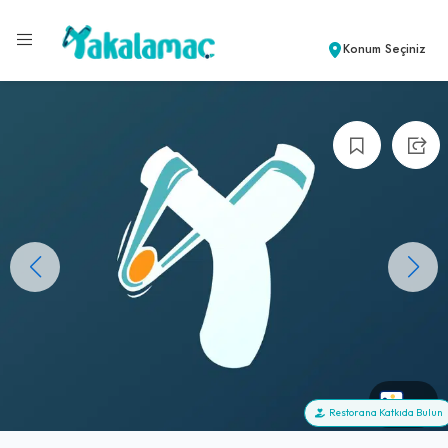
Konum Seçiniz
+1
Restorana Katkıda Bulun