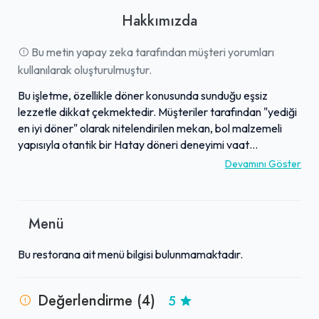
Hakkımızda
Bu metin yapay zeka tarafından müşteri yorumları
kullanılarak oluşturulmuştur.
Bu işletme, özellikle döner konusunda sunduğu eşsiz
lezzetle dikkat çekmektedir. Müşteriler tarafından "yediği
en iyi döner" olarak nitelendirilen mekan, bol malzemeli
yapısıyla otantik bir Hatay döneri deneyimi vaat
etmektedir. Temizliği ve lezzetli ürünleriyle övgü toplayan
Devamını Göster
bu adres, mahalle sakinlerinin düzenli tercihi haline
gelmiştir. Kullanılan malzemelerin kalitesi ve usta ellerden
çıkan eşsiz tat, dönerlerini adeta "bal böreği" gibi tarif
Menü
eden müşterilerin büyük takdirini kazanmıştır. Yüksek
müşteri memnuniyeti ve kaliteden ödün vermeyen
Bu restorana ait menü bilgisi bulunmamaktadır.
yaklaşımıyla, bölgedeki döner severler için vazgeçilmez bir
durak haline gelmiştir.
Değerlendirme (4)
5