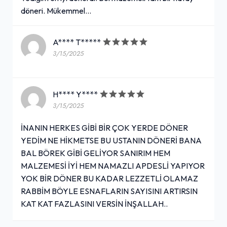
döneri. Mükemmel...
A**** T*****
3/15/2025
H**** Y****
3/15/2025
İNANIN HERKES GİBİ BİR ÇOK YERDE DÖNER
YEDİM NE HİKMETSE BU USTANIN DÖNERİ BANA
BAL BÖREK GİBİ GELİYOR SANIRIM HEM
MALZEMESİ İYİ HEM NAMAZLI APDESLİ YAPIYOR
YOK BİR DÖNER BU KADAR LEZZETLİ OLAMAZ
RABBİM BÖYLE ESNAFLARIN SAYISINI ARTIRSIN
KAT KAT FAZLASINI VERSİN İNŞALLAH..