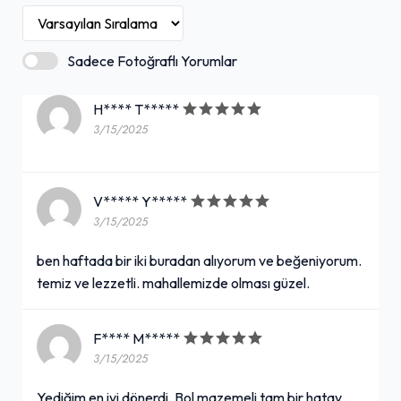
Sadece Fotoğraflı Yorumlar
H**** T*****
3/15/2025
V***** Y*****
3/15/2025
ben haftada bir iki buradan alıyorum ve beğeniyorum.
temiz ve lezzetli. mahallemizde olması güzel.
F**** M*****
3/15/2025
Yediğim en iyi dönerdi. Bol mazemeli tam bir hatay