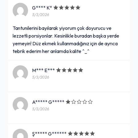
Baharatlı Patates Kızartması
G**** K*
5/3/2026
150,00₺
Baharatlarla tadlandırılmış
+
Tantunilerini bayılarak yiyorum çok doyurucu ve
lezzetli porsiyonlar. Kesinlikle buradan başka yerde
yemeyin! Düz ekmek kullanmadığınız için de ayrıca
Şalgam Suyu (33 cl.) (Cam
tebrik ederim her anlamda kalite ^_^
Şişe)
55,00₺
M*** E***
+
Cam şişe
5/3/2026
By Yayık Ayran
A***** G*****
5/3/2026
50,00₺
Pet şişe
+
Ş***** G******