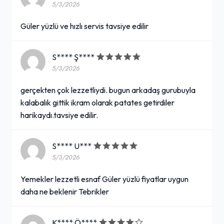
5/3/2026
Uludağ Limonata (33 cl.)
Güler yüzlü ve hızlı servis tavsiye edilir
50,00₺
Pet şişe
+
S**** Ş****
5/3/2026
gerçekten çok lezzetliydi. bugun arkadaş gurubuyla
Tantuni Dünyası Özel Salata
kalabalık gittik ikram olarak patates getirdiler
100,00₺
harikaydı.tavsiye edilir.
Maydanoz, domates, kırmızılahana turşusu, isteğe göre soğan
+
S**** U***
5/3/2026
Adanus Şalgam Suyu (1 L.)
Yemekler lezzetli esnaf Güler yüzlü fiyatlar uygun
120,00₺
daha ne beklenir Tebrikler
Cam şişe
+
K**** Ö****