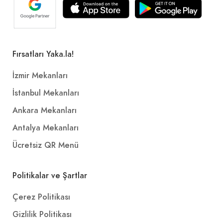
Kuzu eti, baharat
+
Acı Et Tantuni Dürüm
Fırsatları Yaka.la!
295,00₺
İzmir Mekanları
İnce kıyım dana eti. Domates, maydanoz, soğan, limon, süs biberi ile
+
İstanbul Mekanları
Ankara Mekanları
Cola Turka (33 cl.)
Antalya Mekanları
55,00₺
Ücretsiz QR Menü
Kutu ieçecek
+
Politikalar ve Şartlar
Çerez Politikası
Yoğurtlu Kuzu Tantuni
Gizlilik Politikası
430,00₺