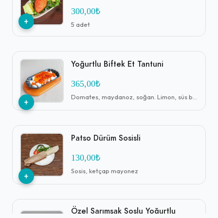
300,00₺
+
5 adet
Yoğurtlu Biftek Et Tantuni
365,00₺
Domates, maydanoz, soğan. Limon, süs biber ile
+
Patso Dürüm Sosisli
130,00₺
Sosis, ketçap mayonez
+
Özel Sarımsak Soslu Yoğurtlu