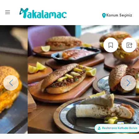
Konum Seçiniz
+8
Restorana Katkıda Bulun