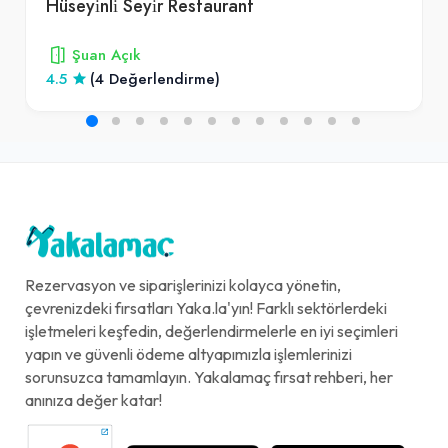
Hüseyi̇nli̇ Seyi̇r Restaurant
10 adet
Şuan Açık
4.5
(4 Değerlendirme)
Biftek Et Tantuni Salata (Büyük)
300,00₺
Göbek marul, roka, kırmızı lahana, jülyen kornişon, maydanoz, domates, mısır, limon, 100 gr. Biftek Et Tantuni İle
+
Meyveli Soda (20 cl.)
40,00₺
Rezervasyon ve siparişlerinizi kolayca yönetin,
Cam şişe
çevrenizdeki fırsatları Yaka.la'yın! Farklı sektörlerdeki
+
işletmeleri keşfedin, değerlendirmelerle en iyi seçimleri
yapın ve güvenli ödeme altyapımızla işlemlerinizi
sorunsuzca tamamlayın. Yakalamaç fırsat rehberi, her
Kuzu Dürüm Tantuni
anınıza değer katar!
360,00₺