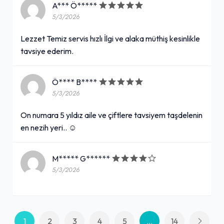
A*** Ö*****
5/3/2026
Tavuk Tantuni Dürüm
Lezzet Temiz servis hızlı İlgi ve alaka müthiş kesinlikle
155,00₺
tavsiye ederim.
Domates, maydanoz, soğan, süs biberi
+
Ö**** B****
5/3/2026
Yoğurtlu Tavuk Tantuni
On numara 5 yıldız aile ve çiftlere tavsiyem taşdelenin
260,00₺
en nezih yeri.. ☺
Domates, maydanoz, soğan. Süs biberi ile
+
M***** G******
5/3/2026
Niğde Gazozu (25 cl.)
45,00₺
Cam şişe
+
1
2
3
4
5
...
14