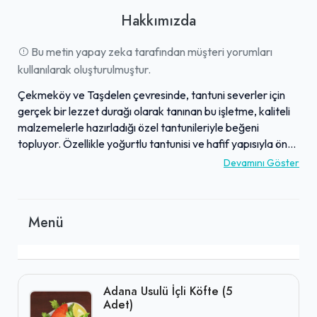
Hakkımızda
Bu metin yapay zeka tarafından müşteri yorumları
kullanılarak oluşturulmuştur.
Çekmeköy ve Taşdelen çevresinde, tantuni severler için
gerçek bir lezzet durağı olarak tanınan bu işletme, kaliteli
malzemelerle hazırladığı özel tantunileriyle beğeni
topluyor. Özellikle yoğurtlu tantunisi ve hafif yapısıyla öne
çıkan menüsünde, doyurucu porsiyonlar sunulmaktadır.
Devamını Göster
Mekan, tertemiz ortamı, estetik iç mekan tasarımı ve
aileler için uygun nezih atmosferiyle misafirlerine keyifli bir
deneyim vaat eder. Güler yüzlü ve ilgili personeli, hızlı ve
Menü
özenli servis anlayışıyla dikkat çekerken, müşteri
memnuniyetini her zaman ön planda tutmaktadır. Lezzetli
yemekleri ve samimi ortamının yanı sıra sunduğu ikramlar
ve uygun fiyatlandırma ile de takdir gören işletme,
bölgenin vazgeçilmez adresleri arasında yer alıyor.
Adana Usulü İçli Köfte (5
Adet)