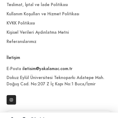
Teslimat, İptal ve İade Politikası
Soğan, maydanoz, domates
+
Kullanım Koşulları ve Hizmet Politikası
KVKK Politikası
3/4 Ekmek Arası Kuzu Tantuni
Kişisel Verileri Aydınlatma Metni
495,00₺
Referanslarımız
Kuzu eti, baharat
+
İletişim
Aslan Ayran (1 L.)
E-Posta
iletisim@yakalamac.com.tr
Dokuz Eylül Üniversitesi Teknoparkı Adatepe Mah.
95,00₺
Doğuş Cad. No:207 Z İç Kapı No:1 Buca/İzmir
Pet şişe
+
Sarıyer Cola (1 L.)
85,00₺