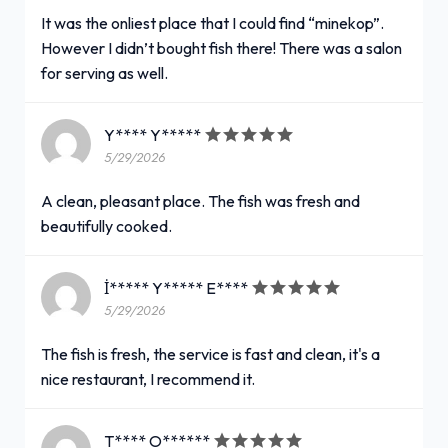
It was the onliest place that I could find “minekop”.
However I didn’t bought fish there! There was a salon
for serving as well.
Y**** Y*****
5/29/2026
A clean, pleasant place. The fish was fresh and
beautifully cooked.
İ***** Y***** E****
5/29/2026
The fish is fresh, the service is fast and clean, it's a
nice restaurant, I recommend it.
T**** O******