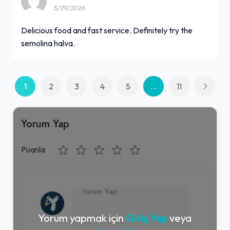
5/29/2026
Delicious food and fast service. Definitely try the
semolina halva.
1
2
3
4
5
...
11
Yorum Yap
Puanla
Yorum yapmak için
Giriş Yap
veya