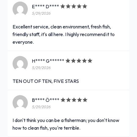
E**** D****
5/29/2026
Excellent service, clean environment, fresh fish,
friendly staff, it's all here. I highly recommend it to
everyone.
H**** G******
5/29/2026
TEN OUT OF TEN, FIVE STARS
B**** Ö****
5/29/2026
I don't think you can be a fisherman; you don't know
how to clean fish, you're terrible.