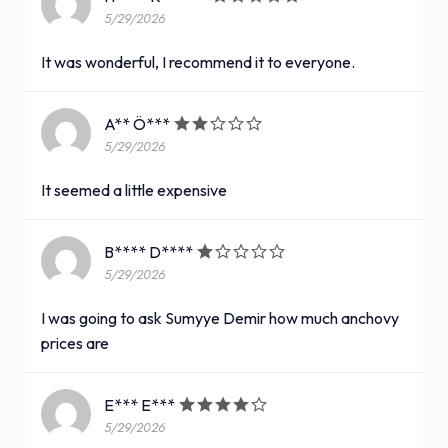
5/29/2026
It was wonderful, I recommend it to everyone.
A** Ö***
5/29/2026
It seemed a little expensive
B**** D****
5/29/2026
I was going to ask Sumyye Demir how much anchovy
prices are
E*** E***
5/29/2026