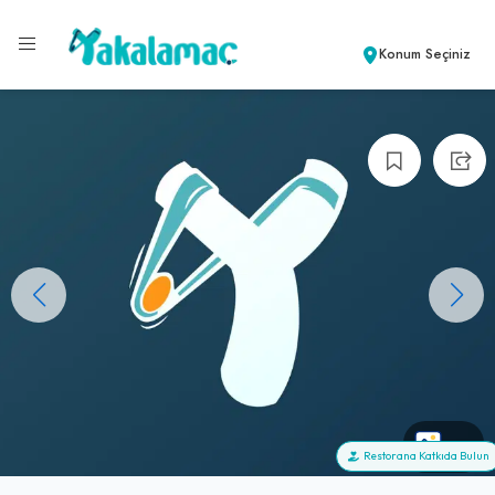
Konum Seçiniz
+0
Restorana Katkıda Bulun