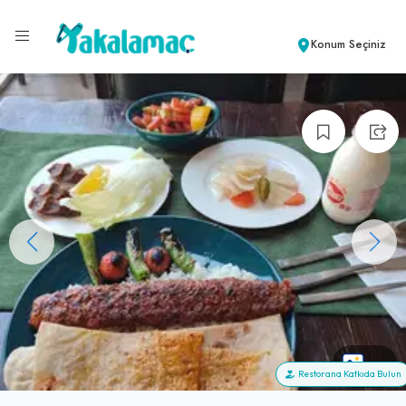
Konum Seçiniz
+5
Restorana Katkıda Bulun