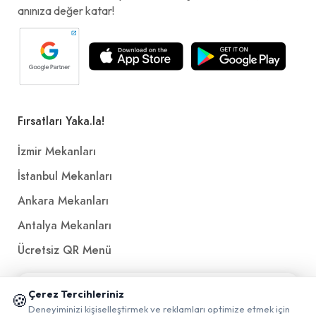
anınıza değer katar!
Fırsatları Yaka.la!
İzmir Mekanları
İstanbul Mekanları
Ankara Mekanları
Antalya Mekanları
Ücretsiz QR Menü
📱 Mobil uygulamamızı keşfedin!
Politikalar ve Şartlar
Çerez Tercihleriniz
🍪
✖
Deneyiminizi kişiselleştirmek ve reklamları optimize etmek için
0