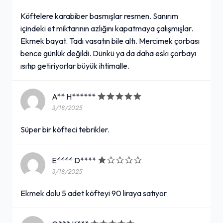
Köftelere karabiber basmışlar resmen. Sanırım
içindeki et miktarının azlığını kapatmaya çalışmışlar.
Ekmek bayat. Tadı vasatın bile altı. Mercimek çorbası
bence günlük değildi. Dünkü ya da daha eski çorbayı
ısıtıp getiriyorlar büyük ihtimalle.
A** H******
3/18/2025
Süper bir köfteci tebrikler.
E**** D****
3/18/2025
Ekmek dolu 5 adet köfteyi 90 liraya satıyor