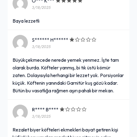
O*** K***
3/18/2025
Baya lezzetli
S****** H******
3/18/2025
Büyükçekmecede nerede yemek yenmez. İşte tam
olarak burda. Köfteler yanmış, bi tık üstü kömür
zaten. Dolayısıyla herhangi bir lezzet yok. Porsiyonlar
küçük. Köftenin yanındaki Garnitür kuş gözü kadar.
Bütün bu vasatlığa rağmen aşırı pahalı bir mekan.
R**** B****
3/18/2025
Rezalet biyer köfteleri ekmekleri bayat getiren kişi