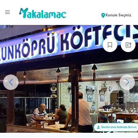
Konum Seçiniz
+3
Restorana Katkıda Bulun