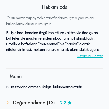
Hakkımızda
Bu metin yapay zeka tarafından müşteri yorumları
kullanılarak oluşturulmuştur.
Bu işletme, kendine özgü lezzeti ve kalitesiyle öne çıkan
köfteleriyle müşterilerinden sıkça tam not almaktadır.
Özellikle köftelerin "mükemmel" ve "harika" olarak
nitelendirilmesi, mekanın ana uzmanlık alanındaki başarısını
vurgulamaktadır. Misafirler, sunulan hizmetin ilgi alakası ve
Devamını Göster
personel yaklaşımlarını da takdir etmekte, genel
deneyimlerinin olumlu geçtiğini belirtmektedir. Aynı
zamanda, işletmenin temizliği ve uygun fiyat politikası da
Menü
müşteri memnuniyetini artıran önemli faktörler arasında
yer almaktadır. Köfte severler için şiddetle tavsiye edilen
Bu restorana ait menü bilgisi bulunmamaktadır.
bu mekan, lezzetli ve hesaplı bir yemek deneyimi sunmayı
hedeflemektedir.
Değerlendirme (13)
3.2