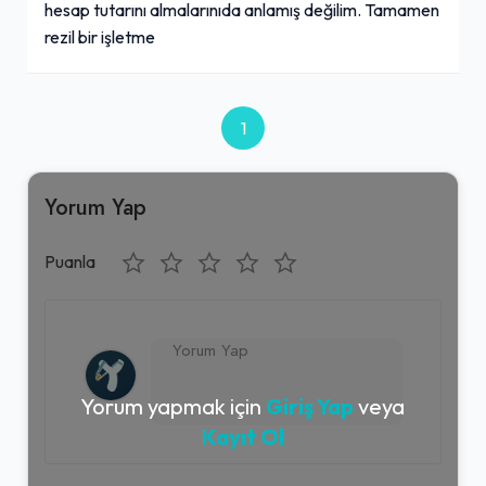
hesap tutarını almalarınıda anlamış değilim. Tamamen
rezil bir işletme
1
Yorum Yap
Puanla
Yorum yapmak için
Giriş Yap
veya
Kayıt Ol