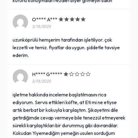
küfürlü konuşmaları rezalet biyer gitmeyin sakın
O**** A***
3/18/2025
uzunköprülü hemşerim tarafından işletiliyor. çok
lezzetli ve temiz. fiyatlar da uygun. şiddetle tavsiye
ederim.
H**** G*****
3/18/2025
işletme hakkında inceleme başlatılmasını rica
ediyorum. Servis ettikleri köfte, at Eti mi ne etiyse
artık berbat bir kokuyla karşılaştım. Şikayetimi dile
getirdiğimde cevap vermeye bile tenezzül etmeyerek
sürekli karşılaştıkları bir durummuş gibi davrandılar.
Kokudan Yiyemediğim yemeğin usulen sorduğum