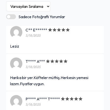
Sadece Fotoğraflı Yorumlar
C** E******
3/18/2025
Leziz
T**** A***
3/18/2025
Harika bir yer.Köfteler müthiş.Herkesin yemesi
lazım.Fiyatlar uygun.
P**** A**** T*****
3/18/2025