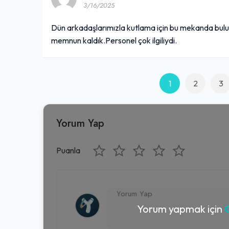
3/16/2025
Dün arkadaşlarımızla kutlama için bu mekanda bul
memnun kaldık.Personel çok ilgiliydi.
1
2
3
Yorum Yap
Puanla
Yorum yapmak için
G