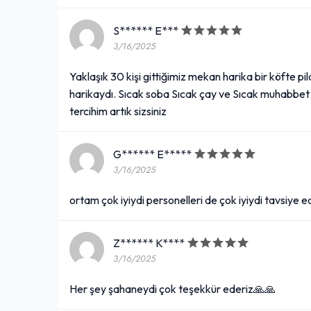
S****** E***
3/16/2025
Yaklaşık 30 kişi gittiğimiz mekan harika bir köfte pi
harikaydı. Sıcak soba Sıcak çay ve Sıcak muhabbet 
tercihim artık sizsiniz
G****** E*****
3/16/2025
ortam çok iyiydi personelleri de çok iyiydi tavsiye 
Z****** K****
3/16/2025
Her şey şahaneydi çok teşekkür ederiz🙏🙏