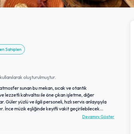
men Sahiplen
ullanılarak oluşturulmuştur.
 atmosfer sunan bu mekan, sıcak ve otantik
lezzetli kahvaltısı ile öne çıkan işletme, diğer
ler yüzlü ve ilgili personeli, hızlı servis anlayışıyla
 İnce müzik eşliğinde keyifli vakit geçirilebilecek
a kadar her türlü buluşma için idealdir. Sunduğu kaliteli
Devamını Göster
 not almakta ve sıklıkla tavsiye edilmektedir.