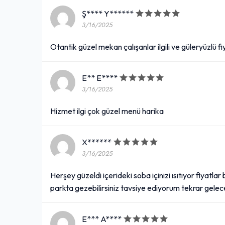
Ş**** Y******
3/16/2025
Otantik güzel mekan çalışanlar ilgili ve güleryüzlü 
E** E****
3/16/2025
Hizmet ilgi çok güzel menü harika
X******
3/16/2025
Herşey güzeldi içerideki soba içinizi ısıtıyor fiyatlar
parkta gezebilirsiniz tavsiye ediyorum tekrar gelec
E*** A****