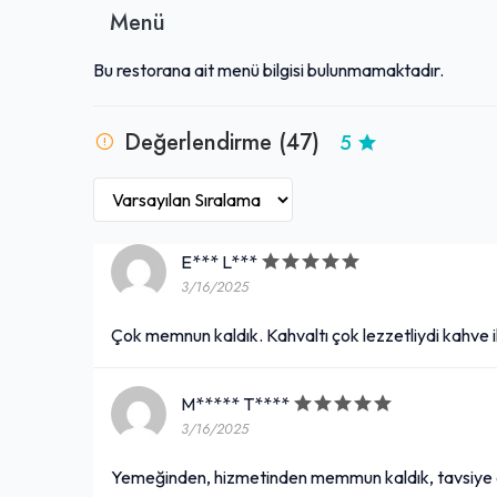
Menü
Bu restorana ait menü bilgisi bulunmamaktadır.
Değerlendirme (47)
5
E*** L***
3/16/2025
Çok memnun kaldık. Kahvaltı çok lezzetliydi kahve i
M***** T****
3/16/2025
Yemeğinden, hizmetinden memmun kaldık, tavsiye