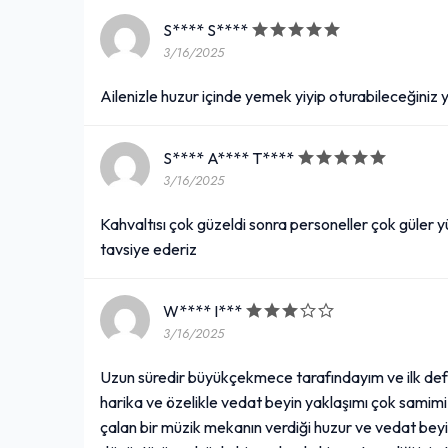
S**** S****
3/16/2025
Ailenizle huzur içinde yemek yiyip oturabileceğiniz 
S**** A**** T****
3/16/2025
Kahvaltısı çok güzeldi sonra personeller çok güler 
tavsiye ederiz
W**** I***
3/16/2025
Uzun süredir büyükçekmece tarafındayım ve ilk de
harika ve özelikle vedat beyin yaklaşımı çok samim
çalan bir müzik mekanın verdiği huzur ve vedat beyi