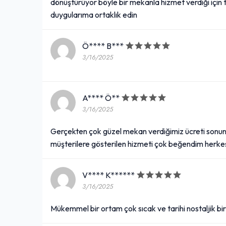
dönüştürüyor böyle bir mekanla hizmet verdiği için 
duygularıma ortaklık edin
Ö**** B***
3/16/2025
A**** Ö**
3/16/2025
Gerçekten çok güzel mekan verdiğimiz ücreti sonuna
müşterilere gösterilen hizmeti çok beğendim herke
V**** K******
3/16/2025
Mükemmel bir ortam çok sıcak ve tarihi nostaljik bi