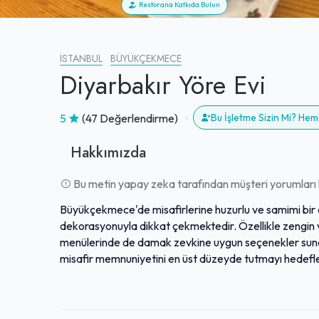
Restorana Katkıda Bulun
İSTANBUL
BÜYÜKÇEKMECE
Diyarbakır Yöre Evi
5
(47 Değerlendirme)
Bu İşletme Sizin Mi? He
Hakkımızda
Bu metin yapay zeka tarafından müşteri yorumları k
Büyükçekmece'de misafirlerine huzurlu ve samimi bir
dekorasyonuyla dikkat çekmektedir. Özellikle zengin ve 
menülerinde de damak zevkine uygun seçenekler sunar. Gü
misafir memnuniyetini en üst düzeyde tutmayı hedefler.
nostaljik ambiyansı, aile yemeklerinden özel kutlamalar
hizmet ve uygun fiyat dengesiyle ziyaretçilerinden tam