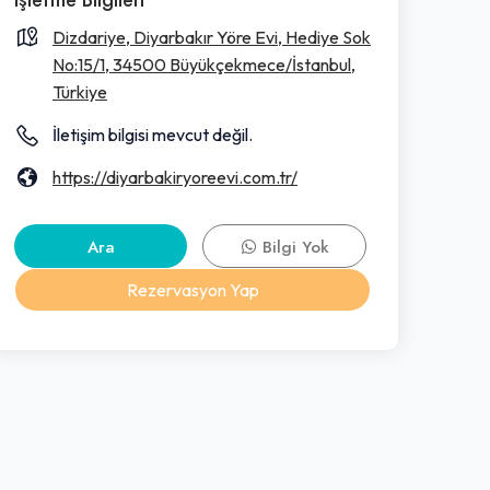
Dizdariye, Diyarbakır Yöre Evi, Hediye Sok
No:15/1, 34500 Büyükçekmece/İstanbul,
Türkiye
İletişim bilgisi mevcut değil.
https://diyarbakiryoreevi.com.tr/
Ara
Bilgi Yok
Rezervasyon Yap