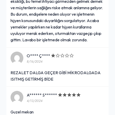
eksikliği, bu temel ihtiyacı görmezden gelmek demek
ve müşterilerin sağlığını riske atmak anlamına geliyor.
Bu durum, endişelere neden oluyor ve işletmenin
hijyen konusundaki duyarlılığını sorgulatıyor. Acaba
yemekler yapılırken ne kadar hijyen kurallarına
uyuluyor merak ederken, oturmaktan vazgeçip çıkıp
gittim. Lavabo bir işletmede olmak zorunda.
O**** Ç****
8/16/2024
REZALET DALGA GEÇER GİBİ MİKRODALGADA
ISITMIŞ GETİRMİŞ BİDE
A****** S******
4/13/2024
Guzel mekan