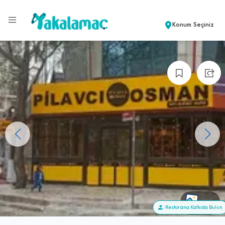
Konum Seçiniz
+14
Restorana Katkıda Bulun