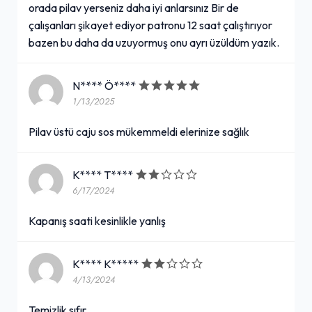
orada pilav yerseniz daha iyi anlarsınız Bir de
çalışanları şikayet ediyor patronu 12 saat çalıştırıyor
bazen bu daha da uzuyormuş onu ayrı üzüldüm yazık.
N**** Ö****
1/13/2025
Pilav üstü caju sos mükemmeldi elerinize sağlık
K**** T****
6/17/2024
Kapanış saati kesinlikle yanlış
K**** K*****
4/13/2024
Temizlik sıfır