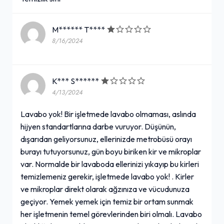
M****** T****
8/16/2024
K*** S******
4/13/2024
Lavabo yok! Bir işletmede lavabo olmaması, aslında
hijyen standartlarına darbe vuruyor. Düşünün,
dışarıdan geliyorsunuz, ellerinizde metrobüsü orayı
burayı tutuyorsunuz, gün boyu biriken kir ve mikroplar
var. Normalde bir lavaboda ellerinizi yıkayıp bu kirleri
temizlemeniz gerekir, işletmede lavabo yok! . Kirler
ve mikroplar direkt olarak ağzınıza ve vücudunuza
geçiyor. Yemek yemek için temiz bir ortam sunmak
her işletmenin temel görevlerinden biri olmalı. Lavabo