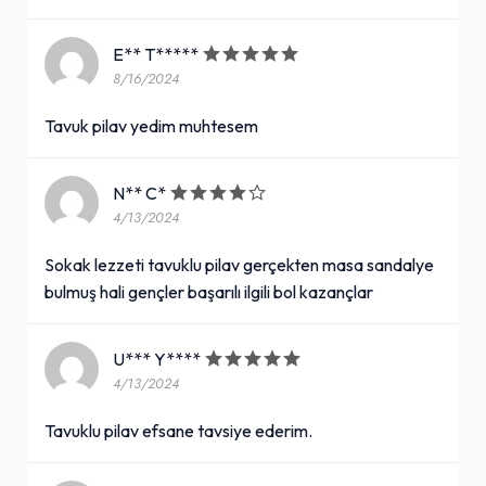
E** T*****
8/16/2024
Tavuk pilav yedim muhtesem
N** C*
4/13/2024
Sokak lezzeti tavuklu pilav gerçekten masa sandalye
bulmuş hali gençler başarılı ilgili bol kazançlar
U*** Y****
4/13/2024
Tavuklu pilav efsane tavsiye ederim.