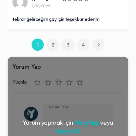
1/13/2025
tekrar geleceğim çay için teşekkür ederim
1
2
3
4
Yorum Yap
Puanla
Yorum yapmak için
Giriş Yap
veya
Kayıt Ol