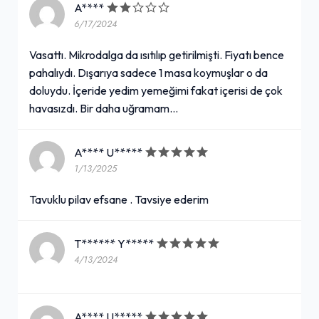
A****
6/17/2024
Vasattı. Mikrodalga da ısıtılıp getirilmişti. Fiyatı bence
pahalıydı. Dışarıya sadece 1 masa koymuşlar o da
doluydu. İçeride yedim yemeğimi fakat içerisi de çok
havasızdı. Bir daha uğramam…
A**** U*****
1/13/2025
Tavuklu pilav efsane . Tavsiye ederim
T****** Y*****
4/13/2024
A**** U*****