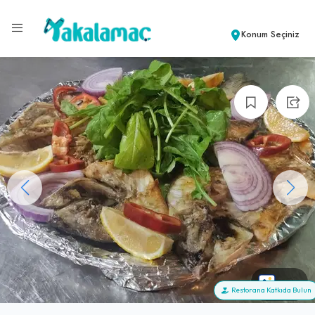
Konum Seçiniz
+65
Restorana Katkıda Bulun