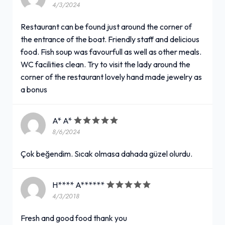
4/3/2024
Restaurant can be found just around the corner of
the entrance of the boat. Friendly staff and delicious
food. Fish soup was favourfull as well as other meals.
WC facilities clean. Try to visit the lady around the
corner of the restaurant lovely hand made jewelry as
a bonus
A* A*
8/6/2024
Çok beğendim. Sıcak olmasa dahada güzel olurdu.
H**** A******
4/3/2018
Fresh and good food thank you