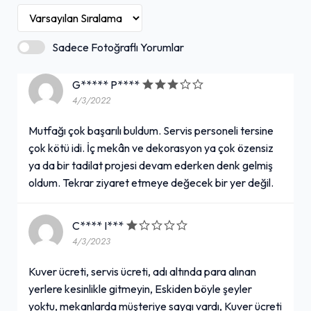
Sadece Fotoğraflı Yorumlar
G***** P****
4/3/2022
Mutfağı çok başarılı buldum. Servis personeli tersine
çok kötü idi. İç mekân ve dekorasyon ya çok özensiz
ya da bir tadilat projesi devam ederken denk gelmiş
oldum. Tekrar ziyaret etmeye değecek bir yer değil.
C**** I***
4/3/2023
Kuver ücreti, servis ücreti, adı altında para alınan
yerlere kesinlikle gitmeyin, Eskiden böyle şeyler
yoktu, mekanlarda müşteriye saygı vardı, Kuver ücreti