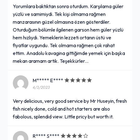
Yorumlara baktıktan sonra oturdum. Karşılama güler
yüzlü ve samimiydi. Tek kişi olmama rağmen
manzarasının güzel olmasına özen gösterdiler.
Oturduğum bölümle ilgilenen garson hem güler yüzlü
hem hızlıydı. Yemeklerin lezzeti ortanın üstü ve
fiyatlar uygundu. Tek olmama rağmen çok rahat
ettim. Anadolu kavagina gittiğimde yemek için başka
mekan aramam artik. Teşekkürler...
M***** E****
4/3/2023
Very delicious, very good service by Mr Huseyin, fresh
fish nicely done, cold and hot starters are also
fabolous, splendid view. Little pricy but worth it.
R**** S****