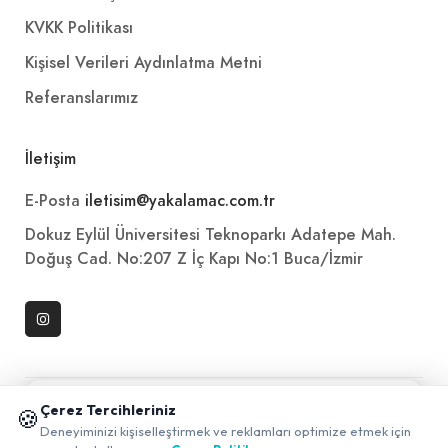
KVKK Politikası
Kişisel Verileri Aydınlatma Metni
Referanslarımız
İletişim
E-Posta
iletisim@yakalamac.com.tr
Dokuz Eylül Üniversitesi Teknoparkı Adatepe Mah.
Doğuş Cad. No:207 Z İç Kapı No:1 Buca/İzmir
📱 Mobil uygulamamızı keşfedin!
Çerez Tercihleriniz
🍪
✖
Deneyiminizi kişiselleştirmek ve reklamları optimize etmek için
0