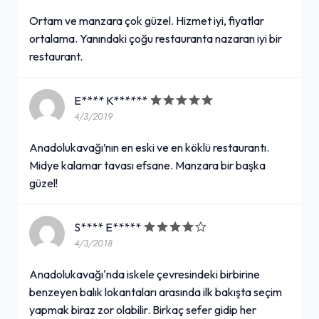
Ortam ve manzara çok güzel. Hizmet iyi, fiyatlar
ortalama. Yanındaki çoğu restauranta nazaran iyi bir
restaurant.
E**** K******
4/3/2019
Anadolukavağı’nın en eski ve en köklü restaurantı.
Midye kalamar tavası efsane. Manzara bir başka
güzel!
S**** E*****
4/3/2018
Anadolukavağı'nda iskele çevresindeki birbirine
benzeyen balık lokantaları arasında ilk bakışta seçim
yapmak biraz zor olabilir. Birkaç sefer gidip her