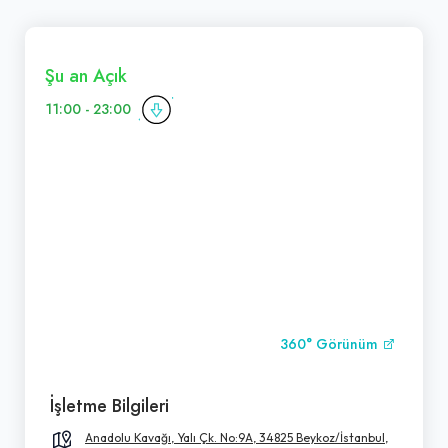
Şu an Açık
11:00 - 23:00
360° Görünüm
İşletme Bilgileri
Anadolu Kavağı, Yalı Çk. No:9A, 34825 Beykoz/İstanbul,