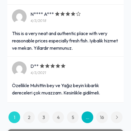
N**** A***
4/3/2018
This is a very neat and authentic place with very
reasonable prices especially fresh fish. Iyibalik hizmet
ve mekan. Yıllardır memnunuz.
D**
4/3/2021
Özellikle Muhittin bey ve Yağız beyin kibarlık
dereceleri çok muazzam. Kesinlikle gidilmeli.
1
2
3
4
5
...
16