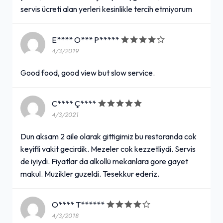
servis ücreti alan yerleri kesinlikle tercih etmiyorum
E**** O*** P*****
4/3/2019
Good food, good view but slow service.
C**** Ç****
4/3/2021
Dun aksam 2 aile olarak gittigimiz bu restoranda cok
keyifli vakit gecirdik. Mezeler cok kezzetliydi. Servis
de iyiydi. Fiyatlar da alkollü mekanlara gore gayet
makul. Muzikler guzeldi. Tesekkur ederiz.
O**** T******
4/3/2018