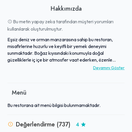
Hakkımızda
Bu metin yapay zeka tarafından müşteri yorumları
kullanılarak oluşturulmuştur.
Eşsiz deniz ve orman manzarasına sahip bu restoran,
misafirlerine huzurlu ve keyifli bir yemek deneyimi
sunmaktadır. Boğaz kıyısındaki konumuyla doğal
güzelliklerle iç içe bir atmosfer vaat ederken, özenle
seçilmiş taptaze balıklarıyla ön plana çıkmaktadır. Lezzetli
Devamını Göster
deniz ürünlerinin yanı sıra, geleneksel ve özgün mezeleri,
sıcak başlangıçları ve yemek sonrası sunulan özel tatlıları
menüsünün beğenilen parçalarıdır. Misafirperver personeli
Menü
ve samimi hizmet anlayışıyla dikkat çeken işletme, genel
olarak makul fiyatlandırma politikasıyla da tercih sebebi
Bu restorana ait menü bilgisi bulunmamaktadır.
olmaktadır. Hem yerel halktan hem de şehir dışından
gelenler için, ailece rahatlıkla yemek yenebilecek değerli
bir adrestir.
Değerlendirme (737)
4