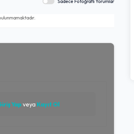
Sadece Fotoğraflı Yorumlar
bulunmamaktadır.
iriş Yap
veya
Kayıt Ol