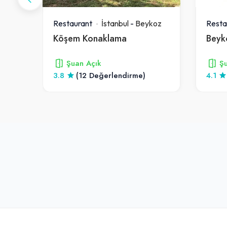
koz
Restaurant
İstanbul
-
Beykoz
Resta
Köşem Konaklama
Beyk
Şuan Açık
Şu
3.8
(12 Değerlendirme)
4.1