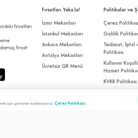
Fırsatları Yaka.la!
Politikalar ve Ş
İzmir Mekanları
Çerez Politikas
zdeki fırsatları
İstanbul Mekanları
Gizlilik Politika
ödeme
Ankara Mekanları
Teslimat, İptal
alamaç fırsat
Politikası
Antalya Mekanları
Kullanım Koşull
Ücretsiz QR Menü
Hizmet Politika
KVKK Politikası
Kişisel Verileri
Aydınlatma Met
mek için çerezler kullanıyoruz.
Çerez Politikası
Referanslarımı