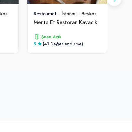
koz
Restaurant
İstanbul
-
Beykoz
Rest
Menta Et Restoran Kavacık
Şuan Açık
)
5
(41 Değerlendirme)
4.6