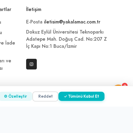
artlar
İletişim
E-Posta
iletisim@yakalamac.com.tr
ı
Dokuz Eylül Üniversitesi Teknoparkı
sı
Adatepe Mah. Doğuş Cad. No:207 Z
 ve İade
İç Kapı No:1 Buca/İzmir
arı ve
sı
0
ni
⚙ Özelleştir
Reddet
✓ Tümünü Kabul Et
z