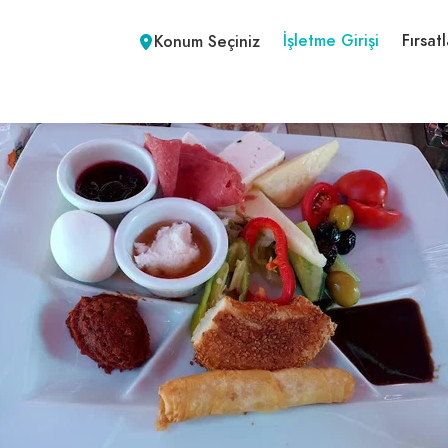
İşletme Girişi
Fırsatl
Konum Seçiniz