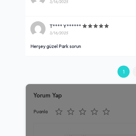
3/16/2025
T**** Y******
3/16/2025
Herşey güzel Park sorun
1
Yorum Yap
Puanla