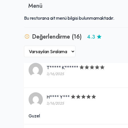
Menü
Bu restorana ait menü bilgisi bulunmamaktadır.
Değerlendirme (16)
4.3
T***** K******
3/16/2025
H**** Y***
3/16/2025
Guzel