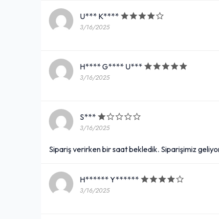
U*** K****
3/16/2025
H**** G**** U***
3/16/2025
S***
3/16/2025
Sipariş verirken bir saat bekledik. Siparişimiz geliy
H****** Y******
3/16/2025