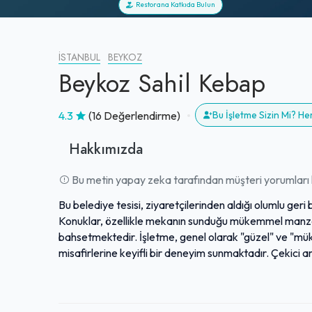
Restorana Katkıda Bulun
İSTANBUL
BEYKOZ
Beykoz Sahil Kebap
4.3
(16 Değerlendirme)
Bu İşletme Sizin Mi? H
Hakkımızda
Bu metin yapay zeka tarafından müşteri yorumları k
Bu belediye tesisi, ziyaretçilerinden aldığı olumlu geri
Konuklar, özellikle mekanın sunduğu mükemmel manza
bahsetmektedir. İşletme, genel olarak "güzel" ve "m
misafirlerine keyifli bir deneyim sunmaktadır. Çekici a
mekanlarından biri haline gelmiştir. Ziyaretçilerine 
lezzetler sunarak, unutulmaz anlar yaşatmayı hedefl