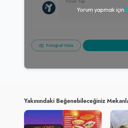
Yorum yapmak için
G
Fotoğraf Yükle
Yakınındaki Beğenebileceğiniz Mekanl