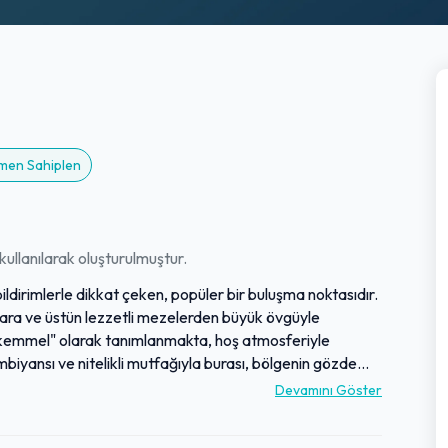
emen Sahiplen
ullanılarak oluşturulmuştur.
 bildirimlerle dikkat çeken, popüler bir buluşma noktasıdır.
ra ve üstün lezzetli mezelerden büyük övgüyle
ükemmel" olarak tanımlanmakta, hoş atmosferiyle
mbiyansı ve nitelikli mutfağıyla burası, bölgenin gözde
hem görsel bir şölen hem de damak zevkine hitap eden
Devamını Göster
emektedir.