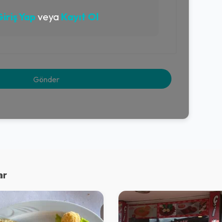
iriş Yap
veya
Kayıt Ol
ar