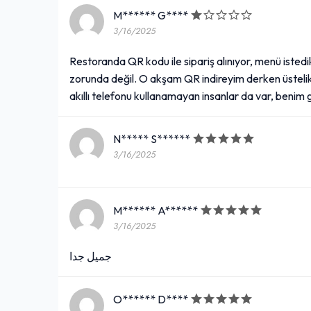
M****** G****
3/16/2025
Restoranda QR kodu ile sipariş alınıyor, menü istedi
zorunda değil. O akşam QR indireyim derken üsteli
akıllı telefonu kullanamayan insanlar da var, benim 
N***** S******
3/16/2025
M****** A******
3/16/2025
جميل جدا
O****** D****