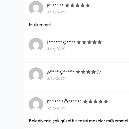
P******
3/16/2025
Mükemmel
İ****** Ç****
3/16/2025
A**** Ç*****
3/16/2025
F****** Ö******
3/16/2025
Belediyenin çok güzel bir tesisi mezeler mükemme