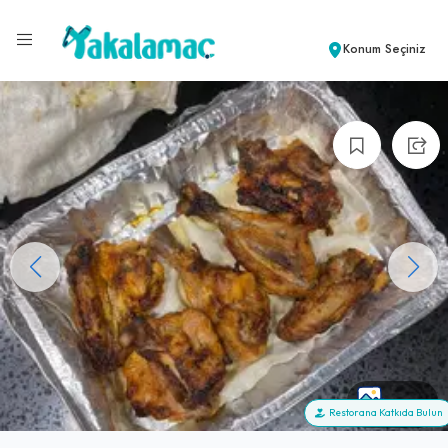
Konum Seçiniz
+100
Restorana Katkıda Bulun