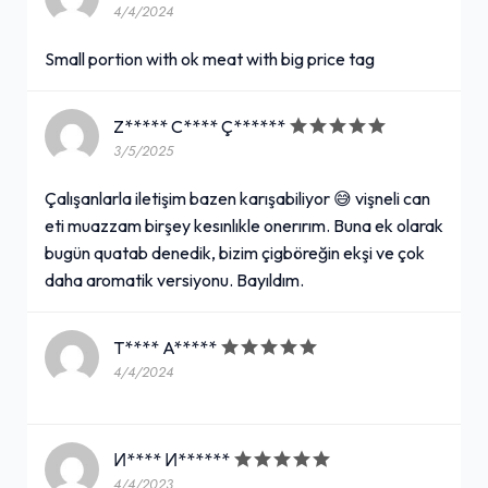
4/4/2024
Small portion with ok meat with big price tag
Z***** C**** Ç******
3/5/2025
Çalışanlarla iletişim bazen karışabiliyor 😅 vişneli can
eti muazzam birşey kesınlıkle onerırım. Buna ek olarak
bugün quatab denedik, bizim çigböreğin ekşi ve çok
daha aromatik versiyonu. Bayıldım.
T**** A*****
4/4/2024
И**** И******
4/4/2023