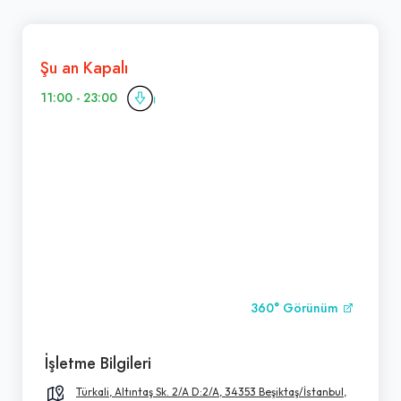
Şu an Kapalı
11:00 - 23:00
360° Görünüm
İşletme Bilgileri
Türkali, Altıntaş Sk. 2/A D:2/A, 34353 Beşiktaş/İstanbul,