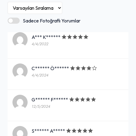
Sadece Fotoğraflı Yorumlar
A*** K******
4/4/2022
C****** Ö******
4/4/2024
G****** F******
12/5/2024
S****** A*****