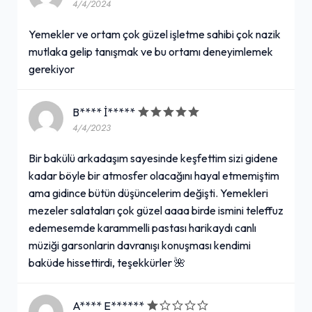
4/4/2024
Yemekler ve ortam çok güzel işletme sahibi çok nazik
mutlaka gelip tanışmak ve bu ortamı deneyimlemek
gerekiyor
B**** İ*****
4/4/2023
Bir bakülü arkadaşım sayesinde keşfettim sizi gidene
kadar böyle bir atmosfer olacağını hayal etmemiştim
ama gidince bütün düşüncelerim değişti. Yemekleri
mezeler salataları çok güzel aaaa birde ismini teleffuz
edemesemde karammelli pastası harikaydı canlı
müziği garsonlarin davranışı konuşması kendimi
baküde hissettirdi, teşekkürler 🌺
A**** E******