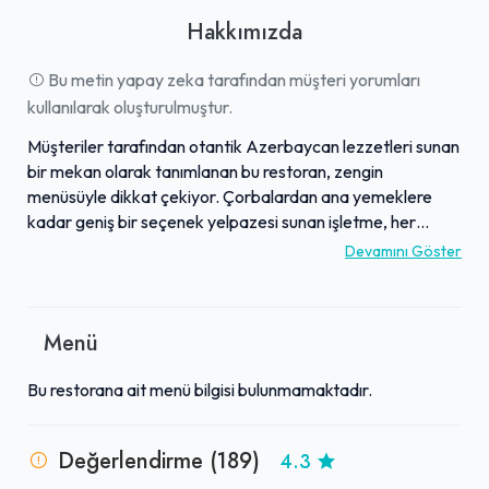
Hakkımızda
Bu metin yapay zeka tarafından müşteri yorumları
kullanılarak oluşturulmuştur.
Müşteriler tarafından otantik Azerbaycan lezzetleri sunan
bir mekan olarak tanımlanan bu restoran, zengin
menüsüyle dikkat çekiyor. Çorbalardan ana yemeklere
kadar geniş bir seçenek yelpazesi sunan işletme, her
yemeğin lezzeti ve kalitesiyle beğeni topluyor. Özellikle ev
Devamını Göster
yapımı şarapları, baklavası, medovik pastası ve mimoza
salatası gibi özel lezzetleri müşteriler tarafından sıkça
tavsiye ediliyor. Samimi atmosferi, güler yüzlü ve
Menü
misafirperver çalışanlarıyla konuklarına sıcak bir deneyim
sunan işletme, hızlı servis deneyimiyle de öne çıkıyor. Her
Bu restorana ait menü bilgisi bulunmamaktadır.
şeyin kaliteli bulunması ve sunulan deneyimin değeri, burayı
otantik Azerbaycan mutfağını arayanlar için cazip bir
durak haline getiriyor.
Değerlendirme (189)
4.3