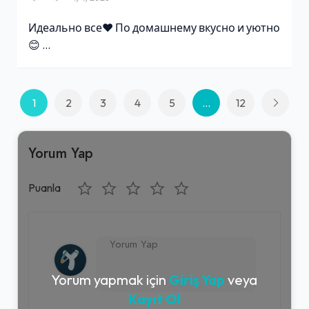
Идеально все❤ По домашнему вкусно и уютно
😊 …
1
2
3
4
5
...
12
Yorum Yap
Puanla
Yorum yapmak için
Giriş Yap
veya
Kayıt Ol