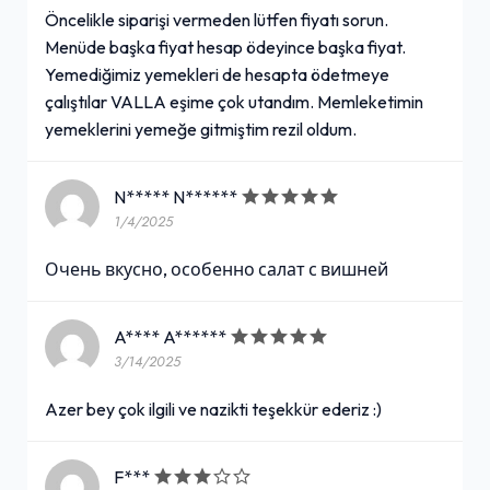
Öncelikle siparişi vermeden lütfen fiyatı sorun.
Menüde başka fiyat hesap ödeyince başka fiyat.
Yemediğimiz yemekleri de hesapta ödetmeye
çalıştılar VALLA eşime çok utandım. Memleketimin
yemeklerini yemeğe gitmiştim rezil oldum.
N***** N******
1/4/2025
Очень вкусно, особенно салат с вишней
A**** A******
3/14/2025
Azer bey çok ilgili ve nazikti teşekkür ederiz :)
F***