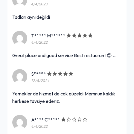
4/4/2023
Tadları aynı değildi
T***** M******
4/4/2022
Great place and good service Best restaurant 😍 …
S*****
12/5/2024
Yemekler de hizmet de cok güzeldi.Memnun kaldık
herkese tavsiye ederiz.
A**** C*****
4/4/2022