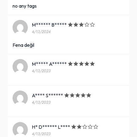
no any tags
M****** B*****
4/13/2024
Fena değil
M***** A******
4/13/2023
A**** S******
4/13/2023
H* D****** L****
4/13/2023