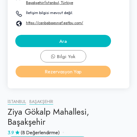
Başakşehir/İstanbul, Türkiye
İletişim bilgisi mevcut değil.
https://canbabaesnaf.eatbu.com/
Ara
Bilgi Yok
Rezervasyon Yap
İSTANBUL
BAŞAKŞEHIR
Ziya Gökalp Mahallesi,
Başakşehir
3.9
(8 Değerlendirme)