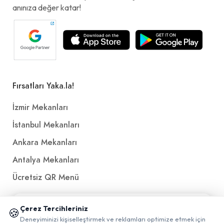
anınıza değer katar!
Fırsatları Yaka.la!
İzmir Mekanları
İstanbul Mekanları
Ankara Mekanları
Antalya Mekanları
Ücretsiz QR Menü
📱 Mobil uygulamamızı keşfedin!
Politikalar ve Şartlar
Çerez Tercihleriniz
🍪
✖
Deneyiminizi kişiselleştirmek ve reklamları optimize etmek için
0