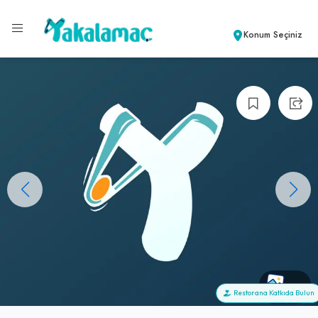
Konum Seçiniz
+0
Restorana Katkıda Bulun