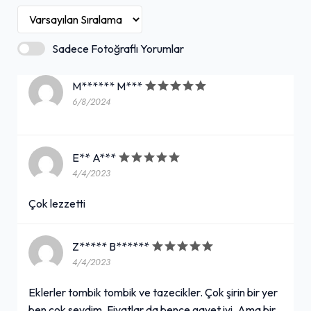
Sadece Fotoğraflı Yorumlar
M****** M***
6/8/2024
E** A***
4/4/2023
Çok lezzetti
Z***** B******
4/4/2023
Eklerler tombik tombik ve tazecikler. Çok şirin bir yer
ben çok sevdim. Fiyatlar da bence gayet iyi. Ama bir