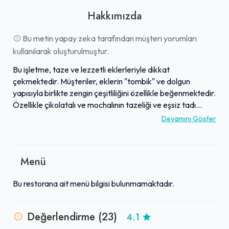
Hakkımızda
Bu metin yapay zeka tarafından müşteri yorumları
kullanılarak oluşturulmuştur.
Bu işletme, taze ve lezzetli eklerleriyle dikkat
çekmektedir. Müşteriler, eklerin "tombik" ve dolgun
yapısıyla birlikte zengin çeşitliliğini özellikle beğenmektedir.
Özellikle çikolatalı ve mochalının tazeliği ve eşsiz tadı
sıklıkla övgü toplamaktadır. Samimi ve ilgili çalışan kadrosu,
Devamını Göster
özellikle şube sahibinin müşteri memnuniyetine verdiği
önemle, burayı keyifli bir alışveriş noktası haline
getirmektedir. Kaliteli ürünleri ve şirin atmosferiyle öne
Menü
çıkan mekan, tatlı severler için cazip bir durak olarak
tanımlanmaktadır.
Bu restorana ait menü bilgisi bulunmamaktadır.
Değerlendirme (23)
4.1