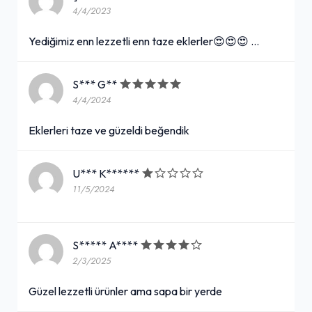
4/4/2023
Yediğimiz enn lezzetli enn taze eklerler😍😍😍 …
S*** G**
4/4/2024
Eklerleri taze ve güzeldi beğendik
U*** K******
11/5/2024
S***** A****
2/3/2025
Güzel lezzetli ürünler ama sapa bir yerde