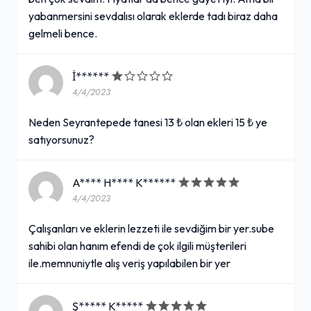
yabanmersini sevdalısı olarak eklerde tadı biraz daha
gelmeli bence.
İ******
4/4/2023
Neden Seyrantepede tanesi 13 ₺ olan ekleri 15 ₺ ye
satıyorsunuz?
A**** H**** K******
4/4/2023
Çalışanları ve eklerin lezzeti ile sevdiğim bir yer.sube
sahibi olan hanım efendi de çok ilgili müşterileri
ile.memnuniytle alış veriş yapılabilen bir yer
Ş***** K*****