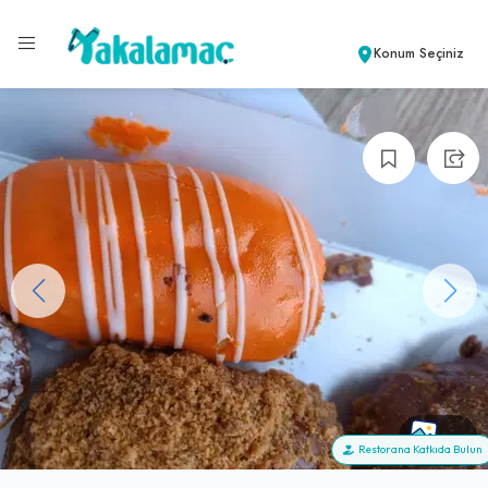
Konum Seçiniz
+7
Restorana Katkıda Bulun