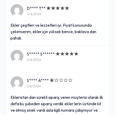
D**** T**
4/4/2024
Ekler çeşitleri ve lezzetleri iyi. Fiyat konusunda
çekimserim, ekler için yüksek bence, baklava dan
pahalı.
S***** S******
4/4/2024
S**** A****
7/8/2024
Ekleristan dan sürekli sipariş veren müşterisi olarak ilk
defa bu şubeden sipariş verdik ekler lerin üstünde kıl
ve ölmüş sinek vardı asla ilgili numara çalışmıyor ve