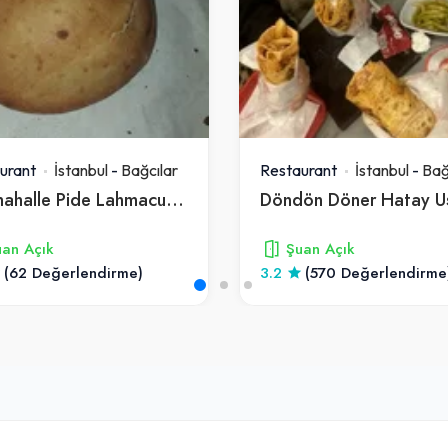
urant
İstanbul
-
Bağcılar
Restaurant
İstanbul
-
Bağ
Yenimahalle Pide Lahmacun Salonu Lavaş Ve Tirnakli Pide
an Açık
Şuan Açık
(62 Değerlendirme)
3.2
(570 Değerlendirme