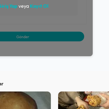
iriş Yap
veya
Kayıt Ol
ar