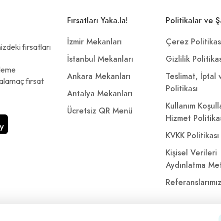
Fırsatları Yaka.la!
Politikalar ve Ş
İzmir Mekanları
Çerez Politikas
zdeki fırsatları
İstanbul Mekanları
Gizlilik Politika
ödeme
Ankara Mekanları
Teslimat, İptal
alamaç fırsat
Politikası
Antalya Mekanları
Kullanım Koşull
Ücretsiz QR Menü
Hizmet Politika
KVKK Politikası
Kişisel Verileri
Aydınlatma Met
Referanslarımı