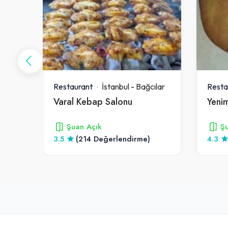
ılar
Restaurant
İstanbul
-
Bağcılar
Resta
Varal Kebap Salonu
Şuan Açık
Şu
3.5
(214 Değerlendirme)
4.3