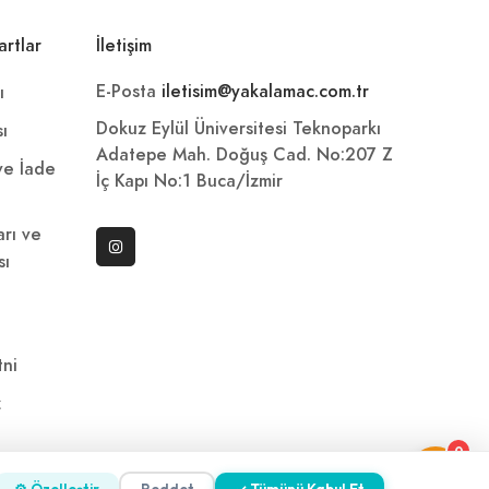
artlar
İletişim
E-Posta
iletisim@yakalamac.com.tr
ı
Dokuz Eylül Üniversitesi Teknoparkı
sı
Adatepe Mah. Doğuş Cad. No:207 Z
 ve İade
İç Kapı No:1 Buca/İzmir
arı ve
sı
ni
z
0