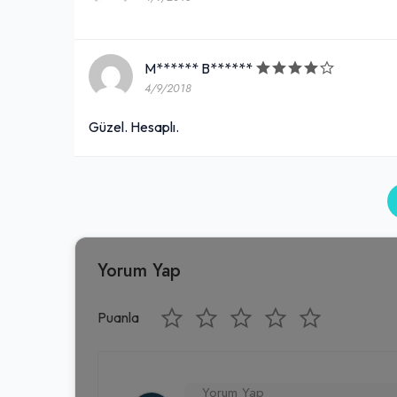
M****** B******
4/9/2018
Güzel. Hesaplı.
Yorum Yap
Puanla