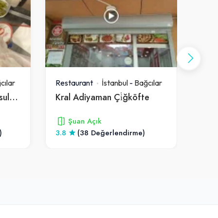
cılar
Restaurant
İstanbul
-
Bağcılar
Rest
Döndön Döner Hatay Usulü Bağcılar
Kral Adiyaman Çi̇ğköfte
Caf
Şuan Açık
)
3.8
(38 Değerlendirme)
4.5