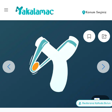
Konum Seçiniz
+0
Restorana Katkıda Bulun