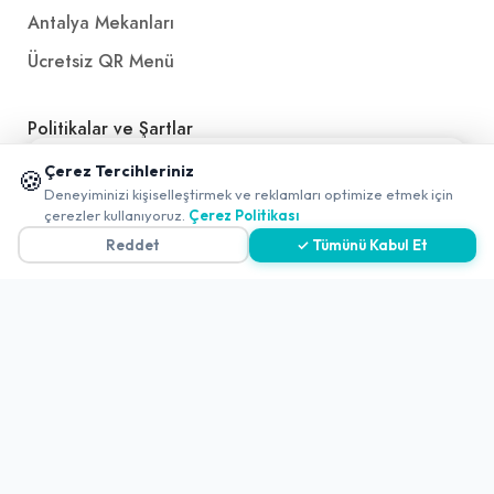
Antalya Mekanları
Ücretsiz QR Menü
Politikalar ve Şartlar
📱 Mobil uygulamamızı keşfedin!
Çerez Tercihleriniz
Çerez Politikası
🍪
✖
Deneyiminizi kişiselleştirmek ve reklamları optimize etmek için
0
Gizlilik Politikası
çerezler kullanıyoruz.
Çerez Politikası
Reddet
✓ Tümünü Kabul Et
Teslimat, İptal ve İade Politikası
Kullanım Koşulları ve Hizmet Politikası
KVKK Politikası
Kişisel Verileri Aydınlatma Metni
Referanslarımız
İletişim