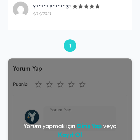
Y***** P***** 3*
4/14/2021
1
Yorum Yap
Puanla
Yorum yapmak için
Giriş Yap
veya
Kayıt Ol