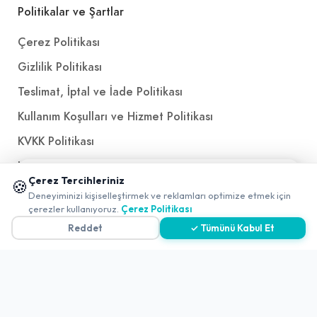
Politikalar ve Şartlar
Çerez Politikası
Gizlilik Politikası
Teslimat, İptal ve İade Politikası
Kullanım Koşulları ve Hizmet Politikası
KVKK Politikası
Kişisel Verileri Aydınlatma Metni
📱 Mobil uygulamamızı keşfedin!
Çerez Tercihleriniz
🍪
Referanslarımız
✖
Deneyiminizi kişiselleştirmek ve reklamları optimize etmek için
0
çerezler kullanıyoruz.
Çerez Politikası
Reddet
✓ Tümünü Kabul Et
İletişim
E-Posta
iletisim@yakalamac.com.tr
Dokuz Eylül Üniversitesi Teknoparkı Adatepe Mah.
Doğuş Cad. No:207 Z İç Kapı No:1 Buca/İzmir