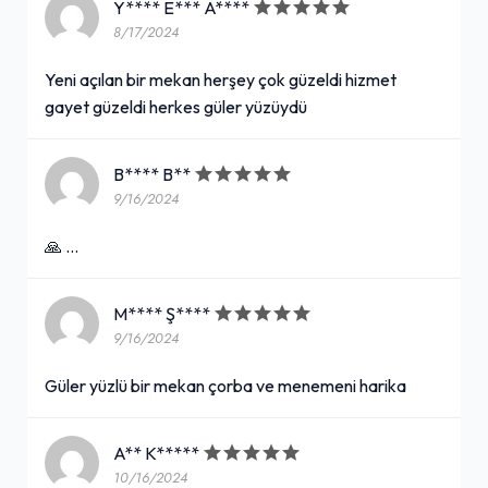
Y**** E*** A****
8/17/2024
Yeni açılan bir mekan herşey çok güzeldi hizmet
gayet güzeldi herkes güler yüzüydü
B**** B**
9/16/2024
🙏 …
M**** Ş****
9/16/2024
Güler yüzlü bir mekan çorba ve menemeni harika
A** K*****
10/16/2024