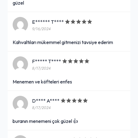
güzel
E****** T****
9/16/2024
Kahvaltıları mükemmel gitmenizi tavsiye ederim
F***** T****
8/17/2024
Menemen ve köfteleri enfes
D**** A****
8/17/2024
buranın menemeni çok güzel 👍