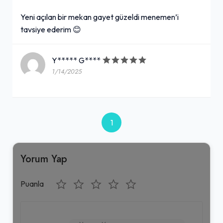
Yeni açılan bir mekan gayet güzeldi menemen’i
tavsiye ederim 😊
Y***** G****
1/14/2025
1
Yorum Yap
Puanla