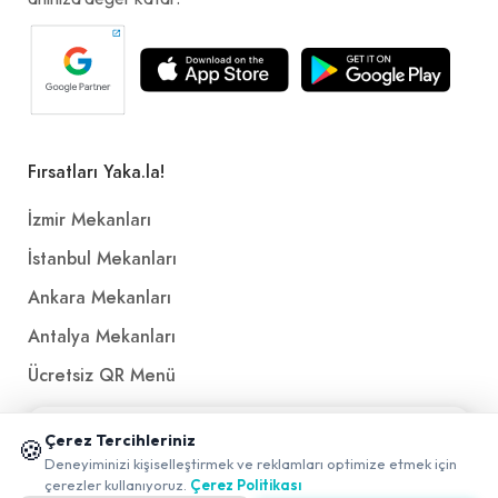
Fırsatları Yaka.la!
İzmir Mekanları
İstanbul Mekanları
Ankara Mekanları
Antalya Mekanları
Ücretsiz QR Menü
📱 Mobil uygulamamızı keşfedin!
Çerez Tercihleriniz
Politikalar ve Şartlar
🍪
✖
Deneyiminizi kişiselleştirmek ve reklamları optimize etmek için
0
çerezler kullanıyoruz.
Çerez Politikası
Çerez Politikası