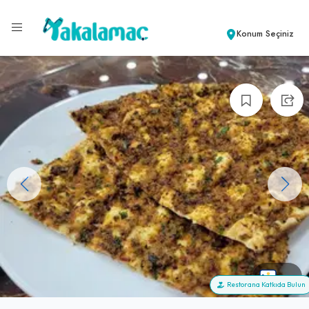
Konum Seçiniz
+6
Restorana Katkıda Bulun