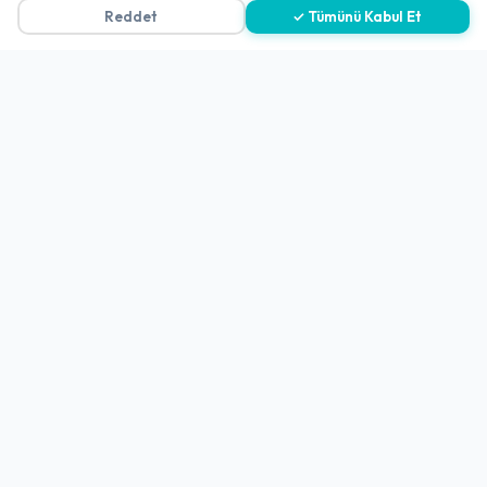
Reddet
✓ Tümünü Kabul Et
Gizlilik Politikası
Teslimat, İptal ve İade Politikası
Kullanım Koşulları ve Hizmet Politikası
KVKK Politikası
Kişisel Verileri Aydınlatma Metni
Referanslarımız
İletişim
E-Posta
iletisim@yakalamac.com.tr
Dokuz Eylül Üniversitesi Teknoparkı Adatepe Mah.
Doğuş Cad. No:207 Z İç Kapı No:1 Buca/İzmir