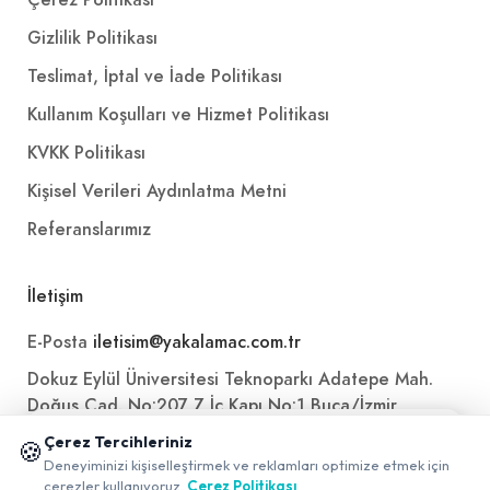
Çerez Politikası
Gizlilik Politikası
Teslimat, İptal ve İade Politikası
Kullanım Koşulları ve Hizmet Politikası
KVKK Politikası
Kişisel Verileri Aydınlatma Metni
Referanslarımız
İletişim
E-Posta
iletisim@yakalamac.com.tr
Dokuz Eylül Üniversitesi Teknoparkı Adatepe Mah.
Doğuş Cad. No:207 Z İç Kapı No:1 Buca/İzmir
📱 Mobil uygulamamızı keşfedin!
Çerez Tercihleriniz
🍪
✖
Deneyiminizi kişiselleştirmek ve reklamları optimize etmek için
0
çerezler kullanıyoruz.
Çerez Politikası