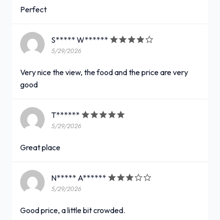
Perfect
S***** W******
5/29/2026
Very nice the view, the food and the price are very
good
T******
5/29/2026
Great place
N***** A******
5/29/2026
Good price, a little bit crowded.