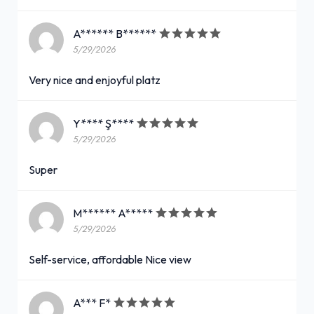
A****** B******
5/29/2026
Very nice and enjoyful platz
Y**** Ş****
5/29/2026
Super
M****** A*****
5/29/2026
Self-service, affordable Nice view
A*** F*