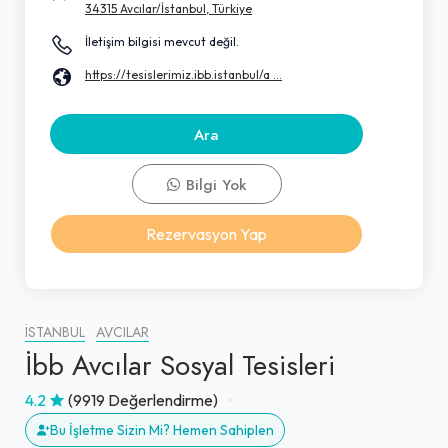
34315 Avcılar/İstanbul, Türkiye
İletişim bilgisi mevcut değil.
https://tesislerimiz.ibb.istanbul/a ...
Ara
Bilgi Yok
Rezervasyon Yap
İSTANBUL
AVCILAR
İbb Avcılar Sosyal Tesisleri
4.2
(9919 Değerlendirme)
Bu İşletme Sizin Mi? Hemen Sahiplen