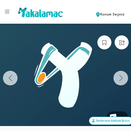
Konum Seçiniz
+0
Restorana Katkıda Bulun