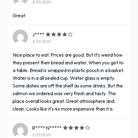
5/29/2026
Great
J****
5/29/2026
Nice place to eat. Prices are good. But it's weird how
they present their bread and water. When you get to
a table. Bread is wrapped in plastic pouch in a basket.
Water is in a all sealed cup. Water glass is empty.
Some dishes are off the shelf as some drinks. But the
salmon we ordered was very fresh and tasty. The
place overall looks great. Great atmosphere and
clean. Looks like it's 4x more expensive than it is.
R**** N*****
5/29/2026