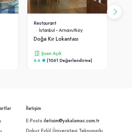
Restaurant
Rest
İstanbul
-
Arnavutköy
İs
Doğa Kır Lokantası
Şuan Açık
4.4
(1061 Değerlendirme)
3
artlar
İletişim
E-Posta
iletisim@yakalamac.com.tr
ı
Dokuz Eylül Üniversitesi Teknoparkı
sı