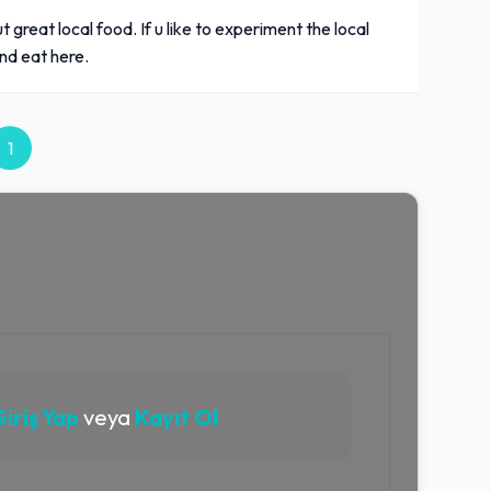
 great local food. If u like to experiment the local
nd eat here.
1
iriş Yap
veya
Kayıt Ol