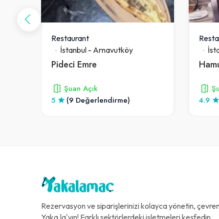
Restaurant
Resta
İstanbul
-
Arnavutköy
İst
Meşhur Kilis Kebabçısı Murat Ustanın Yeri
Pideci Emre
Şuan Açık
Şu
5
(9 Değerlendirme)
4.9
Rezervasyon ve siparişlerinizi kolayca yönetin, çevreni
Yaka.la'yın! Farklı sektörlerdeki işletmeleri keşfedin,