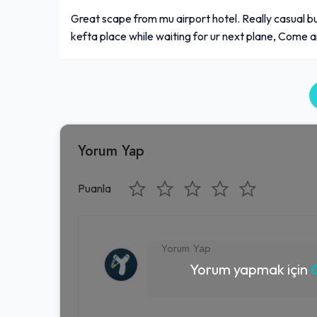
Great scape from mu airport hotel. Really casual but
kefta place while waiting for ur next plane, Come a
Yorum Yap
Puanla
Yorum yapmak için
G