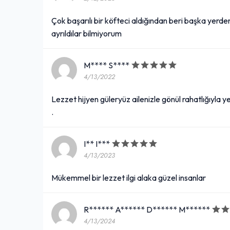
Çok başarılı bir köfteci aldığından beri başka yer
ayrıldılar bilmiyorum
M**** S****
4/13/2022
Lezzet hijyen güleryüz ailenizle gönül rahatlığıyla
.
I** I***
4/13/2023
Mükemmel bir lezzet ilgi alaka güzel insanlar
R****** A****** D****** M******
4/13/2024