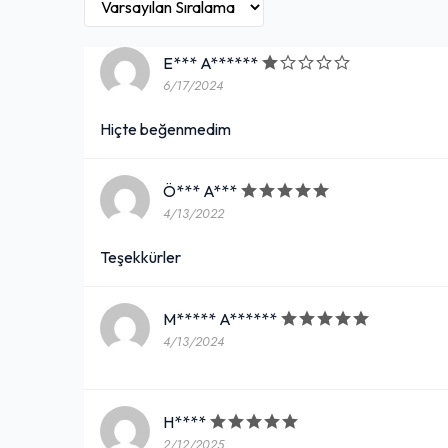
E*** A******
6/17/2024
Hiçte beğenmedim
Ö*** A***
4/13/2022
Teşekkürler
M***** A******
4/13/2024
H****
2/12/2025