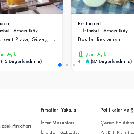
urant
Restaurant
anbul
-
Arnavutköy
İstanbul
-
Arnavutköy
Hamurkent Pizza, Güveç, Pide, Börek
Dostlar Restaurant
an Açık
Şuan Açık
(15 Değerlendirme)
4.1
(87 Değerlendirme)
Fırsatları Yaka.la!
Politikalar ve Ş
İzmir Mekanları
Çerez Politikas
zdeki fırsatları
İstanbul Mekanları
Gizlilik Politika