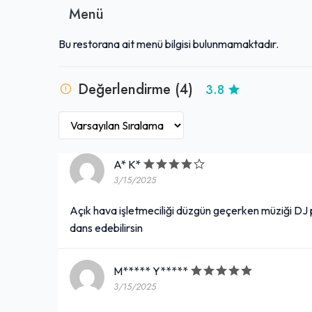
Menü
Bu restorana ait menü bilgisi bulunmamaktadır.
Değerlendirme (4)
3.8
A* K*
3/15/2025
Açık hava işletmeciliği düzgün geçerken müziği DJ
dans edebilirsin
M***** Y*****
3/15/2025