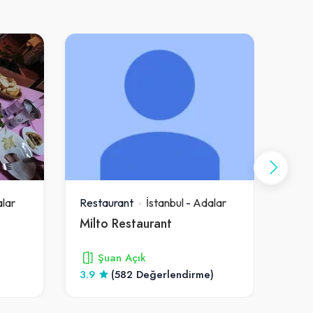
lar
Restaurant
İstanbul
-
Adalar
Rest
Milto Restaurant
Büy
Şuan Açık
)
3.9
(582 Değerlendirme)
5