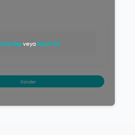
iriş Yap
veya
Kayıt Ol