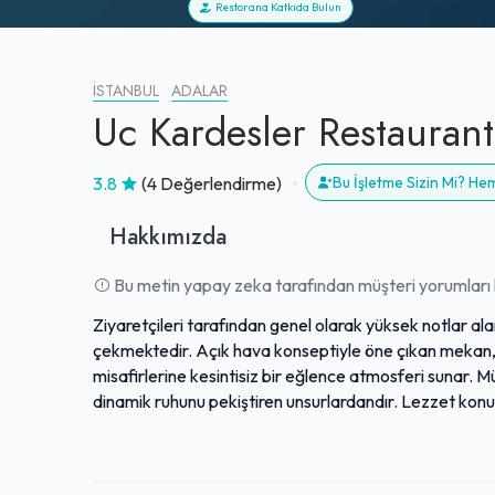
Restorana Katkıda Bulun
İSTANBUL
ADALAR
Uc Kardesler Restaurant
3.8
(4 Değerlendirme)
Bu İşletme Sizin Mi? H
Hakkımızda
Bu metin yapay zeka tarafından müşteri yorumları k
Ziyaretçileri tarafından genel olarak yüksek notlar ala
çekmektedir. Açık hava konseptiyle öne çıkan mekan, ö
misafirlerine kesintisiz bir eğlence atmosferi sunar.
dinamik ruhunu pekiştiren unsurlardandır. Lezzet konu
sunumları, fiyat-performans dengesiyle de takdir topla
adayı ziyaret edenler için sıkça tercih edilen ve tekra