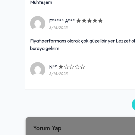
Muhteşem
F***** A***
3/15/2025
Fiyat performans olarak çok güzel bir yer Lezzet o
buraya gelirim
N**
3/15/2025
Yorum Yap