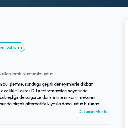
emen Sahiplen
ullanılarak oluşturulmuştur.
n bu işletme, sunduğu çeşitli deneyimlerle dikkat
zellikle kaliteli DJ performansları sayesinde
 Müzik eşliğinde özgürce dans etme imkanı, mekanın
sunda birçok alternatife kıyasla daha üstün bulunan
maktadır. Bu nitelikleri sayesinde, işletme özellikle
Devamını Göster
r gelme isteği uyandıran bir cazibe merkezi olmuştur.