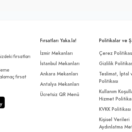
Fırsatları Yaka.la!
Politikalar ve Ş
İzmir Mekanları
Çerez Politikas
zdeki fırsatları
İstanbul Mekanları
Gizlilik Politika
ödeme
Ankara Mekanları
Teslimat, İptal
alamaç fırsat
Politikası
Antalya Mekanları
Kullanım Koşull
Ücretsiz QR Menü
Hizmet Politika
KVKK Politikası
Kişisel Verileri
Aydınlatma Met