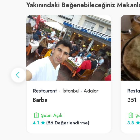
Yakınındaki Beğenebileceğiniz Mekanl
ar
Restaurant
İstanbul
-
Adalar
Resta
ada
Barba
351
Şuan Açık
Şu
4.1
(56 Değerlendirme)
3.8