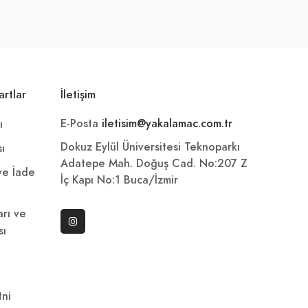
artlar
İletişim
E-Posta
iletisim@yakalamac.com.tr
ı
Dokuz Eylül Üniversitesi Teknoparkı
sı
Adatepe Mah. Doğuş Cad. No:207 Z
 ve İade
İç Kapı No:1 Buca/İzmir
arı ve
sı
ni