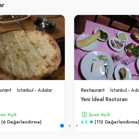
ar
urant
İstanbul
-
Adalar
Restaurant
İstanbul
-
Ada
Yeni İdeal Restoran
an Açık
Şuan Açık
(6 Değerlendirme)
4.3
(112 Değerlendirme