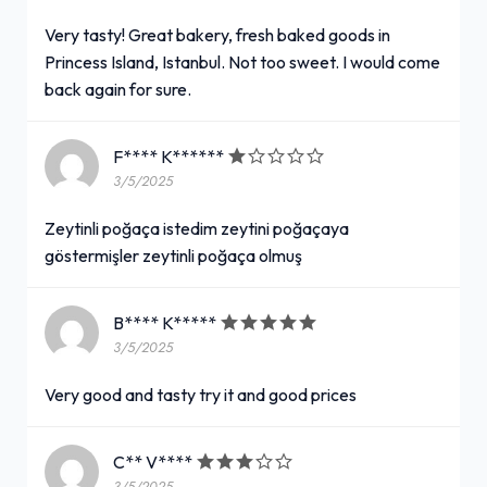
Very tasty! Great bakery, fresh baked goods in
Princess Island, Istanbul. Not too sweet. I would come
back again for sure.
F**** K******
3/5/2025
Zeytinli poğaça istedim zeytini poğaçaya
göstermişler zeytinli poğaça olmuş
B**** K*****
3/5/2025
Very good and tasty try it and good prices
C** V****