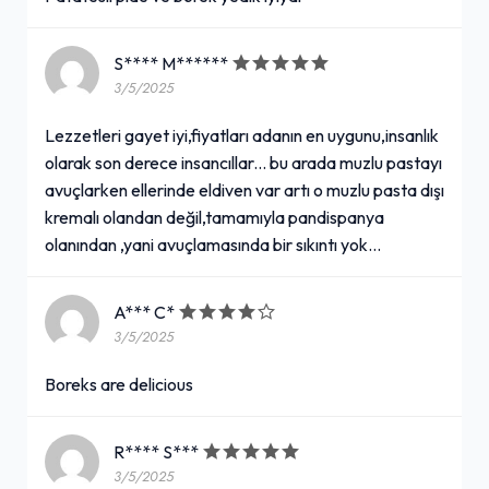
S**** M******
3/5/2025
Lezzetleri gayet iyi,fiyatları adanın en uygunu,insanlık
olarak son derece insancıllar... bu arada muzlu pastayı
avuçlarken ellerinde eldiven var artı o muzlu pasta dışı
kremalı olandan değil,tamamıyla pandispanya
olanından ,yani avuçlamasında bir sıkıntı yok...
A*** C*
3/5/2025
Boreks are delicious
R**** S***
3/5/2025