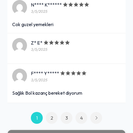
N**** K******
3/5/2025
Cok guzel yemekleri
Z* E*
3/5/2025
F**** Y*****
3/5/2025
Sağlık Bol kazanç bereket diyorum
1
2
3
4