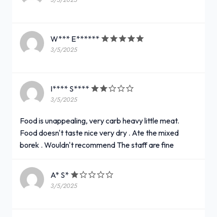
3/5/2025
W*** E******
3/5/2025
I**** S****
3/5/2025
Food is unappealing, very carb heavy little meat.
Food doesn't taste nice very dry . Ate the mixed
borek . Wouldn't recommend The staff are fine
A* S*
3/5/2025