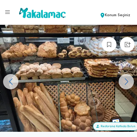
Konum Seçiniz
+37
Restorana Katkıda Bulun