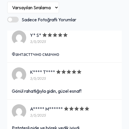
Sadece Fotoğraflı Yorumlar
Y* S*
3/5/2025
Фантасттчно смачно
K**** T****
3/5/2025
Gönül rahatlığıyla gidin, güzel esnaf!
A***** M******
3/5/2025
Patatesli pide ve börek yedik iyiydi