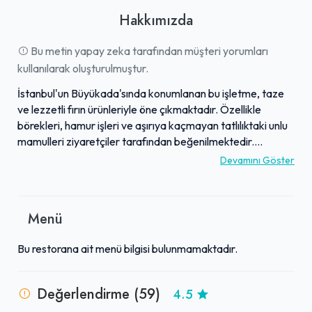
Hakkımızda
Bu metin yapay zeka tarafından müşteri yorumları
kullanılarak oluşturulmuştur.
İstanbul'un Büyükada'sında konumlanan bu işletme, taze
ve lezzetli fırın ürünleriyle öne çıkmaktadır. Özellikle
börekleri, hamur işleri ve aşırıya kaçmayan tatlılıktaki unlu
mamulleri ziyaretçiler tarafından beğenilmektedir.
Menüsünde pizza, patatesli pide gibi doyurucu ve farklı
Devamını Göster
lezzet seçenekleri de sunulmaktadır. Müşteri geri
bildirimlerine göre, işletme adadaki en uygun fiyatlı
seçeneklerden biri olarak bilinmekte ve lezzetli ürünleri
Menü
bütçe dostu fiyatlarla sunmaktadır. Güler yüzlü ve müşteri
odaklı hizmet anlayışıyla, ada sakinleri ve ziyaretçiler
Bu restorana ait menü bilgisi bulunmamaktadır.
tarafından sevilen bir esnaf olarak kabul edilmektedir.
Değerlendirme (59)
4.5