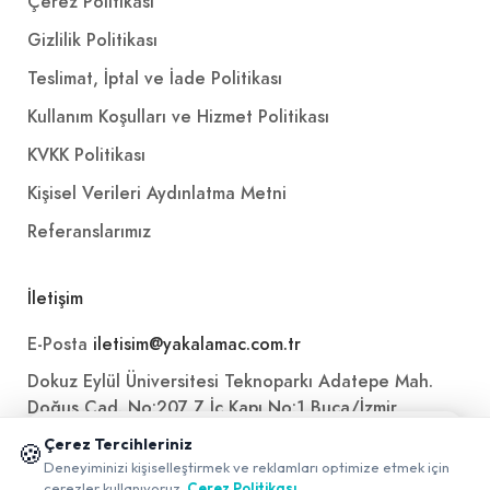
Çerez Politikası
Gizlilik Politikası
Teslimat, İptal ve İade Politikası
Kullanım Koşulları ve Hizmet Politikası
KVKK Politikası
Kişisel Verileri Aydınlatma Metni
Referanslarımız
İletişim
E-Posta
iletisim@yakalamac.com.tr
Dokuz Eylül Üniversitesi Teknoparkı Adatepe Mah.
Doğuş Cad. No:207 Z İç Kapı No:1 Buca/İzmir
📱 Mobil uygulamamızı keşfedin!
Çerez Tercihleriniz
🍪
✖
Deneyiminizi kişiselleştirmek ve reklamları optimize etmek için
0
çerezler kullanıyoruz.
Çerez Politikası