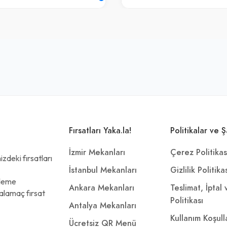
Fırsatları Yaka.la!
Politikalar ve Ş
İzmir Mekanları
Çerez Politikas
zdeki fırsatları
İstanbul Mekanları
Gizlilik Politika
ödeme
Ankara Mekanları
Teslimat, İptal
alamaç fırsat
Politikası
Antalya Mekanları
Kullanım Koşull
Ücretsiz QR Menü