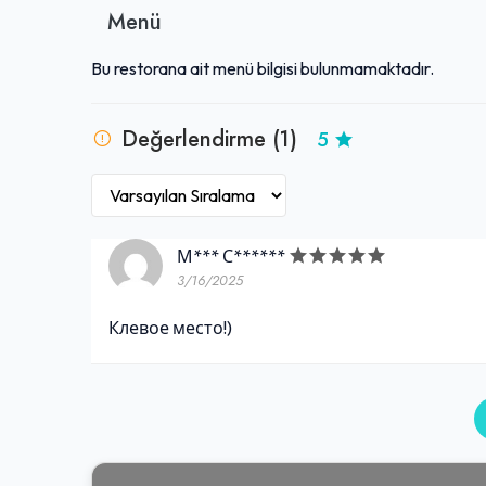
Menü
Bu restorana ait menü bilgisi bulunmamaktadır.
Değerlendirme (1)
5
М*** С******
3/16/2025
Клевое место!)