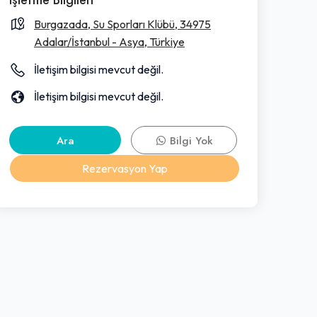
Burgazada, Su Sporları Klübü, 34975
Adalar/İstanbul - Asya, Türkiye
İletişim bilgisi mevcut değil.
İletişim bilgisi mevcut değil.
Ara
Bilgi Yok
Rezervasyon Yap