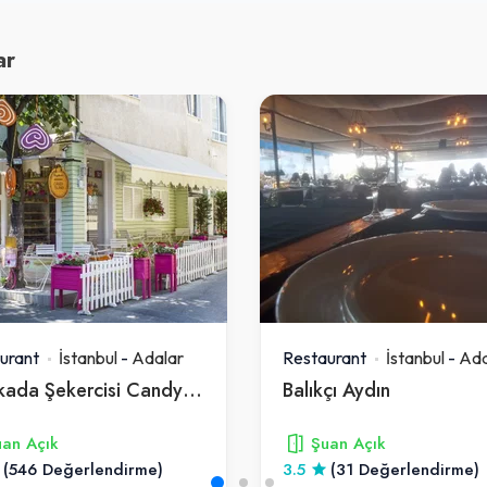
ar
urant
İstanbul
-
Adalar
Restaurant
İstanbul
-
Ada
Büyükada Şekercisi Candy Island Cafe Patisserie
Balıkçı Aydın
an Açık
Şuan Açık
(546 Değerlendirme)
3.5
(31 Değerlendirme)