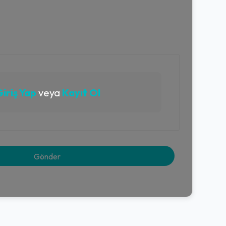
iriş Yap
veya
Kayıt Ol