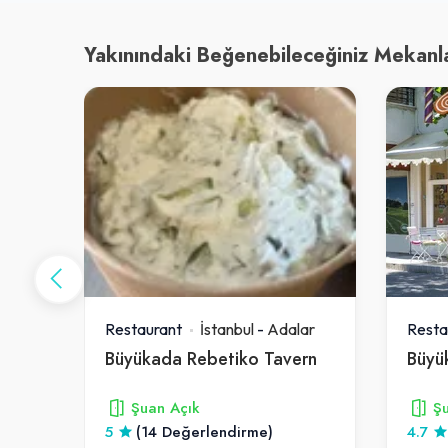
Yakınındaki Beğenebileceğiniz Mekanl
ar
Restaurant
İstanbul
-
Adalar
Resta
Büyükada Rebetiko Tavern
Şuan Açık
Şu
5
(14 Değerlendirme)
4.7