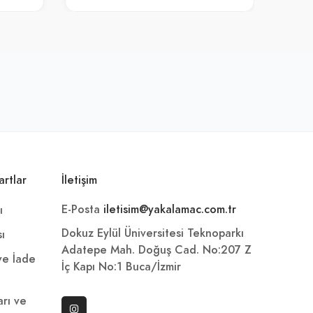
artlar
İletişim
E-Posta
iletisim@yakalamac.com.tr
ı
Dokuz Eylül Üniversitesi Teknoparkı
sı
Adatepe Mah. Doğuş Cad. No:207 Z
 ve İade
İç Kapı No:1 Buca/İzmir
arı ve