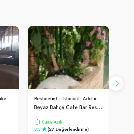
lar
Restaurant
İstanbul
-
Adalar
Rest
Beyaz Bahçe Cafe Bar Restaurant
Bar
Şuan Açık
3.3
(27 Değerlendirme)
4.1