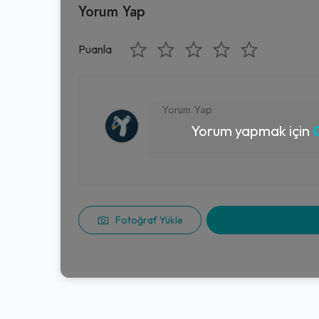
Yorum Yap
Puanla
Yorum yapmak için
G
Fotoğraf Yükle