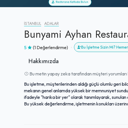
Restorana Katkıda Bulun
İSTANBUL
ADALAR
Bunyami Ayhan Restaur
5
(1 Değerlendirme)
Bu İşletme Sizin Mi? Heme
Hakkımızda
Bu metin yapay zeka tarafından müşteri yorumları k
Bu işletme, müşterilerinden aldığı güçlü olumlu geri bil
mekanın genel anlamda yüksek bir memnuniyet sunduğu
ifadeyle "harika bir yer" olarak tanımlayarak, sunulan 
Bu yüksek değerlendirme, işletmenin konukları üzerinde
işaret etmektedir. Genel algı, buranın keyifli ve tercih