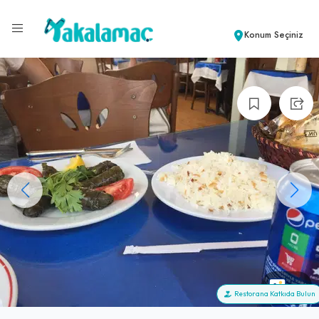
Konum Seçiniz
+3
Restorana Katkıda Bulun