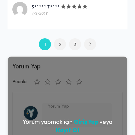
S***** T****
4/3/2018
1
2
3
Yorum Yap
Puanla
Yorum yapmak için
Giriş Yap
veya
Kayıt Ol