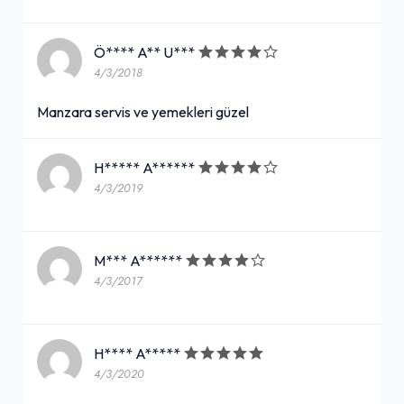
Ö**** A** U***
4/3/2018
Manzara servis ve yemekleri güzel
H***** A******
4/3/2019
M*** A******
4/3/2017
H**** A*****
4/3/2020