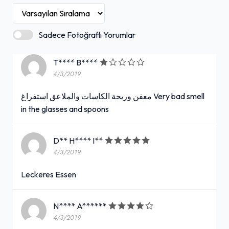
Sadece Fotoğraflı Yorumlar
T**** B****
4/3/2019
معفن وريحة الكاسات والملاعق استفراغ Very bad smell
in the glasses and spoons
D** H**** I**
4/3/2019
Leckeres Essen
N**** A******
4/3/2019