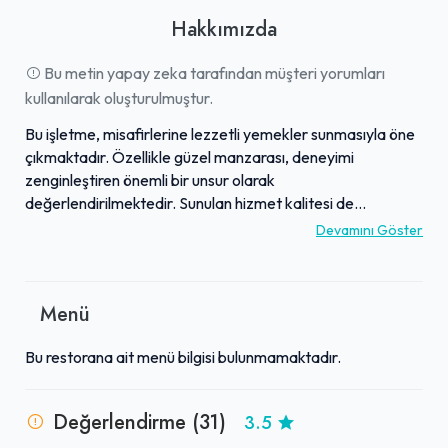
Hakkımızda
Bu metin yapay zeka tarafından müşteri yorumları
kullanılarak oluşturulmuştur.
Bu işletme, misafirlerine lezzetli yemekler sunmasıyla öne
çıkmaktadır. Özellikle güzel manzarası, deneyimi
zenginleştiren önemli bir unsur olarak
değerlendirilmektedir. Sunulan hizmet kalitesi de
müşteriler tarafından olumlu geri bildirimler almaktadır.
Devamını Göster
Fiyatlandırma açısından uygun seçenekler sunduğu ifade
edilirken, mekanın genel temizliğine de dikkat edildiği
belirtilmektedir. Bu özellikleriyle, iyi yemek, keyifli bir
Menü
atmosfer ve bütçe dostu seçenekler arayanlar için cazip
bir alternatif sunmaktadır.
Bu restorana ait menü bilgisi bulunmamaktadır.
Değerlendirme (31)
3.5