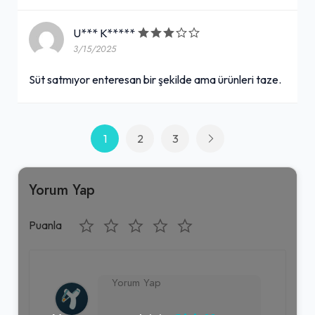
U*** K*****
3/15/2025
Süt satmıyor enteresan bir şekilde ama ürünleri taze.
1
2
3
Yorum Yap
Puanla