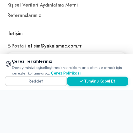
Kişisel Verileri Aydınlatma Metni
Referanslarımız
İletişim
E-Posta
iletisim@yakalamac.com.tr
Dokuz Eylül Üniversitesi Teknoparkı Adatepe Mah.
📱 Mobil uygulamamızı keşfedin!
Çerez Tercihleriniz
🍪
Doğuş Cad. No:207 Z İç Kapı No:1 Buca/İzmir
✖
Deneyiminizi kişiselleştirmek ve reklamları optimize etmek için
0
çerezler kullanıyoruz.
Çerez Politikası
Reddet
✓ Tümünü Kabul Et
2026 ©
Yakala
. All rights reserved.