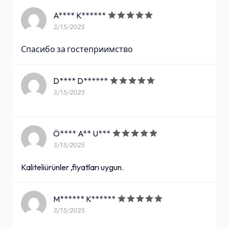
A**** K******
3/15/2025
Спасибо за гостеприимство
D**** D******
3/15/2025
Ö**** A** U***
3/15/2025
Kaliteliürünler ,fiyatları uygun.
M****** K******
3/15/2025