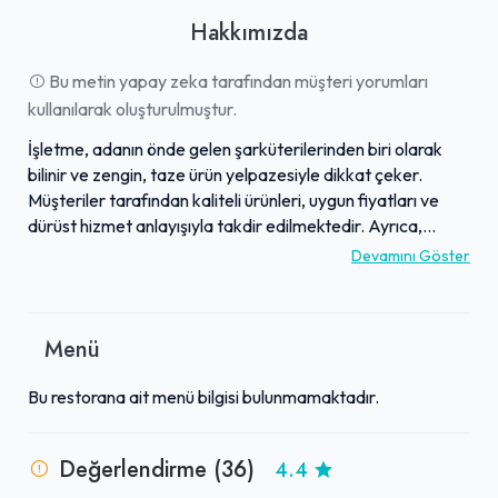
Hakkımızda
Bu metin yapay zeka tarafından müşteri yorumları
kullanılarak oluşturulmuştur.
İşletme, adanın önde gelen şarküterilerinden biri olarak
bilinir ve zengin, taze ürün yelpazesiyle dikkat çeker.
Müşteriler tarafından kaliteli ürünleri, uygun fiyatları ve
dürüst hizmet anlayışıyla takdir edilmektedir. Ayrıca,
bünyesindeki kahvaltı salonu, lezzetli yemekleri ve üstün
Devamını Göster
hizmet kalitesiyle övgü toplar. Adada uzun yıllardır faaliyet
gösteren işletme, yerel halk tarafından güvenilir ve
misafirperver bir alışveriş noktası olarak tercih
Menü
edilmektedir. Hem günlük alışverişler hem de keyifli bir
yemek deneyimi için aranan bir adres olarak öne çıkar.
Bu restorana ait menü bilgisi bulunmamaktadır.
Değerlendirme (36)
4.4