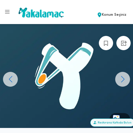
Konum Seçiniz
+1
Restorana Katkıda Bulun