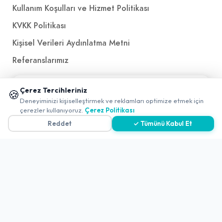
Kullanım Koşulları ve Hizmet Politikası
KVKK Politikası
Kişisel Verileri Aydınlatma Metni
Referanslarımız
📱 Mobil uygulamamızı keşfedin!
İletişim
Çerez Tercihleriniz
🍪
✖
Deneyiminizi kişiselleştirmek ve reklamları optimize etmek için
0
çerezler kullanıyoruz.
Çerez Politikası
E-Posta
iletisim@yakalamac.com.tr
Reddet
✓ Tümünü Kabul Et
Dokuz Eylül Üniversitesi Teknoparkı Adatepe Mah.
Doğuş Cad. No:207 Z İç Kapı No:1 Buca/İzmir