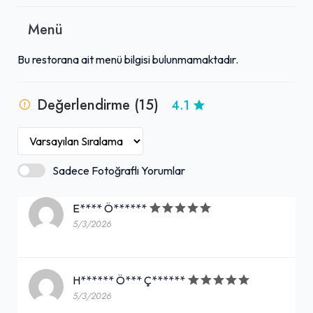
Menü
Bu restorana ait menü bilgisi bulunmamaktadır.
Değerlendirme (15)
4.1
Sadece Fotoğraflı Yorumlar
E**** Ö******
5/3/2026
H****** Ö*** Ç******
5/3/2026