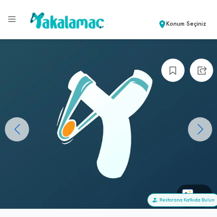
Konum Seçiniz
+0
Restorana Katkıda Bulun