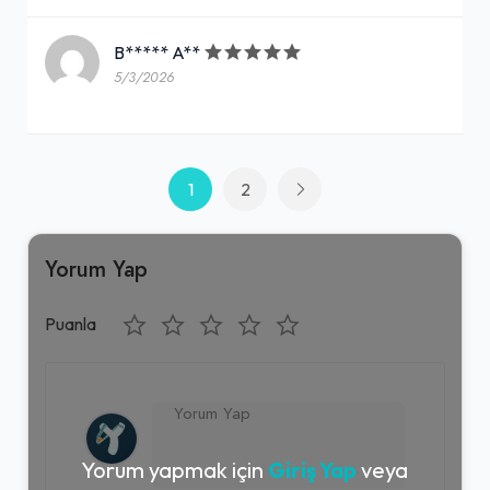
B***** A**
5/3/2026
1
2
Yorum Yap
Puanla
Yorum yapmak için
Giriş Yap
veya