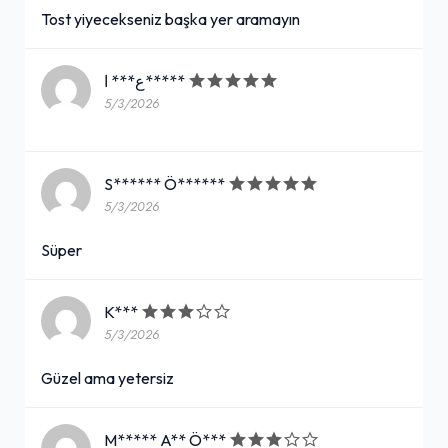
Tost yiyecekseniz başka yer aramayın
ع*** ا*****
5/3/2026
S****** Ö******
5/3/2026
Süper
K***
5/3/2026
Güzel ama yetersiz
M***** A** Ö***