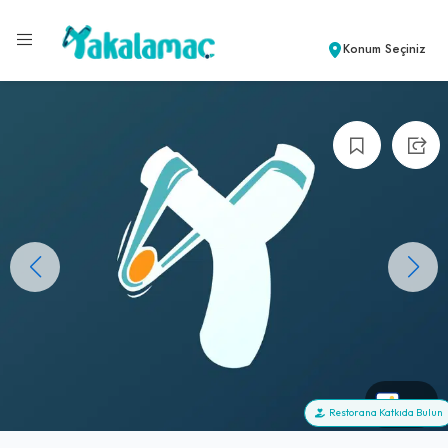
Konum Seçiniz
+0
Restorana Katkıda Bulun