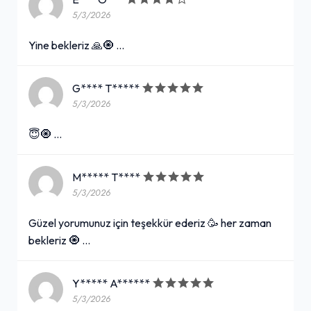
5/3/2026
Yine bekleriz 🙏🧿 …
G**** T*****
5/3/2026
😇🧿 …
M***** T****
5/3/2026
Güzel yorumunuz için teşekkür ederiz 🥳 her zaman
bekleriz 🧿 …
Y***** A******
5/3/2026