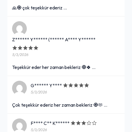
🙏🧿 çok teşekkür ederiz …
Z****** Y****** (****** A**** Y******
5/3/2026
Teşekkür eder her zaman bekleriz 🧿🍀 …
G****** Y****
5/3/2026
Çok teşekkür ederiz her zaman bekleriz 🧿🫶 …
F**** C** K******
5/3/2026