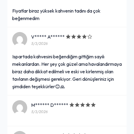
Fiyatlar biraz yüksek kahvenin tadını da çok
beğenmedim
V***** A******
5/3/2026
Ispartada kahvesini beğendiğim gittiğim sayılı
mekanlardan. Her şey çok güzel ama havalandırmaya
biraz daha dikkat edilmeli ve eski ve kirlenmiş olan
tavlanın değişmesi gerekiyor. Geri dönüşleriniz için
şimdiden teşekkürler😊🙏
M****** D******
5/3/2026