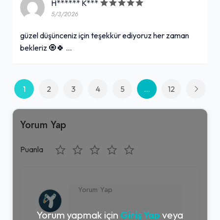
H****** K***
5/3/2026
güzel düşünceniz için teşekkür ediyoruz her zaman
bekleriz 🧿🍀 …
1
2
3
4
5
...
12
Yorum Yap
Puanla
Yorum yapmak için
Giriş Yap
veya