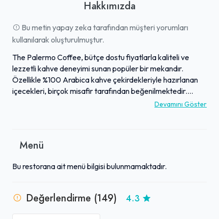
Hakkımızda
Bu metin yapay zeka tarafından müşteri yorumları
kullanılarak oluşturulmuştur.
The Palermo Coffee, bütçe dostu fiyatlarla kaliteli ve
lezzetli kahve deneyimi sunan popüler bir mekandır.
Özellikle %100 Arabica kahve çekirdekleriyle hazırlanan
içecekleri, birçok misafir tarafından beğenilmektedir.
Ferah ve samimi atmosferiyle öne çıkan işletme, ders
Devamını Göster
çalışmak isteyenler için bol prizli masalar ve sosyalleşmek
isteyenler için çeşitli oyun seçenekleri sunar. İşletme
sahipleri ve çalışanları, güler yüzlü ve ilgili yaklaşımlarıyla
Menü
misafirler arasında samimi bir bağ kurmayı hedefler.
Öğrenci dostu fiyat politikası ve zaman zaman yapılan
Bu restorana ait menü bilgisi bulunmamaktadır.
ücretsiz çay ikramlarıyla The Palermo Coffee, bölgedeki
birçok kişi tarafından keyifli ve ekonomik bir durak olarak
tercih edilmektedir.
Değerlendirme (149)
4.3