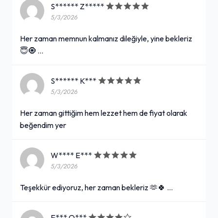
S****** Z*****
5/3/2026
Her zaman memnun kalmanız dileğiyle, yine bekleriz
😇🧿 …
S****** K***
5/3/2026
Her zaman gittiğim hem lezzet hem de fiyat olarak
beğendim yer
W**** E***
5/3/2026
Teşekkür ediyoruz, her zaman bekleriz 🫶🍀 …
E*** O***