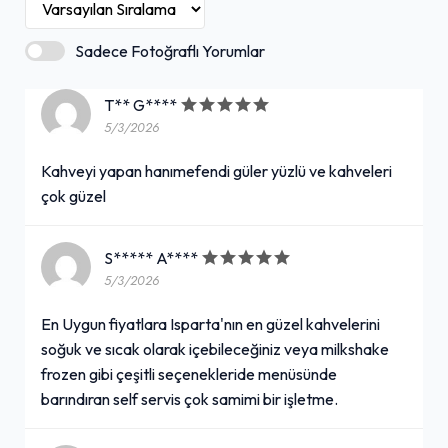
Sadece Fotoğraflı Yorumlar
T** G****
5/3/2026
Kahveyi yapan hanımefendi güler yüzlü ve kahveleri
çok güzel
S***** A****
5/3/2026
En Uygun fiyatlara Isparta'nın en güzel kahvelerini
soğuk ve sıcak olarak içebileceğiniz veya milkshake
frozen gibi çeşitli seçenekleride menüsünde
barındıran self servis çok samimi bir işletme.