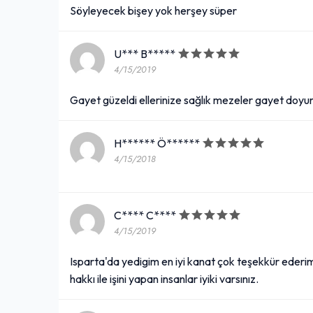
Söyleyecek bişey yok herşey süper
U*** B*****
4/15/2019
Gayet güzeldi ellerinize sağlık mezeler gayet doy
H****** Ö******
4/15/2018
C**** C****
4/15/2019
Isparta'da yedigim en iyi kanat çok teşekkür ederim u
hakkı ile işini yapan insanlar iyiki varsınız.