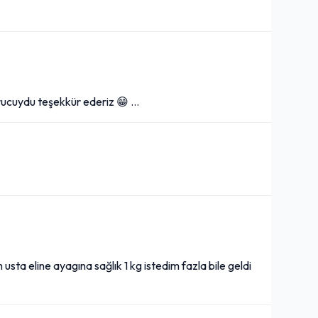
urucuydu teşekkür ederiz 😁 …
sta eline ayagına sağlık 1 kg istedim fazla bile geldi