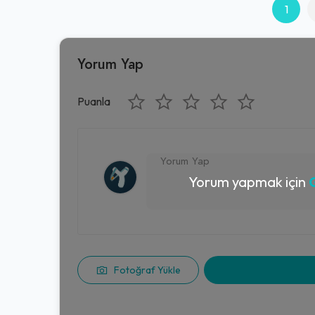
1
Yorum Yap
Puanla
Yorum yapmak için
G
Fotoğraf Yükle