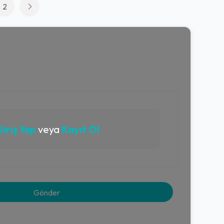
2
iriş Yap
veya
Kayıt Ol