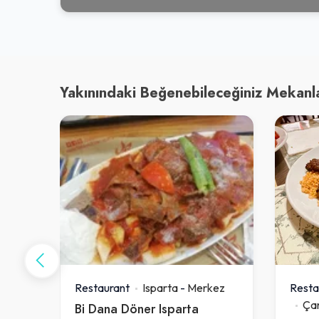
Yakınındaki Beğenebileceğiniz Mekanl
kez
Restaurant
Isparta
-
Merkez
Resta
Ça
Bi Dana Döner Isparta