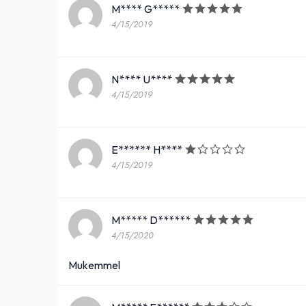
M**** G*****
4/15/2019
N**** U****
4/15/2019
E****** H****
4/15/2019
M***** D******
4/15/2020
Mukemmel