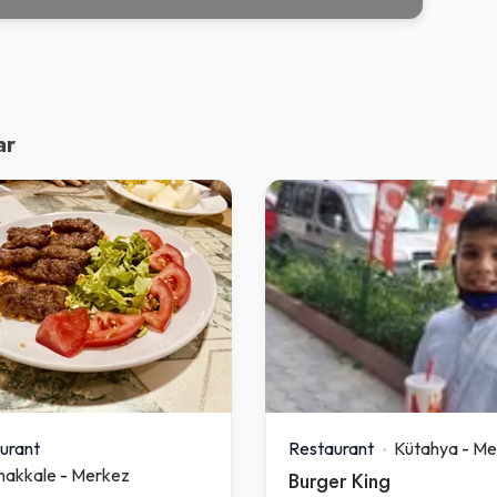
ar
urant
Restaurant
Kütahya
-
Me
nakkale
-
Merkez
Burger King