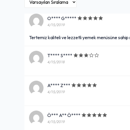
O**** G*****
4/15/2019
Tertemiz kaliteli ve lezzetli yemek menüsüne sahip 
T**** S****
4/15/2018
A**** Z***
4/15/2019
Ö*** A** Ö****
4/15/2019