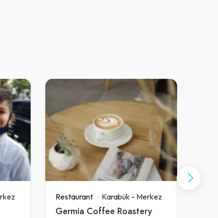
rkez
Restaurant
Karabük
-
Merkez
Rest
Germia Coffee Roastery
Pas