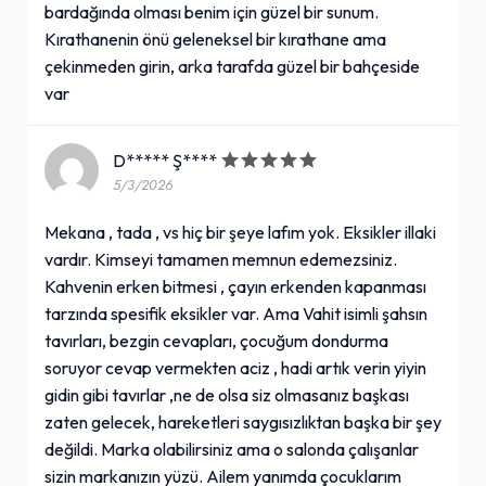
bardağında olması benim için güzel bir sunum.
Kırathanenin önü geleneksel bir kırathane ama
çekinmeden girin, arka tarafda güzel bir bahçeside
var
D***** Ş****
5/3/2026
Mekana , tada , vs hiç bir şeye lafım yok. Eksikler illaki
vardır. Kimseyi tamamen memnun edemezsiniz.
Kahvenin erken bitmesi , çayın erkenden kapanması
tarzında spesifik eksikler var. Ama Vahit isimli şahsın
tavırları, bezgin cevapları, çocuğum dondurma
soruyor cevap vermekten aciz , hadi artık verin yiyin
gidin gibi tavırlar ,ne de olsa siz olmasanız başkası
zaten gelecek, hareketleri saygısızlıktan başka bir şey
değildi. Marka olabilirsiniz ama o salonda çalışanlar
sizin markanızın yüzü. Ailem yanımda çocuklarım