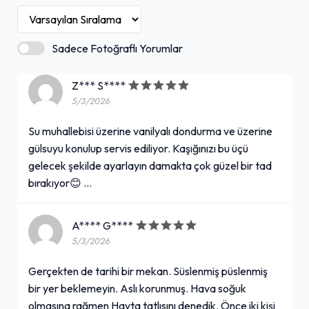
Sadece Fotoğraflı Yorumlar
Z*** S****
5/3/2026
Su muhallebisi üzerine vanilyalı dondurma ve üzerine
gülsuyu konulup servis ediliyor. Kaşığınızı bu üçü
gelecek şekilde ayarlayın damakta çok güzel bir tad
bırakıyor😊 …
A**** G****
5/3/2026
Gerçekten de tarihi bir mekan. Süslenmiş püslenmiş
bir yer beklemeyin. Aslı korunmuş. Hava soğuk
olmasına rağmen Hayta tatlısını denedik. Önce iki kişi