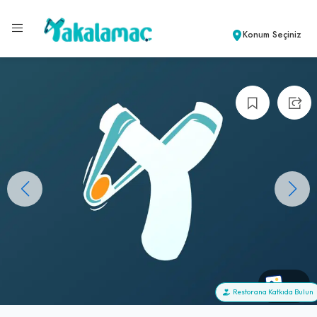
Konum Seçiniz
+0
Restorana Katkıda Bulun