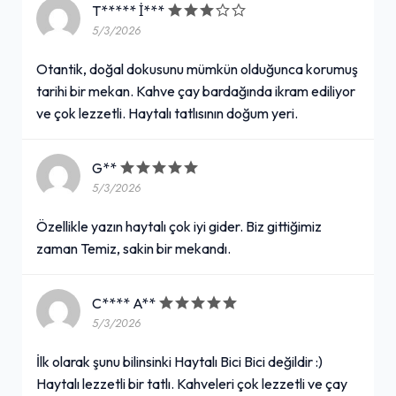
T***** İ***
5/3/2026
Otantik, doğal dokusunu mümkün olduğunca korumuş
tarihi bir mekan. Kahve çay bardağında ikram ediliyor
ve çok lezzetli. Haytalı tatlısının doğum yeri.
G**
5/3/2026
Özellikle yazın haytalı çok iyi gider. Biz gittiğimiz
zaman Temiz, sakin bir mekandı.
C**** A**
5/3/2026
İlk olarak şunu bilinsinki Haytalı Bici Bici değildir :)
Haytalı lezzetli bir tatlı. Kahveleri çok lezzetli ve çay