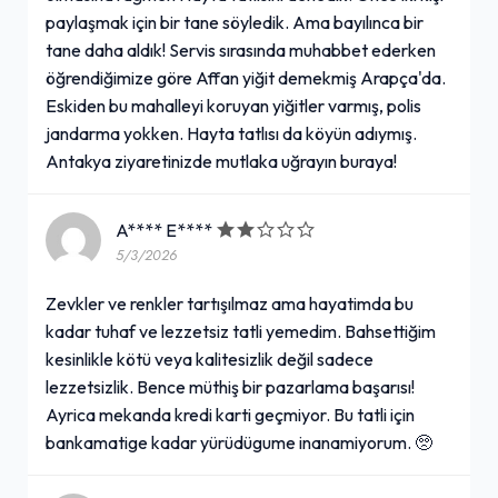
paylaşmak için bir tane söyledik. Ama bayılınca bir
tane daha aldık! Servis sırasında muhabbet ederken
öğrendiğimize göre Affan yiğit demekmiş Arapça'da.
Eskiden bu mahalleyi koruyan yiğitler varmış, polis
jandarma yokken. Hayta tatlısı da köyün adıymış.
Antakya ziyaretinizde mutlaka uğrayın buraya!
A**** E****
5/3/2026
Zevkler ve renkler tartışılmaz ama hayatimda bu
kadar tuhaf ve lezzetsiz tatli yemedim. Bahsettiğim
kesinlikle kötü veya kalitesizlik değil sadece
lezzetsizlik. Bence müthiş bir pazarlama başarısı!
Ayrica mekanda kredi karti geçmiyor. Bu tatli için
bankamatige kadar yürüdügume inanamiyorum. 🥺