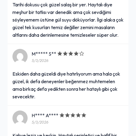
Tarihi dokusu çok güzel salaş bir yer. Haytalı diye
meşhur bir tatlısı var denedik ama çok sevdiğimi
söyleyemem üstüne gül suyu döküyorlar. İlgi alaka çok
güzel tek kusurları temiz değiller zemini masaların
altlarını daha derinlemesine temizleseler süper olur.
M***** S**
5/3/2026
Eskiden daha güzeldi diye hatırlıyorum ama hala çok
güzel, ik defa deneyenler beğenmez muhtemelen
ama birkaç defa yedikten sonra her hataylı gibi çok
sevecektir.
H**** A****
5/3/2026
Kahve leziz ve keskin. Haytalı serinletici ve hafif bir