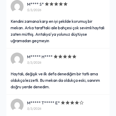
M**** S*
5/3/2026
Kendini zamana karşı en iyi şekilde korumuş bir
mekan. Arka taraftaki aile bahçesi çok sevimli haytali
zaten müthiş. Antakya'ya yolunuz düştüyse
uğramadan geçmeyin
M***** H****
5/3/2026
Haytalı, değişik ve ilk defa denediğim bir tatlı ama
oldukça lezzetli. Bu mekan da oldukça eski, sanırım
doğru yerde denedim.
M***** T***** E*
5/3/2026