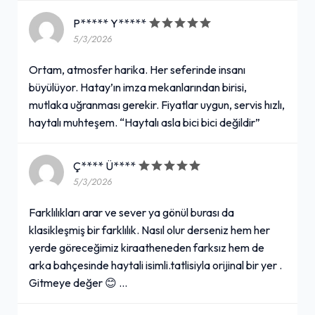
P***** Y*****
5/3/2026
Ortam, atmosfer harika. Her seferinde insanı
büyülüyor. Hatay’ın imza mekanlarından birisi,
mutlaka uğranması gerekir. Fiyatlar uygun, servis hızlı,
haytalı muhteşem. “Haytalı asla bici bici değildir”
Ç**** Ü****
5/3/2026
Farklılıkları arar ve sever ya gönül burası da
klasikleşmiş bir farklılık. Nasıl olur derseniz hem her
yerde göreceğimiz kiraatheneden farksız hem de
arka bahçesinde haytali isimli.tatlisiyla orijinal bir yer .
Gitmeye değer 😊 …