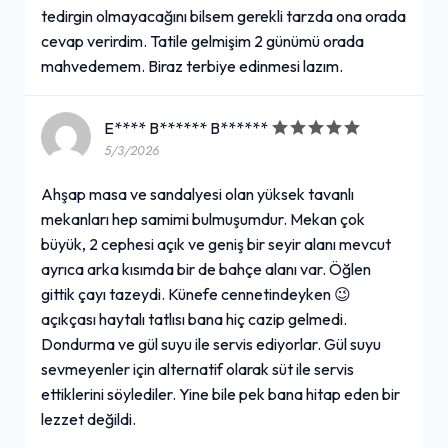
tedirgin olmayacağını bilsem gerekli tarzda ona orada
cevap verirdim. Tatile gelmişim 2 günümü orada
mahvedemem. Biraz terbiye edinmesi lazım.
E**** B****** B******
5/3/2026
Ahşap masa ve sandalyesi olan yüksek tavanlı
mekanları hep samimi bulmuşumdur. Mekan çok
büyük, 2 cephesi açık ve geniş bir seyir alanı mevcut
ayrıca arka kısımda bir de bahçe alanı var. Öğlen
gittik çayı tazeydi. Künefe cennetindeyken 😉
açıkçası haytalı tatlısı bana hiç cazip gelmedi.
Dondurma ve gül suyu ile servis ediyorlar. Gül suyu
sevmeyenler için alternatif olarak süt ile servis
ettiklerini söylediler. Yine bile pek bana hitap eden bir
lezzet değildi.