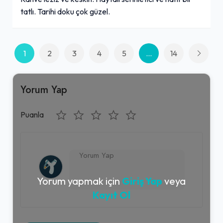
tatlı. Tarihi doku çok güzel.
1
2
3
4
5
...
14
Yorum Yap
Puanla
Yorum yapmak için
Giriş Yap
veya
Kayıt Ol