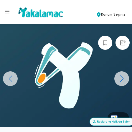
Konum Seçiniz
+0
Restorana Katkıda Bulun