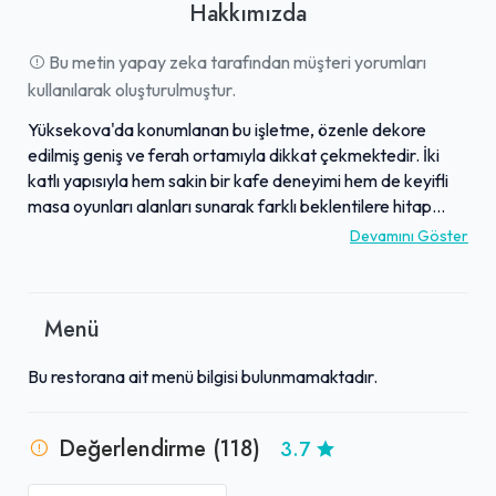
Hakkımızda
Bu metin yapay zeka tarafından müşteri yorumları
kullanılarak oluşturulmuştur.
Yüksekova'da konumlanan bu işletme, özenle dekore
edilmiş geniş ve ferah ortamıyla dikkat çekmektedir. İki
katlı yapısıyla hem sakin bir kafe deneyimi hem de keyifli
masa oyunları alanları sunarak farklı beklentilere hitap
etmektedir. Misafirler, özellikle doyurucu kahvaltı
Devamını Göster
seçenekleri, lezzetli steak çeşitleri ve şık sunumlarıyla öne
çıkan mutfağını beğenmektedir. Güler yüzlü ve ilgili
personeli, hızlı hizmet anlayışıyla misafir memnuniyetini ön
Menü
planda tutmaktadır. Çeşitli sosyal etkinlikler için uygun
nezih atmosferi, merkezi konumu ve bazı bölümlerinden
Bu restorana ait menü bilgisi bulunmamaktadır.
sunulan manzaralarıyla da beğeni toplamaktadır. İşletme,
sohbet etmek, rahatlamak veya özel anları kutlamak
isteyenler için Yüksekova'nın tercih edilen adreslerinden
Değerlendirme (118)
3.7
biri olarak öne çıkmakta, bölgedeki standartları yukarı
taşıyan bir deneyim sunmaktadır.