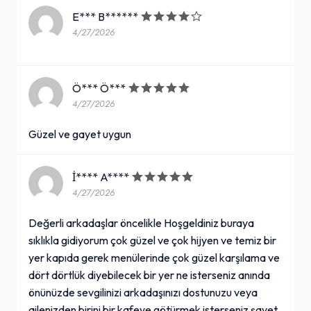
E*** B******
4/27/2026
Ö*** Ö***
4/27/2026
Güzel ve gayet uygun
İ**** A****
4/27/2026
Değerli arkadaşlar öncelikle Hoşgeldiniz buraya
sıklıkla gidiyorum çok güzel ve çok hijyen ve temiz bir
yer kapıda gerek menülerinde çok güzel karşılama ve
dört dörtlük diyebilecek bir yer ne isterseniz anında
önünüzde sevgilinizi arkadaşınızı dostunuzu veya
ailenizden birini bir kafeye götürmek isterseniz şayet