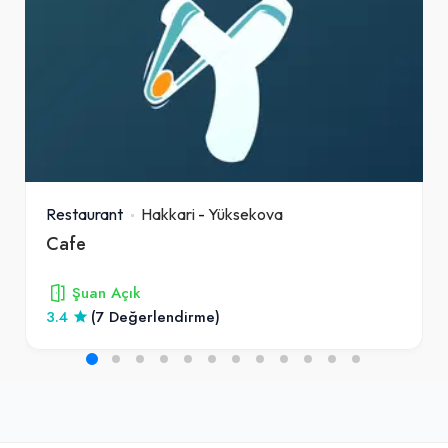
Restaurant
Hakkari
-
Yüksekova
Cafe
Şuan Açık
3.4
(7 Değerlendirme)