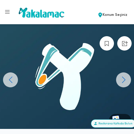
Konum Seçiniz
+0
Restorana Katkıda Bulun