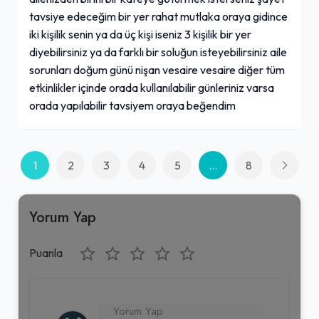
tavsiye edeceğim bir yer rahat mutlaka oraya gidince
iki kişilik senin ya da üç kişi iseniz 3 kişilik bir yer
diyebilirsiniz ya da farklı bir soluğun isteyebilirsiniz aile
sorunları doğum günü nişan vesaire vesaire diğer tüm
etkinlikler içinde orada kullanılabilir günleriniz varsa
orada yapılabilir tavsiyem oraya beğendim
1
2
3
4
5
...
8
Yorum Yap
Puanla