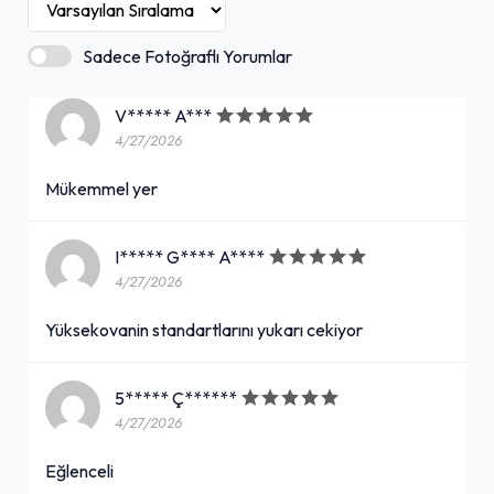
Sadece Fotoğraflı Yorumlar
V***** A***
4/27/2026
Mükemmel yer
I***** G**** A****
4/27/2026
Yüksekovanin standartlarını yukarı cekiyor
5***** Ç******
4/27/2026
Eğlenceli