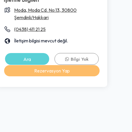
Moda, Moda Cd. No:13, 30800
Şemdinli/Hakkari
(0438) 411 21 25
İletişim bilgisi mevcut değil.
Ara
Bilgi Yok
Rezervasyon Yap