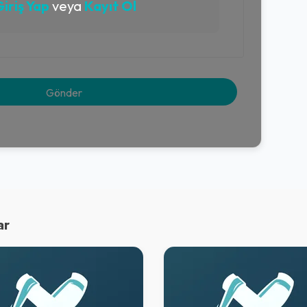
iriş Yap
veya
Kayıt Ol
ar