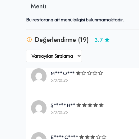
Menü
Bu restorana ait menü bilgisi bulunmamaktadır.
Değerlendirme (19)
3.7
M*** O***
5/3/2026
Ş***** H**
5/3/2026
E**** Ç****