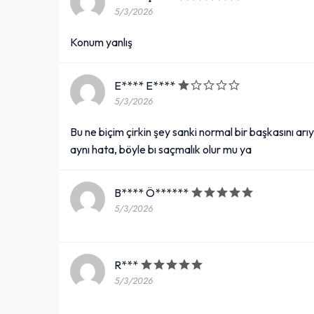
5/3/2026
Konum yanlış
E**** E****
5/3/2026
Bu ne biçim çirkin şey sanki normal bir başkasını
aynı hata, böyle bı saçmalık olur mu ya
B**** Ö******
5/3/2026
R***
5/3/2026