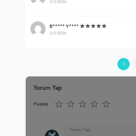
5/3/2026
B***** Y****
5/3/2026
1
Yorum Yap
Puanla