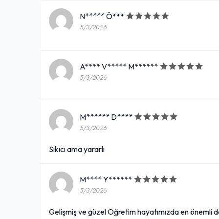
N***** Ö***
5/3/2026
A**** V***** M******
5/3/2026
M****** D****
5/3/2026
Sıkıcı ama yararlı
M**** Y******
5/3/2026
Gelişmiş ve güzel Öğretim hayatımızda en önemli 