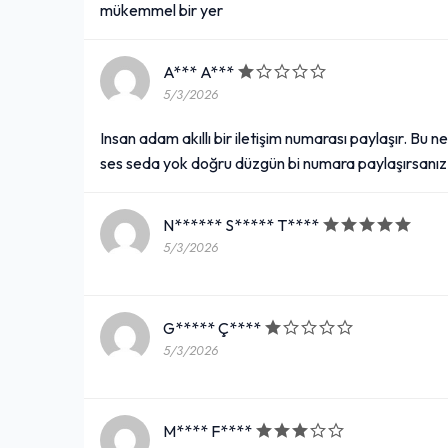
mükemmel bir yer
A*** A***
5/3/2026
Insan adam akıllı bir iletişim numarası paylaşır. Bu 
ses seda yok doğru düzgün bi numara paylaşırsanız 
N****** S***** T****
5/3/2026
G***** Ç****
5/3/2026
M**** F****