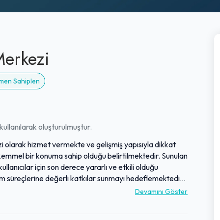
Merkezi
emen Sahiplen
ullanılarak oluşturulmuştur.
 olarak hizmet vermekte ve gelişmiş yapısıyla dikkat
kemmel bir konuma sahip olduğu belirtilmektedir. Sunulan
llanıcılar için son derece yararlı ve etkili olduğu
 süreçlerine değerli katkılar sunmayı hedeflemektedir.
 merkez, sunduğu destekle eğitim hayatının vazgeçilmez bir
Devamını Göster