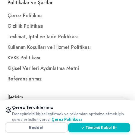
Politikalar ve Şartlar
Çerez Politikası
Gizlilik Politikası
Teslimat, İptal ve İade Politikası
Kullanım Koşulları ve Hizmet Politikası
KVKK Politikası
Kişisel Verileri Aydınlatma Metni
Referanslarımız
İletişim
📱 Mobil uygulamamızı keşfedin!
Çerez Tercihleriniz
🍪
E-Posta
iletisim@yakalamac.com.tr
✖
Deneyiminizi kişiselleştirmek ve reklamları optimize etmek için
0
Dokuz Eylül Üniversitesi Teknoparkı Adatepe Mah.
çerezler kullanıyoruz.
Çerez Politikası
Doğuş Cad. No:207 Z İç Kapı No:1 Buca/İzmir
Reddet
✓ Tümünü Kabul Et