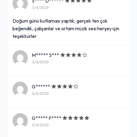
S**** D******
5/4/2026
Doğum günü kutlaması yaptık, gerçek ten çok
beğendik, çalışanlar ve ortam müzik sesi herşey için
teşekkürler
M***** S***
5/4/2026
G******
5/4/2026
G***** F****
5/4/2026