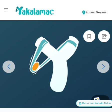
Konum Seçiniz
+0
Restorana Katkıda Bulun