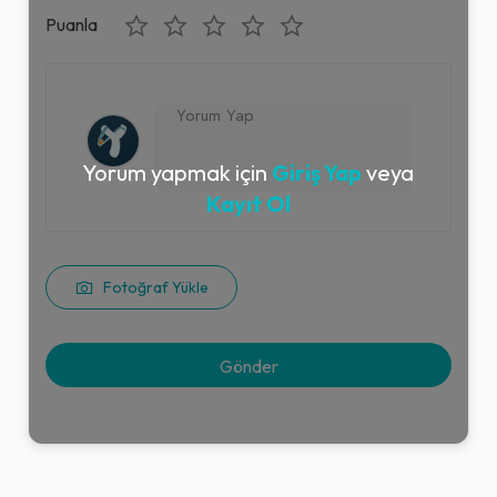
Puanla
Yorum yapmak için
Giriş Yap
veya
Kayıt Ol
Fotoğraf Yükle