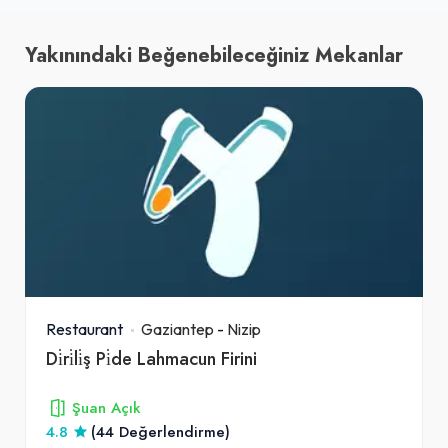
Yakınındaki Beğenebileceğiniz Mekanlar
Restaurant
Gaziantep
-
Nizip
Di̇ri̇li̇ş Pi̇de Lahmacun Firini
Şuan Açık
4.8
(44 Değerlendirme)