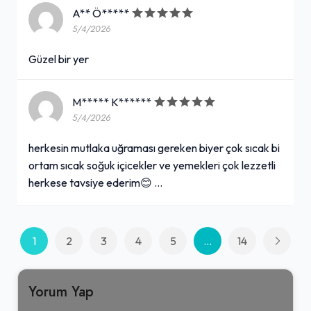
A** Ö*****
5/4/2026
Güzel bir yer
M***** K******
5/4/2026
herkesin mutlaka uğraması gereken biyer çok sıcak bi
ortam sıcak soğuk içicekler ve yemekleri çok lezzetli
herkese tavsiye ederim😊 …
1
2
3
4
5
...
14
Yorum Yap