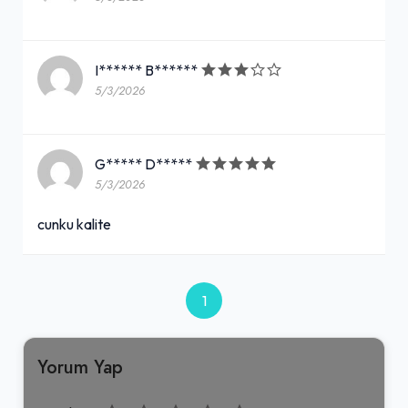
I****** B******
5/3/2026
G***** D*****
5/3/2026
cunku kalite
1
Yorum Yap