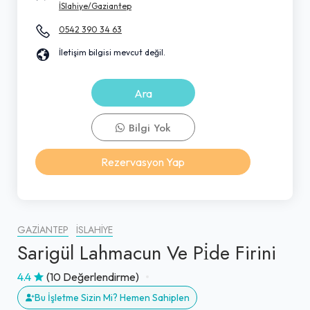
İSlahiye/Gaziantep
0542 390 34 63
İletişim bilgisi mevcut değil.
Ara
Bilgi Yok
Rezervasyon Yap
GAZIANTEP
İSLAHIYE
Sarigül Lahmacun Ve Pi̇de Firini
4.4
(10 Değerlendirme)
Bu İşletme Sizin Mi? Hemen Sahiplen