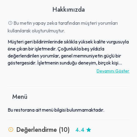
Hakkımızda
Bu metin yapay zeka tarafından müşteri yorumları
kullanılarak oluşturulmuştur.
Müşteri geri bildirimlerinde sıklıkla yüksek kalite vurgusuyla
öne çıkan bir işletmedir. Çoğunlukla beş yıldızla
değerlendirilen yorumlar, genel memnuniyetin güçlü bir
göstergesidir. İşletmenin sunduğu deneyim, birçok kişi
tarafından olumlu olarak tanımlanmaktadır. Gelen
Devamını Göster
yorumlar, işletmenin ürün veya hizmet kalitesine
odaklandığını göstermektedir. Bu durum, işletmenin tutarlı
bir standart hedeflediğini ortaya koyar. Genel olarak,
Menü
olumlu müşteri deneyimleri sayesinde sektöründe takdir
gören bir konumdadır.
Bu restorana ait menü bilgisi bulunmamaktadır.
Değerlendirme (10)
4.4