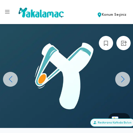
Konum Seçiniz
+0
Restorana Katkıda Bulun