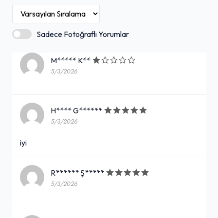
Sadece Fotoğraflı Yorumlar
M***** K**
5/3/2026
H**** G******
5/3/2026
iyi
R****** Ş*****
5/3/2026