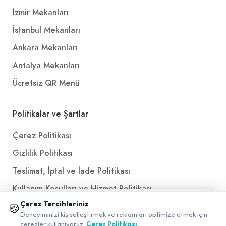
İzmir Mekanları
İstanbul Mekanları
Ankara Mekanları
Antalya Mekanları
Ücretsiz QR Menü
Politikalar ve Şartlar
Çerez Politikası
Gizlilik Politikası
Teslimat, İptal ve İade Politikası
Kullanım Koşulları ve Hizmet Politikası
📱 Mobil uygulamamızı keşfedin!
Çerez Tercihleriniz
🍪
KVKK Politikası
✖
Deneyiminizi kişiselleştirmek ve reklamları optimize etmek için
0
Kişisel Verileri Aydınlatma Metni
çerezler kullanıyoruz.
Çerez Politikası