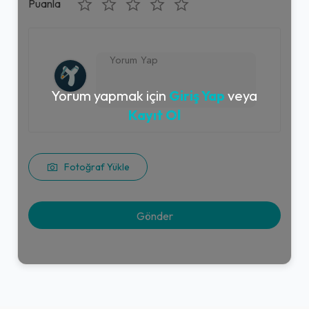
Puanla
Yorum yapmak için
Giriş Yap
veya
Kayıt Ol
Fotoğraf Yükle