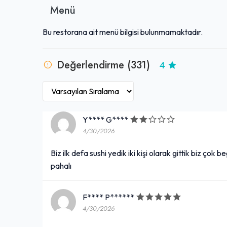
Özellikle sushi ve uzak doğu lezzetlerine yeni alışa
Menü
seçenekler sunar.
Bu restorana ait menü bilgisi bulunmamaktadır.
Değerlendirme (331)
4
Y**** G****
4/30/2026
Biz ilk defa sushi yedik iki kişi olarak gittik biz çok
pahalı
F**** P******
4/30/2026