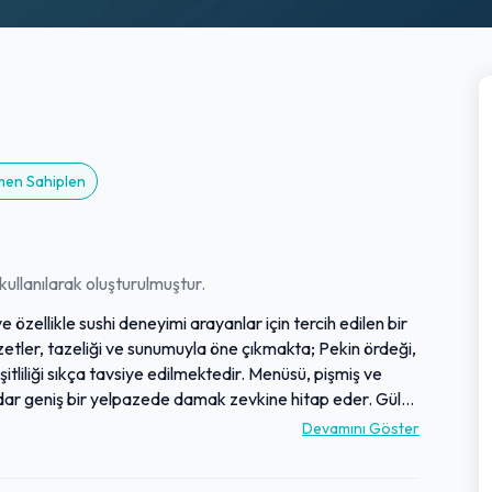
emen Sahiplen
ullanılarak oluşturulmuştur.
zellikle sushi deneyimi arayanlar için tercih edilen bir
zzetler, tazeliği ve sunumuyla öne çıkmakta; Pekin ördeği,
şitliliği sıkça tavsiye edilmektedir. Menüsü, pişmiş ve
dar geniş bir yelpazede damak zevkine hitap eder. Güler
iminde yardımcı olarak kusursuz bir hizmet sunarken,
Devamını Göster
örmektedir. Sushinami, doyurucu porsiyonları, özgün
ak Doğu mutfağı sahnesinde önemli bir yer tutmaktadır.