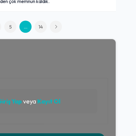
nden çok memnun kaldık.
5
...
14
iriş Yap
veya
Kayıt Ol