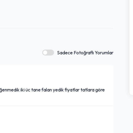
nlardan deneyimli gurmelere kadar her damak tadına uygun
Sadece Fotoğraflı Yorumlar
 beğenmedik iki üc tane falan yedik fiyatlar tatlara göre