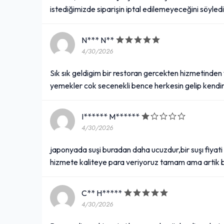
istediğimizde siparişin iptal edilemeyeceğini söyled
N*** N**
4/30/2026
Sık sık geldigim bir restoran gercekten hizmetind
yemekler cok secenekli bence herkesin gelip kendin
I****** M******
4/30/2026
japonyada suşi buradan daha ucuzdur,bir suşı fiyati
hizmete kaliteye para veriyoruz tamam ama artik b
C** H*****
4/30/2026