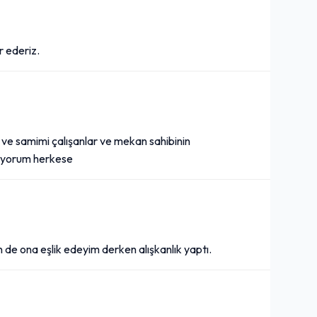
r ederiz.
ü ve samimi çalışanlar ve mekan sahibinin
diyorum herkese
n de ona eşlik edeyim derken alışkanlık yaptı.