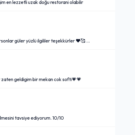
m en lezzetli uzak doğu restorani olabilir
sonlar güler yüzlü ilgililer teşekkürler ❤🥰 …
ar zaten geldigim bir mekan cok softi💗💗
elmesini tavsiye ediyorum. 10/10