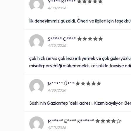
Y**** K*****
4/30/2026
İlk deneyimimiz güzeldi. Öneri ve ilgileri için teşekkü
S***** O****
4/30/2026
çok hızlı servis çok lezzetli yemek ve çok güleryüzl
misafirperverliği mükemmeldi. kesinlikle tavsiye e
M***** Ü***
4/30/2026
Sushi nin Gaziantep ‘deki adresi. Kızım bayılıyor. Be
M***** E**** K******
4/30/2026