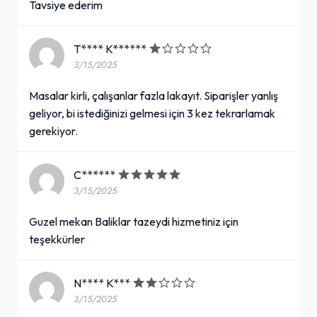
Tavsiye ederim
T**** K******
3/15/2025
Masalar kirli, çalışanlar fazla lakayıt. Siparişler yanlış
geliyor, bi istediğinizi gelmesi için 3 kez tekrarlamak
gerekiyor.
C******
3/15/2025
Guzel mekan Baliklar tazeydi hizmetiniz için
teşekkürler
N**** K***
3/15/2025