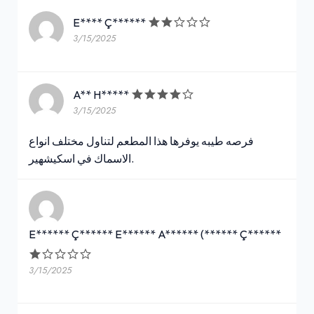
E**** Ç******
3/15/2025
A** H*****
3/15/2025
فرصه طيبه يوفرها هذا المطعم لتناول مختلف انواع
الاسماك في اسكيشهير.
E****** Ç****** E****** A****** (****** Ç******
3/15/2025