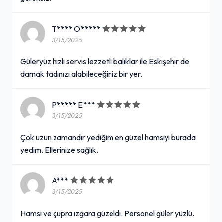
T**** O*****
3/15/2025
Güleryüz hızlı servis lezzetli balıklar ile Eskişehir de
damak tadınızı alabileceğiniz bir yer.
P***** E***
3/15/2025
Çok uzun zamandır yediğim en güzel hamsiyi burada
yedim. Ellerinize sağlık.
A***
3/15/2025
Hamsi ve çupra ızgara güzeldi. Personel güler yüzlü.