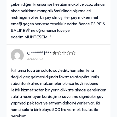
çeken diğer iki unsur ise hesabın makul ve ucuz olması
birde balıkların mangal kömüründe pişirmeleri
muhteşem ötesi birşey olmuş.Her şey mükemmel
emeği geçen herkese teşekkür edrim.Bence ES REİS
BALIKEVİ' ne uğramanızı tavsiye
ederim.MUHTEŞEM...!
O****** İ***
3/15/2025
İki hamsi tava bir salata söyledik, hamsiler fena
değildi geç gelmesi dışında fakat salata pörsümüş
sabahtan kalma malzemeler olunca hayli ile, bunu
ilettik hizmet satan bir yerin dikkate alması gerekirken
salata hazırlayan kardeşimiz savunma dışında birşey
yapmadı pek tavsiye etmem daha iyi yerler var. İki
hamsi salata bir kolaya 500 lira vermek fazlası ile
gereksiz.