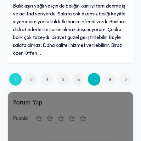
Balık aşırı yağlı ve için de balığın kanı iyi temizlenme iş
ve acı tad veriyordu. Salata çok özensiz balığı keyifle
yiyemedim yarısı kaldı. İki hanım efendi vardı. Bunlara
dikkat ederlerse sorun olmaz düşünüyorum. Çünkü
balık çok tazeydi...Gayet güzel geliştirilebilir. Böyle
salata olmaz. Daha kaliteli hizmet verilebilinir. Biraz
özen lütfen...
1
2
3
4
5
...
8
Yorum Yap
Puanla