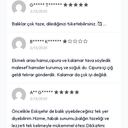
G***** T******
3/15/2025
Balıklar çok taze, dilediğinizi tüketebilirsiniz. 🥰 …
B***** K******
3/15/2025
Ekmek arası hamsi,cipura ve kalamar tava söyledik
malesef hamsiler kurumuş ve soğuk du. Cipura içi çiğ
geldi tekrar gönderdik. Kalamar da çok iyi değildi.
A** G*****
3/15/2025
Öncelikle Eskişehir de balık yiyebileceğiniz tek yer
diyebilirim.Hizme,.tabak sunumu,balığın tazeliği ve
lezzeti tek kelimeyle mükemmel ötesi.Dikkatimi