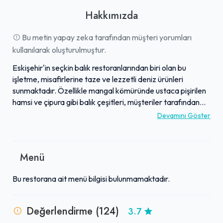
Hakkımızda
Bu metin yapay zeka tarafından müşteri yorumları
kullanılarak oluşturulmuştur.
Eskişehir'in seçkin balık restoranlarından biri olan bu
işletme, misafirlerine taze ve lezzetli deniz ürünleri
sunmaktadır. Özellikle mangal kömüründe ustaca pişirilen
hamsi ve çipura gibi balık çeşitleri, müşteriler tarafından
büyük beğeni toplamaktadır. Güler yüzlü personeli ve hızlı
Devamını Göster
servis anlayışıyla öne çıkan mekan, keyifli bir yemek
deneyimi vaat eder. Menüsünde geniş bir yelpazede balık
ve deniz mahsullerini bulunduran işletme, sunum ve tazelik
Menü
konusunda titizliğini korumaktadır. Eskişehir'de damak
tadına düşkün olanların tercih ettiği bir adres olarak, kaliteli
Bu restorana ait menü bilgisi bulunmamaktadır.
balık keyfini erişilebilir kılmaktadır.
Değerlendirme (124)
3.7