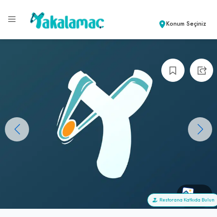
Konum Seçiniz
+0
Restorana Katkıda Bulun