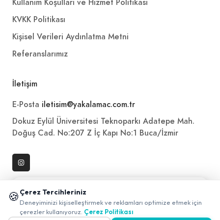
Kullanım Koşulları ve Hizmet Politikası
KVKK Politikası
Kişisel Verileri Aydınlatma Metni
Referanslarımız
İletişim
E-Posta
iletisim@yakalamac.com.tr
Dokuz Eylül Üniversitesi Teknoparkı Adatepe Mah.
Doğuş Cad. No:207 Z İç Kapı No:1 Buca/İzmir
📱 Mobil uygulamamızı keşfedin!
Çerez Tercihleriniz
🍪
✖
Deneyiminizi kişiselleştirmek ve reklamları optimize etmek için
0
çerezler kullanıyoruz.
Çerez Politikası