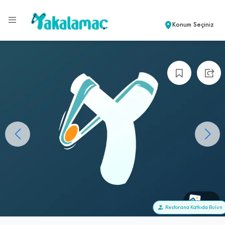
Konum Seçiniz
+0
Restorana Katkıda Bulun