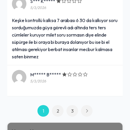
S*** K*****
5/3/2026
Keşke kontrollü kalksa 7 arabası 6 30 da kalkıyor soru
sorduğumuzda güya görevli adı altında ters ters
cümleler kuruyor milet soru sormasın diye elinde
süpürge ile bi oraya bi buraya dolanıyor bu ise bi el
atılması gerekiyor berbat insanlar mecbur kalmasa
saten binmez
M***** B*****
5/3/2026
1
2
3