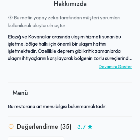
Hakkımızda
Bu metin yapay zeka tarafından müşteri yorumları
kullanılarak oluşturulmuştur.
Elazığ ve Kovancılar arasında ulaşım hizmeti sunan bu
işletme, bölge halkı için önemli bir ulaşım hattını
işletmektedir. Özellikle deprem gibi kritik zamanlarda
ulaşım ihtiyaçlarını karşılayarak bölgenin zorlu süreçlerinde
destekleyici bir rol oynamıştır. İşletme bünyesindeki ekibin
Devamını Göster
deneyimli ve ilgili olduğu, yolcuların seyahatlerini
kolaylaştırmak için çaba gösterdiği belirtilmektedir. Kısa
mesafeli seyahatlerde pratik bir çözüm sunan firma, genel
Menü
olarak işlevsel bir hizmet sağlamaktadır. Yolcuların Elazığ-
Kovancılar hattındaki ulaşım gereksinimlerini karşılamayı
Bu restorana ait menü bilgisi bulunmamaktadır.
amaçlayan bir yapıya sahiptir.
Değerlendirme (35)
3.7