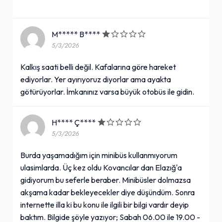
M***** B****
5/3/2026
Kalkış saati belli değil. Kafalarına göre hareket
ediyorlar. Yer ayırıyoruz diyorlar ama ayakta
götürüyorlar. İmkanınız varsa büyük otobüs ile gidin.
H**** Ç****
5/3/2026
Burda yaşamadığım için minibüs kullanmıyorum
ulasimlarda. Üç kez oldu Kovancılar dan Elazığ'a
gidiyorum bu seferle beraber. Minibüsler dolmazsa
akşama kadar bekleyecekler diye düşündüm. Sonra
internette illa ki bu konu ile ilgili bir bilgi vardır deyip
baktım. Bilgide şöyle yazıyor; Sabah 06.00 ile 19.00 -