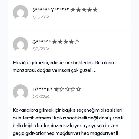
S****** Y******
5/3/2026
G******
5/3/2026
Elazığ a gitmek için kısa süre bekledim. Buraların
manzarası, doğası ve insani çok güzel....
D**** K*
5/3/2026
Kovancılara gitmek için başka seçeneğim olsa sizleri
asla tercih etmem ! Kalkış saati belli değil dönüş saati
belli değil o kadar düzensiz ki yer ayiriyosun bazen
geçip gidiyorlar hep mağduriyet hep magduriyet !!