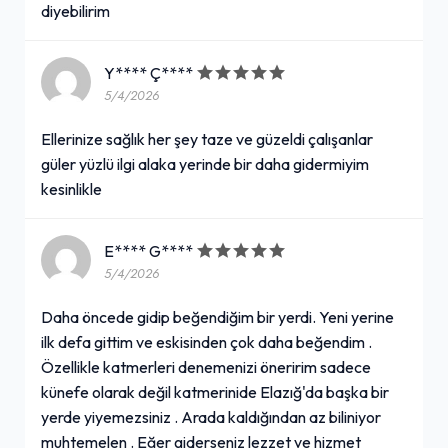
diyebilirim
Y**** Ç****
5/4/2026
Ellerinize sağlık her şey taze ve güzeldi çalışanlar
güler yüzlü ilgi alaka yerinde bir daha gidermiyim
kesinlikle
E**** G****
5/4/2026
Daha öncede gidip beğendiğim bir yerdi. Yeni yerine
ilk defa gittim ve eskisinden çok daha beğendim .
Özellikle katmerleri denemenizi öneririm sadece
künefe olarak değil katmerinide Elazığ'da başka bir
yerde yiyemezsiniz . Arada kaldığından az biliniyor
muhtemelen . Eğer giderseniz lezzet ve hizmet