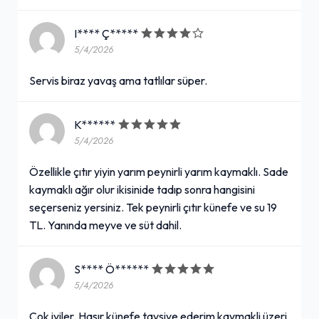
I**** Ç*****
5/4/2026
Servis biraz yavaş ama tatlılar süper.
K******
5/4/2026
Özellikle çıtır yiyin yarım peynirli yarım kaymaklı. Sade
kaymaklı ağır olur ikisinide tadıp sonra hangisini
seçerseniz yersiniz. Tek peynirli çıtır künefe ve su 19
TL. Yanında meyve ve süt dahil.
S**** Ö******
5/4/2026
Çok iyiler. Hasır künefe tavsiye ederim kaymakli üzeri