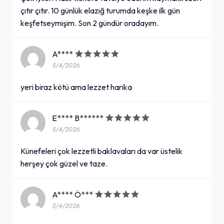
çıtır çıtır. 10 günlük elazığ turumda keşke ilk gün
keşfetseymişim. Son 2 gündür oradayım.
A****
5/4/2026
yeri biraz kötü ama lezzet harika
E**** B******
5/4/2026
Künefeleri çok lezzetli baklavaları da var üstelik
herşey çok güzel ve taze.
A**** Ö***
5/4/2026