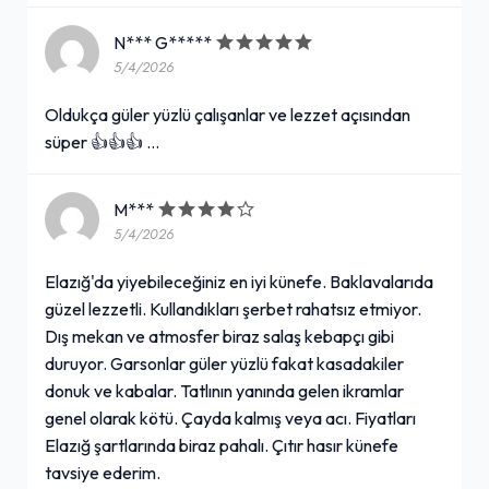
N*** G*****
5/4/2026
Oldukça güler yüzlü çalışanlar ve lezzet açısından
süper 👍👍👍 …
M***
5/4/2026
Elazığ'da yiyebileceğiniz en iyi künefe. Baklavalarıda
güzel lezzetli. Kullandıkları şerbet rahatsız etmiyor.
Dış mekan ve atmosfer biraz salaş kebapçı gibi
duruyor. Garsonlar güler yüzlü fakat kasadakiler
donuk ve kabalar. Tatlının yanında gelen ikramlar
genel olarak kötü. Çayda kalmış veya acı. Fiyatları
Elazığ şartlarında biraz pahalı. Çıtır hasır künefe
tavsiye ederim.