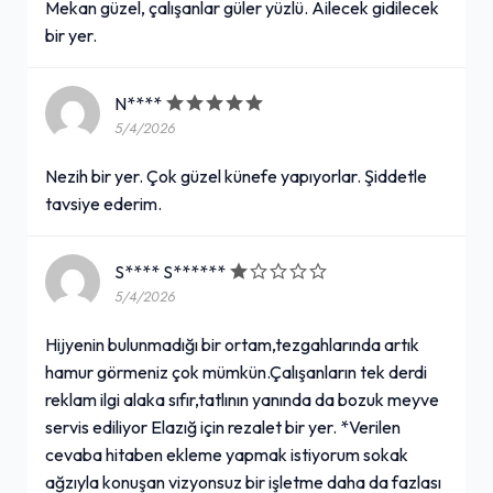
Mekan güzel, çalışanlar güler yüzlü. Ailecek gidilecek
bir yer.
N****
5/4/2026
Nezih bir yer. Çok güzel künefe yapıyorlar. Şiddetle
tavsiye ederim.
S**** S******
5/4/2026
Hijyenin bulunmadığı bir ortam,tezgahlarında artık
hamur görmeniz çok mümkün.Çalışanların tek derdi
reklam ilgi alaka sıfır,tatlının yanında da bozuk meyve
servis ediliyor Elazığ için rezalet bir yer. *Verilen
cevaba hitaben ekleme yapmak istiyorum sokak
ağzıyla konuşan vizyonsuz bir işletme daha da fazlası