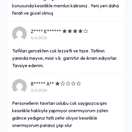
konusunda kesinlikle memlun kalırsınız . Yeni yeri daha
ferah ve güzel olmuş
Z**** E******
5/4/2026
Tatĺilari gercekten cok lezzetli ve taze. Tatlinin
yaninda meyve, misir v.b. garnitür de ikram ediyorlar.
Tavsiye ederim.
B***** A**
5/4/2026
Personellerin tavırları üslubu cok saygısızca işini
kesınlıkle hakkıyla yapmıyor onermıyorum zaten
gıdınce yedıgınız tatlı zehır oluyor kesınlıkle
onermıyorum paranız çöp olur