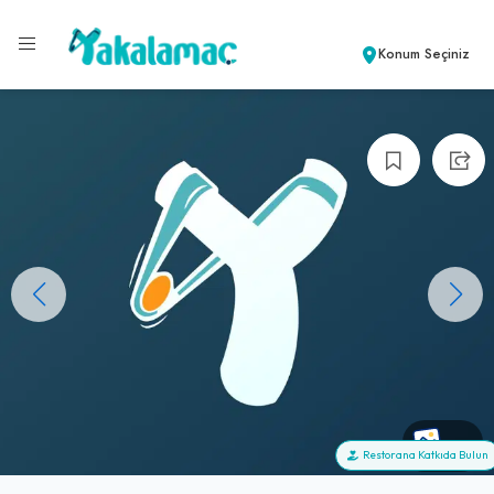
Konum Seçiniz
+0
Restorana Katkıda Bulun