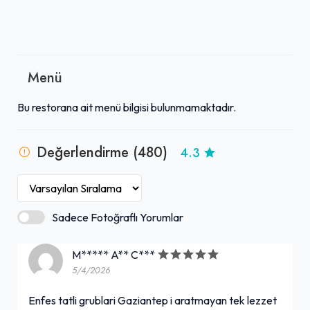
Menü
Bu restorana ait menü bilgisi bulunmamaktadır.
Değerlendirme (480)
4.3
Sadece Fotoğraflı Yorumlar
M***** A** C***
5/4/2026
Enfes tatli grublari Gaziantep i aratmayan tek lezzet