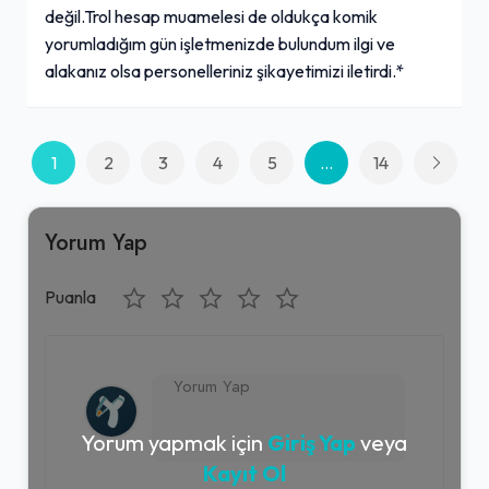
değil.Trol hesap muamelesi de oldukça komik
yorumladığım gün işletmenizde bulundum ilgi ve
alakanız olsa personelleriniz şikayetimizi iletirdi.*
1
2
3
4
5
...
14
Yorum Yap
Puanla
Yorum yapmak için
Giriş Yap
veya
Kayıt Ol