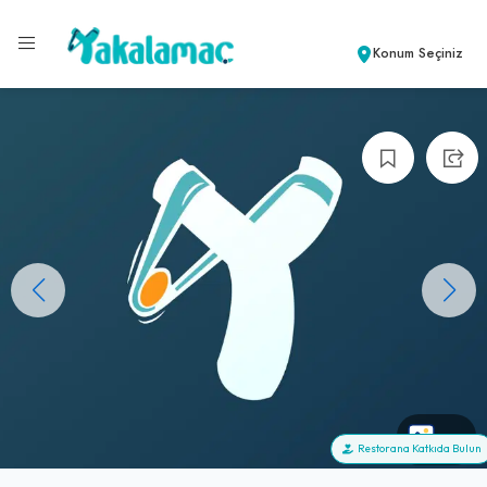
Konum Seçiniz
+0
Restorana Katkıda Bulun