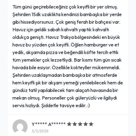
Tüm günü geçirebileceğiniz çok keyifli bir yer olmuş.
Şehirden 15dk uzaklıkta kendinizi bambaşka bir yerde
gibi hissediyorsunuz. Çok geniş ferah bir bahçesi var.
Havuz için geldik sabah kahvaltı yaptık kahvaltı
oldukça genişti. Havuz Trakya bölgesindeki en büyük
havuz bu yüzden çok keyifli. Öğlen hamburger ve et
yedik, akşamda pizza ve beğendili köfte tercih ettik
tüm yemekler çok lezzetliydi. Bar kısmı tüm gün sıcak
havada bile esiyor. Özellikle kokteyller mükemmeldi.
Şehirden uzaklaşmadan bambaşka bir atmosferde
hem keyifli şık bir akşam yemeği yenilebilecek hem de
gündüz tatil yapılabilecek tam alaçatı havasında bir
mekan olmuş. Personeller çok güleryüzlü ve ilgiliydi
servis hızlıydı. Şiddetle tavsiye edilir. :)
Y***** A******
5/3/2026