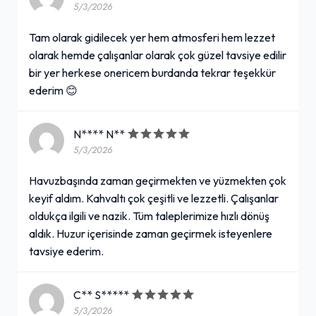
5/3/2026
Tam olarak gidilecek yer hem atmosferi hem lezzet
olarak hemde çalışanlar olarak çok güzel tavsiye edilir
bir yer herkese onericem burdanda tekrar teşekkür
ederim 😊
N**** N**
5/3/2026
Havuzbaşında zaman geçirmekten ve yüzmekten çok
keyif aldım. Kahvaltı çok çeşitli ve lezzetli. Çalışanlar
oldukça ilgili ve nazik. Tüm taleplerimize hızlı dönüş
aldık. Huzur içerisinde zaman geçirmek isteyenlere
tavsiye ederim.
C** S*****
5/3/2026