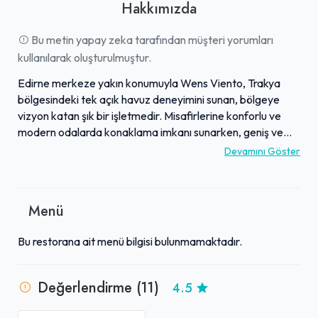
Hakkımızda
Bu metin yapay zeka tarafından müşteri yorumları
kullanılarak oluşturulmuştur.
Edirne merkeze yakın konumuyla Wens Viento, Trakya
bölgesindeki tek açık havuz deneyimini sunan, bölgeye
vizyon katan şık bir işletmedir. Misafirlerine konforlu ve
modern odalarda konaklama imkanı sunarken, geniş ve
ferah havuz alanıyla rahatlatıcı bir kaçış noktası sağlar.
Devamını Göster
Zengin ve lezzetli kahvaltı seçenekleriyle güne başlanılan
mekanda, mutfağının sunduğu çeşitli yemekler ve ustalıkla
hazırlanan kokteyller damak zevkine hitap eder.
Menü
Profesyonel ve ilgili personeli sayesinde misafirler, temiz
ve düzenli ortamda hızlı ve kaliteli hizmet alırken, genel
Bu restorana ait menü bilgisi bulunmamaktadır.
atmosferiyle de beğeni toplamaktadır. Özellikle aileler ve
çiftler için huzurlu ve keyifli bir gün geçirme imkanı sunan
Wens Viento, şehrin kalabalığından uzaklaşarak kaliteli bir
Değerlendirme (11)
4.5
dinlence arayanların tercihidir.