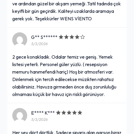
ve ardından güzel bir akşam yemeği .Tatil tadında çok
keyifli bir gün geçirdik. Kaliteyi uzaklarda aramaya
gerek yok. Teşekkürler WENS VİENTO
G** S******
5/3/2026
2 gece konakladık. Odalar temiz ve geniş. Yemek
listesi yeterli. Personel güler yüzlü. ( resepsiyon
memuru hanımefendi hariç) Hoş bir atmosferi var.
Dinlenmek için tercih edilecekse müzikten rahatsız
olabilirsiniz. Havuza girmeden önce duş zorunluluğu
olmaması küçük bir havuz için riskli görünüyor.
E**** K***
5/3/2026
Her şey dört dörtlük. Sadece sipariş alan garson biraz