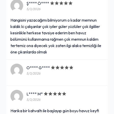
Ş**** Ö****
5/3/2026
Hangisini yazacağımı bilmiyorum o kadar memnun
kaldık ki çalışanlar çok iyiler güler yüzlüler çok ilgililer
kesinlikle herkese tavsiye ederim ben havuz
bölümünü kullanmama rağmen çok memnun kaldım
tertemiz ona diyecek yok zaten ilgi alaka temizliği ile
öne çıkanlarda olmalı
O**** G****
5/3/2026
L**** M*
5/3/2026
Harika bir kahvaltı ile başlayıp gün boyu havuz keyfi