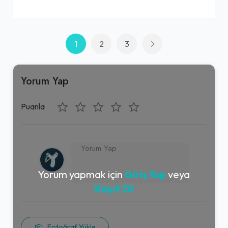
1
2
3
Yorum Yap
Puanla
Yorum yapmak için
Giriş Yap
veya
Kayıt Ol
Fotoğraf Yükle