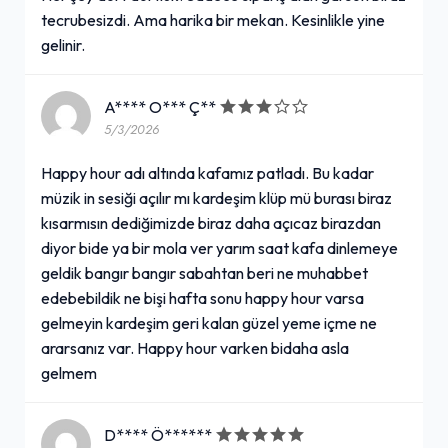
tecrubesizdi. Ama harika bir mekan. Kesinlikle yine
gelinir.
A**** O*** Ç**
5/3/2026
Happy hour adı altında kafamız patladı. Bu kadar
müzik in sesiği açılır mı kardeşim klüp mü burası biraz
kısarmısın dediğimizde biraz daha açıcaz birazdan
diyor bide ya bir mola ver yarım saat kafa dinlemeye
geldik bangır bangır sabahtan beri ne muhabbet
edebebildik ne bişi hafta sonu happy hour varsa
gelmeyin kardeşim geri kalan güzel yeme içme ne
ararsanız var. Happy hour varken bidaha asla
gelmem
D**** Ö******