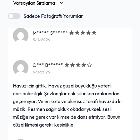
Sadece Fotoğraflı Yorumlar
M***** S******
5/3/2026
O*** B******
5/3/2026
Havuz icin gittik. Havuz guzel büyüklüğü yeterli
garsonlar ilgili. Şezlonglar cok sık insan aralarindan
geçemiyor. Ve en kotu ve olumsuz tarafı havuzda ki
müzik. Resmen sağır olduk okadar yuksek sesli
müziğe ne gerek var kimse de dans etmiyor. Bunun
düzeltilmesi gerekli kesinlikle.